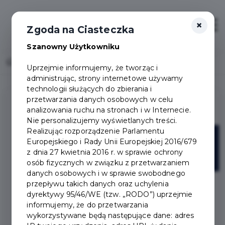
×
Otwór
Zgoda na Ciasteczka
Szanowny Użytkowniku
Home
Lista aktualności
Uprzejmie informujemy, że tworząc i
administrując, strony internetowe używamy
technologii służących do zbierania i
przetwarzania danych osobowych w celu
analizowania ruchu na stronach i w Internecie.
Nie personalizujemy wyświetlanych treści.
Realizując rozporządzenie Parlamentu
18
Europejskiego i Rady Unii Europejskiej 2016/679
z dnia 27 kwietnia 2016 r. w sprawie ochrony
lip
osób fizycznych w związku z przetwarzaniem
danych osobowych i w sprawie swobodnego
przepływu takich danych oraz uchylenia
dyrektywy 95/46/WE (tzw. „RODO”) uprzejmie
informujemy, że do przetwarzania
wykorzystywane będą następujące dane: adres