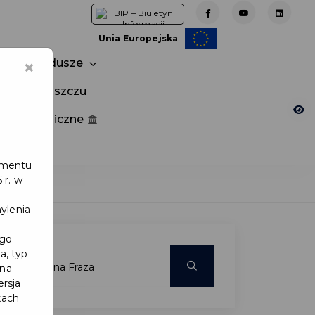
Unia Europejska
×
Fundusze
tuj w Pruszczu
nia publiczne
e
lamentu
 r. w
ylenia
ego
a, typ
 na
ersja
kach