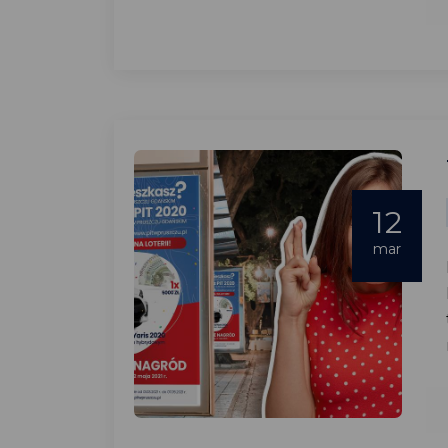
12
mar