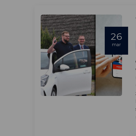
26
mar