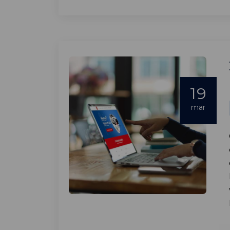
19
mar