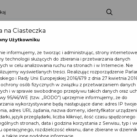
ci
Wydarzenia
O Mieście
Kultura i Sport
 na Ciasteczka
eczna
Programy
Czyste miasto
Zainwes
wny Użytkowniku
zu
Mapa Miasta
Załatw sprawę
Zamówie
ie informujemy, że tworząc i administrując, strony internetow
 technologii służących do zbierania i przetwarzania danych
Ochrona ludności
ch w celu analizowania ruchu na stronach i w Internecie. Nie
lizujemy wyświetlanych treści. Realizując rozporządzenie Par
skiego i Rady Unii Europejskiej 2016/679 z dnia 27 kwietnia 2016
 ochrony osób fizycznych w związku z przetwarzaniem danych
ch i w sprawie swobodnego przepływu takich danych oraz uch
wy 95/46/WE (tzw. „RODO”) uprzejmie informujemy, że do
rzania wykorzystywane będą następujące dane: adres IP twoj
Zgłoszenia do Loterii PIT
nia, adres URL żądania, nazwa domeny, identyfikator urządzeni
arki, język przeglądarki, liczba kliknięć, ilość czasu spędzonego
zakończone, przed nami
gólnych stronach, data i godzina korzystania z Serwisu, typ i w
 operacyjnego, rozdzielczość ekranu, dane zbierane w dzienni
losowanie!
, a także inne podobne informacje.