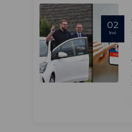
02
kwi