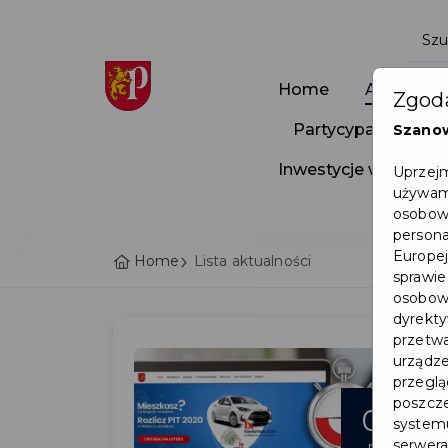
Home
Aktualnoś
Zgoda
Partycypacja Społ
Szano
Inwestycje w Pruszc
Uprzejm
używamy
osobowy
persona
Europej
Home
Lista aktualności
sprawie
osobowy
dyrekty
przetwa
urządze
przegląd
poszcze
08
systemu
serwera
maj