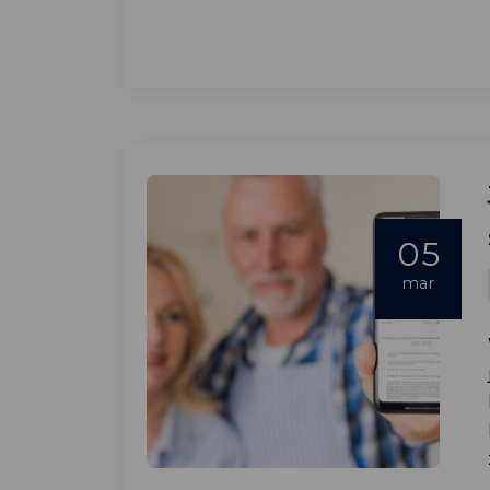
05
mar