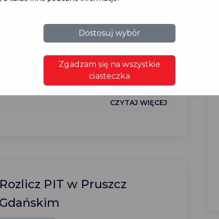
#LOTERIAPIT
Dostosuj wybór
Spośród 4197 osób, 12 maja 2021 r. o godz.
12:00 wylosujemy zwycięzców
Zgadzam się na wszystkie
tegorocznej Loterii PIT....
ciasteczka
CZYTAJ WIĘCEJ
Rozlicz PIT w Pruszcz
Gdańskim