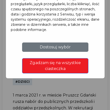
przeglądarki, język przeglądarki, liczba kliknięć, ilość
czasu spędzonego na poszczególnych stronach,
data i godzina korzystania z Serwisu, typ i wersja
systemu operacyjnego, rozdzielczość ekranu, dane
zbierane w dziennikach serwera, a także inne
podobne informacje.
Rekrutacja do przedszkoli w
Dostosuj wybór
Pruszczu Gdańskim
Zgadzam się na wszystkie
#EDUKACJA
ciasteczka
#DZIECI
1 marca 2021 r. w mieście Pruszcz Gdański
rusza nabór do publicznych przedszkoli i
oddziałów przedszkolnych. W rekrutacji