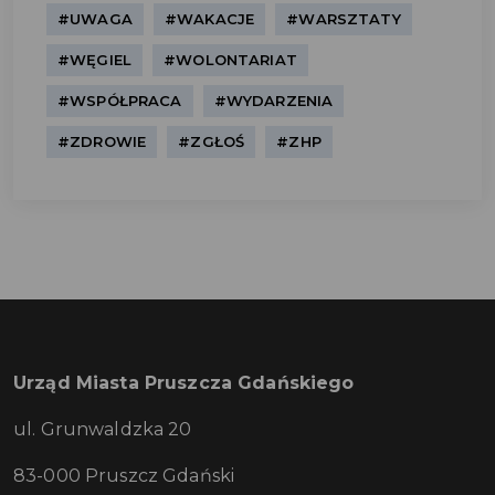
#UWAGA
#WAKACJE
#WARSZTATY
#WĘGIEL
#WOLONTARIAT
#WSPÓŁPRACA
#WYDARZENIA
#ZDROWIE
#ZGŁOŚ
#ZHP
Urząd Miasta Pruszcza Gdańskiego
ul. Grunwaldzka 20
83-000 Pruszcz Gdański