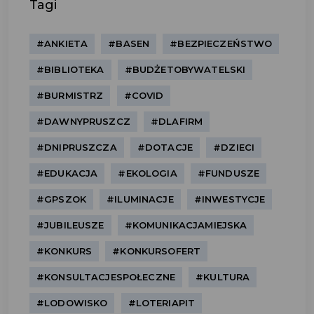
Tagi
#ANKIETA
#BASEN
#BEZPIECZEŃSTWO
#BIBLIOTEKA
#BUDŻETOBYWATELSKI
#BURMISTRZ
#COVID
#DAWNYPRUSZCZ
#DLAFIRM
#DNIPRUSZCZA
#DOTACJE
#DZIECI
#EDUKACJA
#EKOLOGIA
#FUNDUSZE
#GPSZOK
#ILUMINACJE
#INWESTYCJE
#JUBILEUSZE
#KOMUNIKACJAMIEJSKA
#KONKURS
#KONKURSOFERT
#KONSULTACJESPOŁECZNE
#KULTURA
#LODOWISKO
#LOTERIAPIT