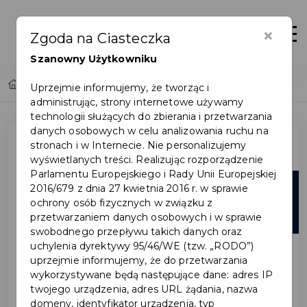
×
Otwór
Zgoda na Ciasteczka
Szanowny Użytkowniku
Home
Lista aktualności
Uprzejmie informujemy, że tworząc i
administrując, strony internetowe używamy
technologii służących do zbierania i przetwarzania
danych osobowych w celu analizowania ruchu na
stronach i w Internecie. Nie personalizujemy
wyświetlanych treści. Realizując rozporządzenie
Parlamentu Europejskiego i Rady Unii Europejskiej
15
2016/679 z dnia 27 kwietnia 2016 r. w sprawie
ochrony osób fizycznych w związku z
lut
przetwarzaniem danych osobowych i w sprawie
swobodnego przepływu takich danych oraz
uchylenia dyrektywy 95/46/WE (tzw. „RODO”)
uprzejmie informujemy, że do przetwarzania
wykorzystywane będą następujące dane: adres IP
twojego urządzenia, adres URL żądania, nazwa
domeny, identyfikator urządzenia, typ