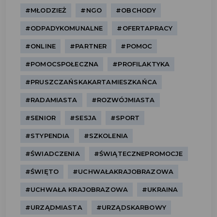
#MŁODZIEŻ
#NGO
#OBCHODY
#ODPADYKOMUNALNE
#OFERTAPRACY
#ONLINE
#PARTNER
#POMOC
#POMOCSPOŁECZNA
#PROFILAKTYKA
#PRUSZCZAŃSKAKARTAMIESZKAŃCA
#RADAMIASTA
#ROZWÓJMIASTA
#SENIOR
#SESJA
#SPORT
#STYPENDIA
#SZKOLENIA
#ŚWIADCZENIA
#ŚWIĄTECZNEPROMOCJE
#ŚWIĘTO
#UCHWAŁAKRAJOBRAZOWA
#UCHWAŁA KRAJOBRAZOWA
#UKRAINA
#URZĄDMIASTA
#URZĄDSKARBOWY