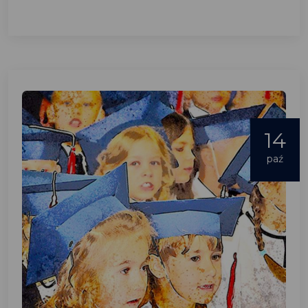
14
paź