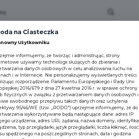
ci
Wydarzenia
O Mieście
Kultura i Sport
oda na Ciasteczka
eczna
Programy
Czyste miasto
Zainwes
anowny Użytkowniku
zu
Mapa Miasta
Załatw sprawę
Zamówie
zejmie informujemy, że tworząc i administrując, strony
ernetowe używamy technologii służących do zbierania i
Ochrona ludności
etwarzania danych osobowych w celu analizowania ruchu na
onach i w Internecie. Nie personalizujemy wyświetlanych treści.
lizując rozporządzenie Parlamentu Europejskiego i Rady Unii
opejskiej 2016/679 z dnia 27 kwietnia 2016 r. w sprawie ochrony
b fizycznych w związku z przetwarzaniem danych osobowych i
awie swobodnego przepływu takich danych oraz uchylenia
ektywy 95/46/WE (tzw. „RODO”) uprzejmie informujemy, że do
Mała książka - wielki
etwarzania wykorzystywane będą następujące dane: adres IP
jego urządzenia, adres URL żądania, nazwa domeny, identyfika
człowiek
ądzenia, typ przeglądarki, język przeglądarki, liczba kliknięć, ilość
su spędzonego na poszczególnych stronach, data i godzina