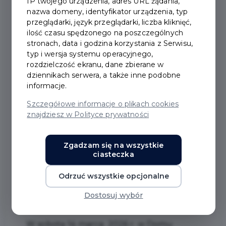
IP twojego urządzenia, adres URL żądania,
nazwa domeny, identyfikator urządzenia, typ
przeglądarki, język przeglądarki, liczba kliknięć,
ilość czasu spędzonego na poszczególnych
stronach, data i godzina korzystania z Serwisu,
typ i wersja systemu operacyjnego,
rozdzielczość ekranu, dane zbierane w
dziennikach serwera, a także inne podobne
informacje.
Opowieść Manfreda o
Szczegółowe informacje o plikach cookies
losach przedwojennych
znajdziesz w Polityce prywatności
mieszkańców Pruszcza
Zgadzam się na wszystkie
Gdańskiego - promocja
ciasteczka
książki
Odrzuć wszystkie opcjonalne
Dostosuj wybór
#KULTURA
W sobotę 14 marca 2026 r. w Domu