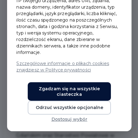
IP twojego urządzenia, adres URL żądania,
nazwa domeny, identyfikator urządzenia, typ
przeglądarki, język przeglądarki, liczba kliknięć,
ilość czasu spędzonego na poszczególnych
stronach, data i godzina korzystania z Serwisu,
typ i wersja systemu operacyjnego,
rozdzielczość ekranu, dane zbierane w
dziennikach serwera, a także inne podobne
informacje.
Afera w bibliotece –
Szczegółowe informacje o plikach cookies
powiatowy konkurs literacki
znajdziesz w Polityce prywatności
#BIBLIOTEKA
Zgadzam się na wszystkie
ciasteczka
#KONKURS
Odrzuć wszystkie opcjonalne
Dostosuj wybór
Już po raz kolejny Powiatowa i Miejska
Biblioteka Publiczna w Pruszczu
Gdańskim oraz Starostwo Powiatowe w