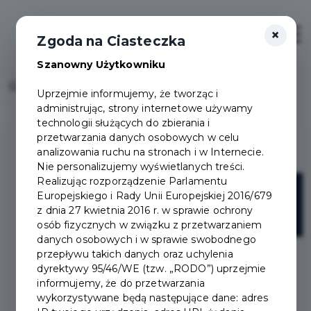
×
Otwór
Zgoda na Ciasteczka
Szanowny Użytkowniku
Home
Lista aktualności
Uprzejmie informujemy, że tworząc i
administrując, strony internetowe używamy
technologii służących do zbierania i
przetwarzania danych osobowych w celu
analizowania ruchu na stronach i w Internecie.
Nie personalizujemy wyświetlanych treści.
Realizując rozporządzenie Parlamentu
18
Europejskiego i Rady Unii Europejskiej 2016/679
z dnia 27 kwietnia 2016 r. w sprawie ochrony
kwi
osób fizycznych w związku z przetwarzaniem
danych osobowych i w sprawie swobodnego
przepływu takich danych oraz uchylenia
dyrektywy 95/46/WE (tzw. „RODO”) uprzejmie
informujemy, że do przetwarzania
wykorzystywane będą następujące dane: adres