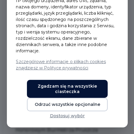
IP twojego urządzenia, adres URL żądania,
nazwa domeny, identyfikator urządzenia, typ
przeglądarki, język przeglądarki, liczba kliknięć,
ilość czasu spędzonego na poszczególnych
stronach, data i godzina korzystania z Serwisu,
typ i wersja systemu operacyjnego,
rozdzielczość ekranu, dane zbierane w
dziennikach serwera, a także inne podobne
informacje.
XVIII Miejski Sejmik
Szczegółowe informacje o plikach cookies
Ekologiczny za nami
znajdziesz w Polityce prywatności
#EKOLOGIA
Zgadzam się na wszystkie
ciasteczka
10 kwietnia 2025 r. w Szkole Podstawowej
Odrzuć wszystkie opcjonalne
nr 2 im. M. Kopernika w Pruszczu
Gdańskim odbył się XVIII Miejski Sejmik
Dostosuj wybór
Ekologiczny pod Patronatem
Honorowym Burmistrza Pruszcza