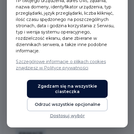
IP twojego urządzenia, adres URL żądania,
nazwa domeny, identyfikator urządzenia, typ
przeglądarki, język przeglądarki, liczba kliknięć,
ilość czasu spędzonego na poszczególnych
stronach, data i godzina korzystania z Serwisu,
typ i wersja systemu operacyjnego,
rozdzielczość ekranu, dane zbierane w
dziennikach serwera, a także inne podobne
informacje.
Bezpieczne wakacje -
Szczegółowe informacje o plikach cookies
policjanci, druhowie i
znajdziesz w Polityce prywatności
strażnicy miejscy
Zgadzam się na wszystkie
przeprowadzili wspólną
ciasteczka
akcję
Odrzuć wszystkie opcjonalne
Dostosuj wybór
#BEZPIECZEŃSTWO
#WAKACJE