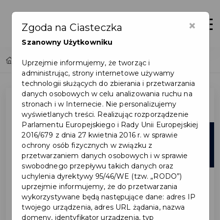
×
Otwór
Zgoda na Ciasteczka
Szanowny Użytkowniku
Home
Lista aktualności
Uprzejmie informujemy, że tworząc i
administrując, strony internetowe używamy
technologii służących do zbierania i przetwarzania
danych osobowych w celu analizowania ruchu na
stronach i w Internecie. Nie personalizujemy
wyświetlanych treści. Realizując rozporządzenie
Parlamentu Europejskiego i Rady Unii Europejskiej
08
2016/679 z dnia 27 kwietnia 2016 r. w sprawie
ochrony osób fizycznych w związku z
lip
przetwarzaniem danych osobowych i w sprawie
swobodnego przepływu takich danych oraz
uchylenia dyrektywy 95/46/WE (tzw. „RODO”)
uprzejmie informujemy, że do przetwarzania
wykorzystywane będą następujące dane: adres IP
twojego urządzenia, adres URL żądania, nazwa
domeny, identyfikator urządzenia, typ