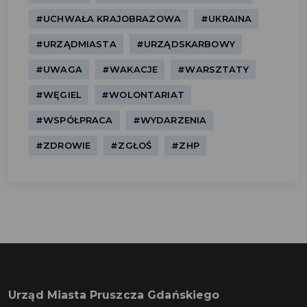
#UCHWAŁA KRAJOBRAZOWA
#UKRAINA
#URZĄDMIASTA
#URZĄDSKARBOWY
#UWAGA
#WAKACJE
#WARSZTATY
#WĘGIEL
#WOLONTARIAT
#WSPÓŁPRACA
#WYDARZENIA
#ZDROWIE
#ZGŁOŚ
#ZHP
Urząd Miasta Pruszcza Gdańskiego