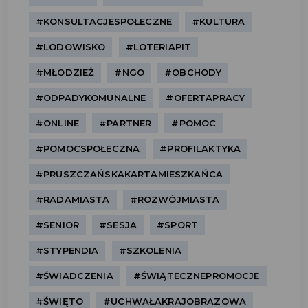
#KONSULTACJESPOŁECZNE
#KULTURA
#LODOWISKO
#LOTERIAPIT
#MŁODZIEŻ
#NGO
#OBCHODY
#ODPADYKOMUNALNE
#OFERTAPRACY
#ONLINE
#PARTNER
#POMOC
#POMOCSPOŁECZNA
#PROFILAKTYKA
#PRUSZCZAŃSKAKARTAMIESZKAŃCA
#RADAMIASTA
#ROZWÓJMIASTA
#SENIOR
#SESJA
#SPORT
#STYPENDIA
#SZKOLENIA
#ŚWIADCZENIA
#ŚWIĄTECZNEPROMOCJE
#ŚWIĘTO
#UCHWAŁAKRAJOBRAZOWA