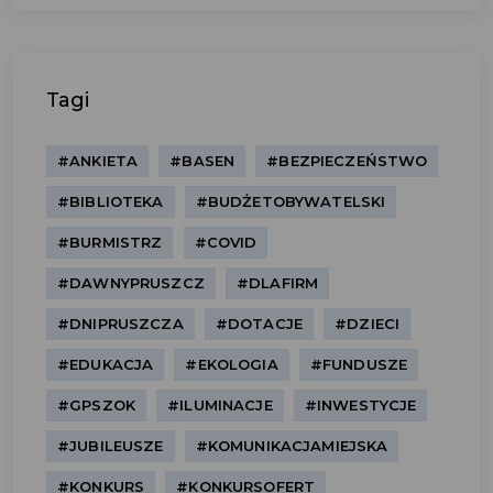
Tagi
#ANKIETA
#BASEN
#BEZPIECZEŃSTWO
#BIBLIOTEKA
#BUDŻETOBYWATELSKI
#BURMISTRZ
#COVID
#DAWNYPRUSZCZ
#DLAFIRM
#DNIPRUSZCZA
#DOTACJE
#DZIECI
#EDUKACJA
#EKOLOGIA
#FUNDUSZE
#GPSZOK
#ILUMINACJE
#INWESTYCJE
#JUBILEUSZE
#KOMUNIKACJAMIEJSKA
#KONKURS
#KONKURSOFERT