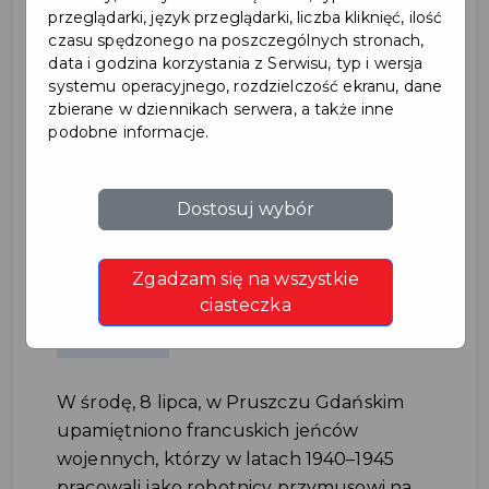
przeglądarki, język przeglądarki, liczba kliknięć, ilość
czasu spędzonego na poszczególnych stronach,
data i godzina korzystania z Serwisu, typ i wersja
systemu operacyjnego, rozdzielczość ekranu, dane
zbierane w dziennikach serwera, a także inne
podobne informacje.
Upamiętnienie francuskich
Dostosuj wybór
jeńców wojennych na Placu
Zgadzam się na wszystkie
Jana Pawła II
ciasteczka
#OBCHODY
W środę, 8 lipca, w Pruszczu Gdańskim
upamiętniono francuskich jeńców
wojennych, którzy w latach 1940–1945
pracowali jako robotnicy przymusowi na