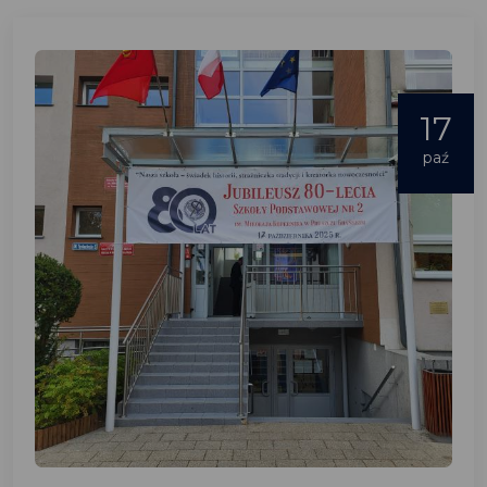
17
paź