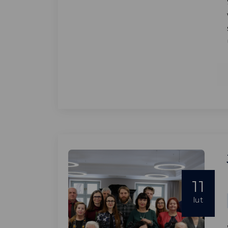
11
lut