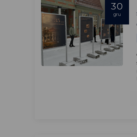
30
gru