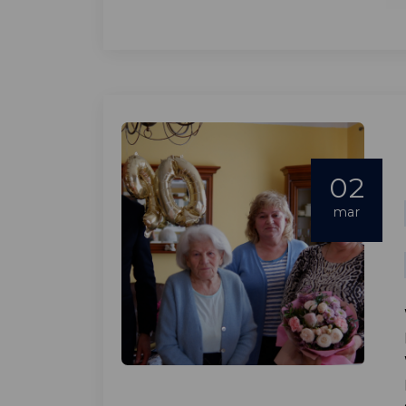
02
mar