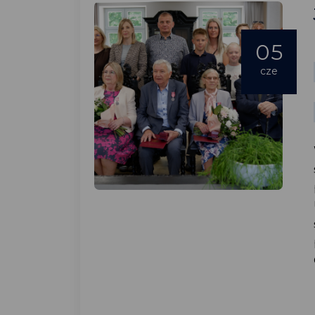
05
cze