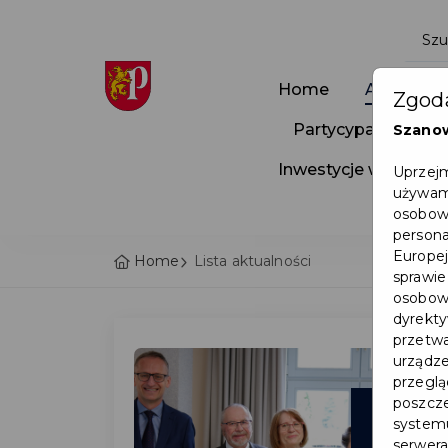
Home
Aktualnoś
Zgoda
Partycypacja Społ
Szano
Inwestycje w Pruszc
Uprzejm
używamy
osobowy
persona
Europej
Home
Lista aktualności
sprawie
osobowy
dyrekty
przetwa
urządze
przegląd
poszcze
17
systemu
serwera
cze