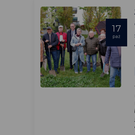
17
paź