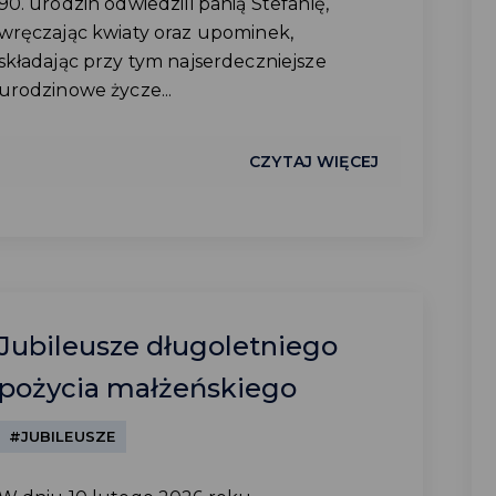
90. urodzin odwiedzili panią Stefanię,
wręczając kwiaty oraz upominek,
składając przy tym najserdeczniejsze
urodzinowe życze...
CZYTAJ WIĘCEJ
Jubileusze długoletniego
pożycia małżeńskiego
#JUBILEUSZE