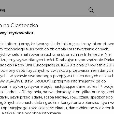
ci
Wydarzenia
O Mieście
Kultura i Sport
 na Ciasteczka
eczna
Programy
Czyste miasto
Zainwes
wny Użytkowniku
zu
Mapa Miasta
Załatw sprawę
Zamówie
ie informujemy, że tworząc i administrując, strony internetow
 technologii służących do zbierania i przetwarzania danych
Ochrona ludności
ch w celu analizowania ruchu na stronach i w Internecie. Nie
lizujemy wyświetlanych treści. Realizując rozporządzenie Par
skiego i Rady Unii Europejskiej 2016/679 z dnia 27 kwietnia 2016
 ochrony osób fizycznych w związku z przetwarzaniem danych
ch i w sprawie swobodnego przepływu takich danych oraz uch
wy 95/46/WE (tzw. „RODO”) uprzejmie informujemy, że do
rzania wykorzystywane będą następujące dane: adres IP twoj
Jubileusz długoletniego
nia, adres URL żądania, nazwa domeny, identyfikator urządzeni
arki, język przeglądarki, liczba kliknięć, ilość czasu spędzonego
pożycia małżeńskiego
gólnych stronach, data i godzina korzystania z Serwisu, typ i w
 operacyjnego, rozdzielczość ekranu, dane zbierane w dzienni
, a także inne podobne informacje.