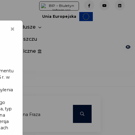
Unia Europejska
×
Fundusze
tuj w Pruszczu
nia publiczne
e
lamentu
 r. w
ylenia
ego
a, typ
 na
ersja
kach