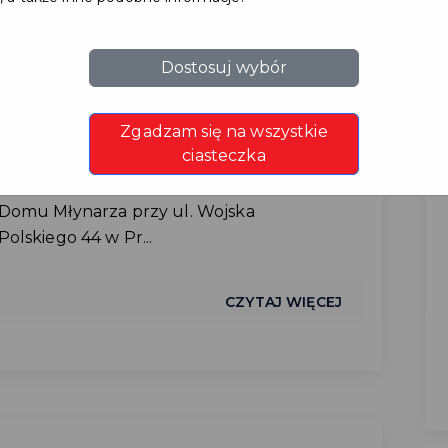
#JUBILEUSZE
W miniony poniedziałek, 15 czerwca 2026
Dostosuj wybór
roku, świętowaliśmy jubileusz
długoletniego pożycia małżeńskiego
Zgadzam się na wszystkie
Państwa Barbary i Wojciecha
ciasteczka
Pastuszaków. Uroczystość tradycyjnie
odbyła się w sali ślubów mieszczącej się w
Domu Młynarza przy ul. Wojska
Polskiego 44 w Pr...
CZYTAJ WIĘCEJ