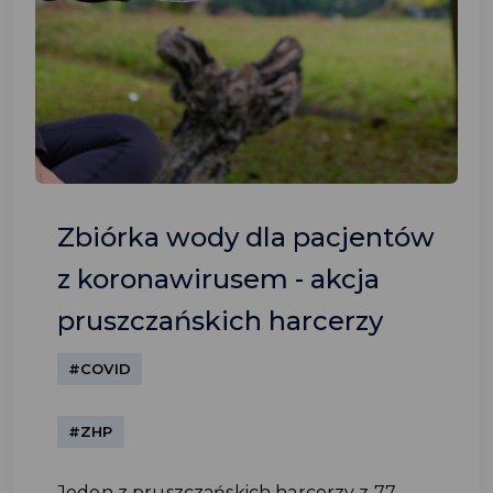
Zbiórka wody dla pacjentów
z koronawirusem - akcja
pruszczańskich harcerzy
#COVID
#ZHP
Jeden z pruszczańskich harcerzy z 77