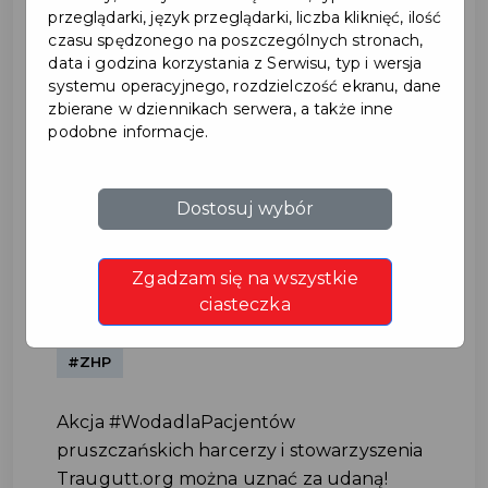
przeglądarki, język przeglądarki, liczba kliknięć, ilość
czasu spędzonego na poszczególnych stronach,
data i godzina korzystania z Serwisu, typ i wersja
systemu operacyjnego, rozdzielczość ekranu, dane
zbierane w dziennikach serwera, a także inne
podobne informacje.
Akcja #WodadlaPacjentów -
Dostosuj wybór
zebrano 1500 litrów wody
Zgadzam się na wszystkie
#ZDROWIE
ciasteczka
#ZHP
Akcja #WodadlaPacjentów
pruszczańskich harcerzy i stowarzyszenia
Traugutt.org można uznać za udaną!