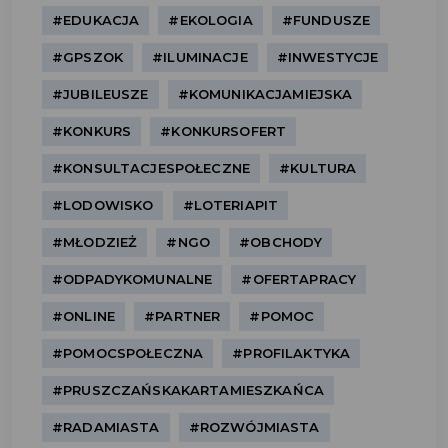
#EDUKACJA
#EKOLOGIA
#FUNDUSZE
#GPSZOK
#ILUMINACJE
#INWESTYCJE
#JUBILEUSZE
#KOMUNIKACJAMIEJSKA
#KONKURS
#KONKURSOFERT
#KONSULTACJESPOŁECZNE
#KULTURA
#LODOWISKO
#LOTERIAPIT
#MŁODZIEŻ
#NGO
#OBCHODY
#ODPADYKOMUNALNE
#OFERTAPRACY
#ONLINE
#PARTNER
#POMOC
#POMOCSPOŁECZNA
#PROFILAKTYKA
#PRUSZCZAŃSKAKARTAMIESZKAŃCA
#RADAMIASTA
#ROZWÓJMIASTA