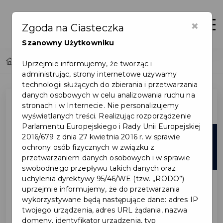
×
Otwór
Zgoda na Ciasteczka
Szanowny Użytkowniku
Home
Lista aktualności
Uprzejmie informujemy, że tworząc i
administrując, strony internetowe używamy
technologii służących do zbierania i przetwarzania
danych osobowych w celu analizowania ruchu na
stronach i w Internecie. Nie personalizujemy
wyświetlanych treści. Realizując rozporządzenie
Parlamentu Europejskiego i Rady Unii Europejskiej
24
2016/679 z dnia 27 kwietnia 2016 r. w sprawie
ochrony osób fizycznych w związku z
mar
przetwarzaniem danych osobowych i w sprawie
swobodnego przepływu takich danych oraz
uchylenia dyrektywy 95/46/WE (tzw. „RODO”)
uprzejmie informujemy, że do przetwarzania
wykorzystywane będą następujące dane: adres IP
twojego urządzenia, adres URL żądania, nazwa
domeny, identyfikator urządzenia, typ