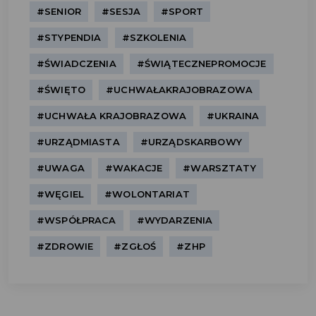
#SENIOR
#SESJA
#SPORT
#STYPENDIA
#SZKOLENIA
#ŚWIADCZENIA
#ŚWIĄTECZNEPROMOCJE
#ŚWIĘTO
#UCHWAŁAKRAJOBRAZOWA
#UCHWAŁA KRAJOBRAZOWA
#UKRAINA
#URZĄDMIASTA
#URZĄDSKARBOWY
#UWAGA
#WAKACJE
#WARSZTATY
#WĘGIEL
#WOLONTARIAT
#WSPÓŁPRACA
#WYDARZENIA
#ZDROWIE
#ZGŁOŚ
#ZHP