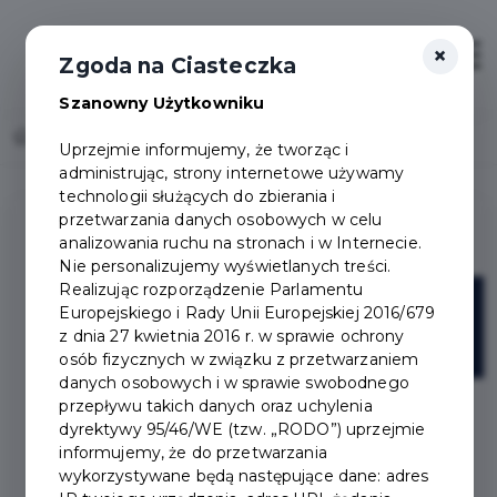
×
Otwór
Zgoda na Ciasteczka
Szanowny Użytkowniku
Home
Lista aktualności
Uprzejmie informujemy, że tworząc i
administrując, strony internetowe używamy
technologii służących do zbierania i
przetwarzania danych osobowych w celu
analizowania ruchu na stronach i w Internecie.
Nie personalizujemy wyświetlanych treści.
Realizując rozporządzenie Parlamentu
23
Europejskiego i Rady Unii Europejskiej 2016/679
z dnia 27 kwietnia 2016 r. w sprawie ochrony
paź
osób fizycznych w związku z przetwarzaniem
danych osobowych i w sprawie swobodnego
przepływu takich danych oraz uchylenia
dyrektywy 95/46/WE (tzw. „RODO”) uprzejmie
informujemy, że do przetwarzania
wykorzystywane będą następujące dane: adres