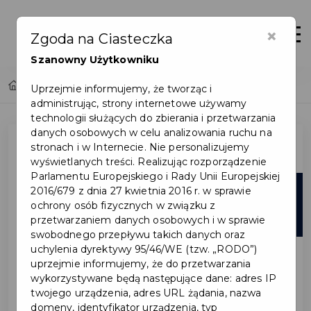
×
Otwór
Zgoda na Ciasteczka
Szanowny Użytkowniku
Home
Lista aktualności
Uprzejmie informujemy, że tworząc i
administrując, strony internetowe używamy
technologii służących do zbierania i przetwarzania
danych osobowych w celu analizowania ruchu na
stronach i w Internecie. Nie personalizujemy
wyświetlanych treści. Realizując rozporządzenie
Parlamentu Europejskiego i Rady Unii Europejskiej
03
2016/679 z dnia 27 kwietnia 2016 r. w sprawie
ochrony osób fizycznych w związku z
kwi
przetwarzaniem danych osobowych i w sprawie
swobodnego przepływu takich danych oraz
uchylenia dyrektywy 95/46/WE (tzw. „RODO”)
uprzejmie informujemy, że do przetwarzania
wykorzystywane będą następujące dane: adres IP
twojego urządzenia, adres URL żądania, nazwa
domeny, identyfikator urządzenia, typ