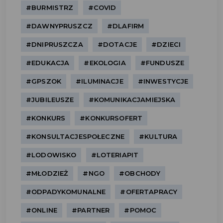
#BURMISTRZ
#COVID
#DAWNYPRUSZCZ
#DLAFIRM
#DNIPRUSZCZA
#DOTACJE
#DZIECI
#EDUKACJA
#EKOLOGIA
#FUNDUSZE
#GPSZOK
#ILUMINACJE
#INWESTYCJE
#JUBILEUSZE
#KOMUNIKACJAMIEJSKA
#KONKURS
#KONKURSOFERT
#KONSULTACJESPOŁECZNE
#KULTURA
#LODOWISKO
#LOTERIAPIT
#MŁODZIEŻ
#NGO
#OBCHODY
#ODPADYKOMUNALNE
#OFERTAPRACY
#ONLINE
#PARTNER
#POMOC