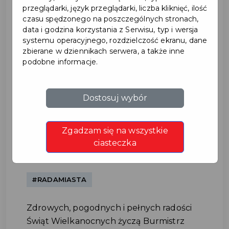
przeglądarki, język przeglądarki, liczba kliknięć, ilość
czasu spędzonego na poszczególnych stronach,
data i godzina korzystania z Serwisu, typ i wersja
systemu operacyjnego, rozdzielczość ekranu, dane
zbierane w dziennikach serwera, a także inne
podobne informacje.
Życzenia Wielkanocne 2026
Dostosuj wybór
#ŚWIĘTO
Zgadzam się na wszystkie
ciasteczka
#BURMISTRZ
#RADAMIASTA
Zdrowych, pogodnych i pełnych radości
Świąt Wielkanocnych życzą Burmistrz