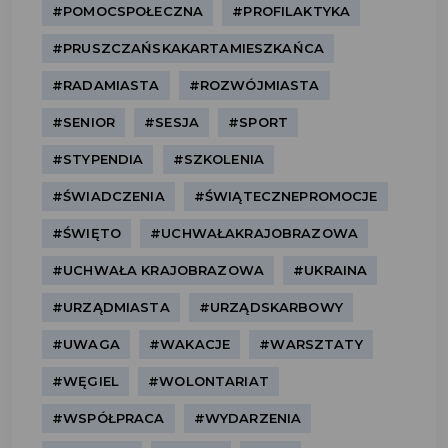
#POMOCSPOŁECZNA
#PROFILAKTYKA
#PRUSZCZAŃSKAKARTAMIESZKAŃCA
#RADAMIASTA
#ROZWÓJMIASTA
#SENIOR
#SESJA
#SPORT
#STYPENDIA
#SZKOLENIA
#ŚWIADCZENIA
#ŚWIĄTECZNEPROMOCJE
#ŚWIĘTO
#UCHWAŁAKRAJOBRAZOWA
#UCHWAŁA KRAJOBRAZOWA
#UKRAINA
#URZĄDMIASTA
#URZĄDSKARBOWY
#UWAGA
#WAKACJE
#WARSZTATY
#WĘGIEL
#WOLONTARIAT
#WSPÓŁPRACA
#WYDARZENIA