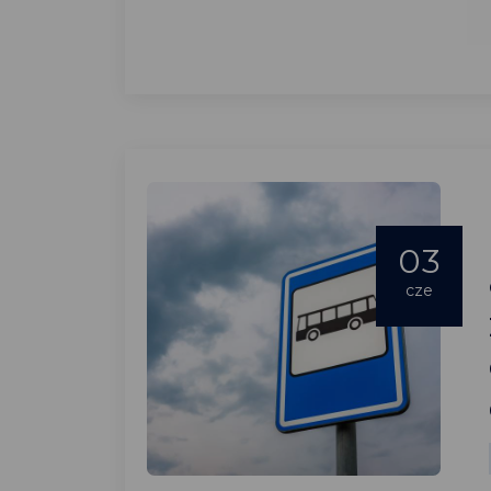
03
cze