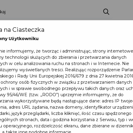
ci
Wydarzenia
O Mieście
Kultura i Sport
 na Ciasteczka
eczna
Programy
Czyste miasto
Zainwes
wny Użytkowniku
zu
Mapa Miasta
Załatw sprawę
Zamówie
ie informujemy, że tworząc i administrując, strony internetow
 technologii służących do zbierania i przetwarzania danych
Ochrona ludności
ch w celu analizowania ruchu na stronach i w Internecie. Nie
lizujemy wyświetlanych treści. Realizując rozporządzenie Par
skiego i Rady Unii Europejskiej 2016/679 z dnia 27 kwietnia 2016
 ochrony osób fizycznych w związku z przetwarzaniem danych
ch i w sprawie swobodnego przepływu takich danych oraz uch
wy 95/46/WE (tzw. „RODO”) uprzejmie informujemy, że do
rzania wykorzystywane będą następujące dane: adres IP twoj
1 sierpnia zmienia się
nia, adres URL żądania, nazwa domeny, identyfikator urządzeni
arki, język przeglądarki, liczba kliknięć, ilość czasu spędzonego
organizacja komunikacji
gólnych stronach, data i godzina korzystania z Serwisu, typ i w
 operacyjnego, rozdzielczość ekranu, dane zbierane w dzienni
miejskiej w Pruszczu
, a także inne podobne informacje.