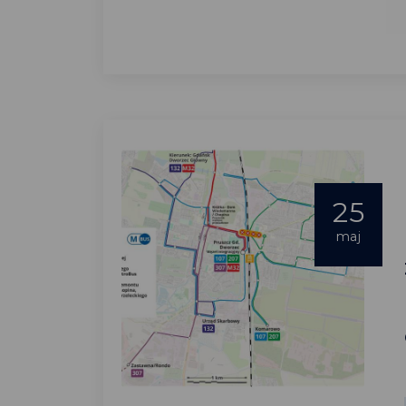
25
maj