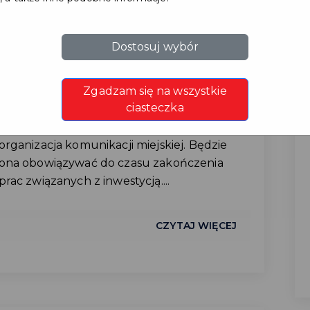
Gdańskim
Dostosuj wybór
#KOMUNIKACJAMIEJSKA
W związku z całkowitym zamknięciem
Zgadzam się na wszystkie
ciasteczka
przejazdu przez wiadukt 1 sierpnia 2026 r.
została wprowadzona tymczasowa
organizacja komunikacji miejskiej. Będzie
ona obowiązywać do czasu zakończenia
prac związanych z inwestycją....
CZYTAJ WIĘCEJ