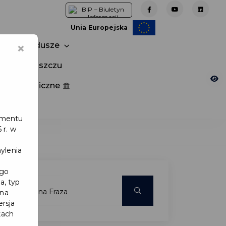
Unia Europejska
×
Fundusze
tuj w Pruszczu
nia publiczne
e
lamentu
 r. w
ylenia
ego
a, typ
 na
ersja
kach