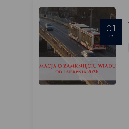
01
lip