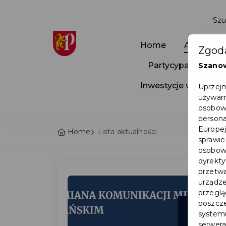
Home
Aktualnoś
Zgoda
Partycypacja Społ
Szano
Inwestycje w Pruszc
Uprzejm
używamy
osobowy
persona
Europej
Home
Lista aktualności
sprawie
osobowy
dyrekty
przetwa
urządze
przegląd
poszcze
21
systemu
serwera
lip