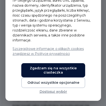
IP twojego urządzenia, adres URL żądania,
nazwa domeny, identyfikator urządzenia, typ
przeglądarki, język przeglądarki, liczba kliknięć,
ilość czasu spędzonego na poszczególnych
stronach, data i godzina korzystania z Serwisu,
typ i wersja systemu operacyjnego,
rozdzielczość ekranu, dane zbierane w
dziennikach serwera, a także inne podobne
informacje.
Upamiętnienie francuskich
Szczegółowe informacje o plikach cookies
jeńców wojennych na Placu
znajdziesz w Polityce prywatności
Jana Pawła II
Zgadzam się na wszystkie
ciasteczka
#OBCHODY
Odrzuć wszystkie opcjonalne
W środę, 8 lipca, w Pruszczu Gdańskim
Dostosuj wybór
upamiętniono francuskich jeńców
wojennych, którzy w latach 1940–1945
pracowali jako robotnicy przymusowi na