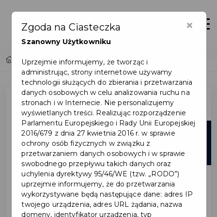
×
Otwór
Zgoda na Ciasteczka
Szanowny Użytkowniku
Home
Lista aktualności
Uprzejmie informujemy, że tworząc i
administrując, strony internetowe używamy
technologii służących do zbierania i przetwarzania
danych osobowych w celu analizowania ruchu na
stronach i w Internecie. Nie personalizujemy
wyświetlanych treści. Realizując rozporządzenie
Parlamentu Europejskiego i Rady Unii Europejskiej
19
2016/679 z dnia 27 kwietnia 2016 r. w sprawie
ochrony osób fizycznych w związku z
cze
przetwarzaniem danych osobowych i w sprawie
swobodnego przepływu takich danych oraz
uchylenia dyrektywy 95/46/WE (tzw. „RODO”)
uprzejmie informujemy, że do przetwarzania
wykorzystywane będą następujące dane: adres IP
twojego urządzenia, adres URL żądania, nazwa
domeny, identyfikator urządzenia, typ