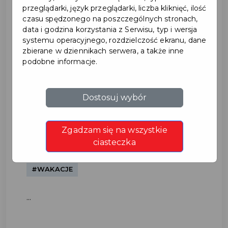
przeglądarki, język przeglądarki, liczba kliknięć, ilość
czasu spędzonego na poszczególnych stronach,
data i godzina korzystania z Serwisu, typ i wersja
systemu operacyjnego, rozdzielczość ekranu, dane
zbierane w dziennikach serwera, a także inne
podobne informacje.
Aktywne wakacje w
Dostosuj wybór
Pruszczu Gdańskim 2026!
Zgadzam się na wszystkie
#EDUKACJA
ciasteczka
#WAKACJE
...