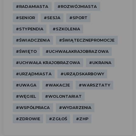
#RADAMIASTA
#ROZWÓJMIASTA
#SENIOR
#SESJA
#SPORT
#STYPENDIA
#SZKOLENIA
#ŚWIADCZENIA
#ŚWIĄTECZNEPROMOCJE
#ŚWIĘTO
#UCHWAŁAKRAJOBRAZOWA
#UCHWAŁA KRAJOBRAZOWA
#UKRAINA
#URZĄDMIASTA
#URZĄDSKARBOWY
#UWAGA
#WAKACJE
#WARSZTATY
#WĘGIEL
#WOLONTARIAT
#WSPÓŁPRACA
#WYDARZENIA
#ZDROWIE
#ZGŁOŚ
#ZHP