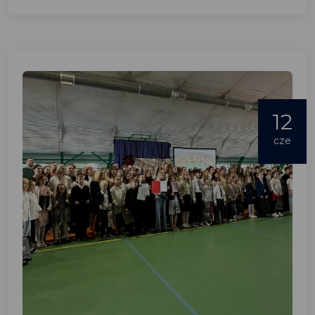
12
cze