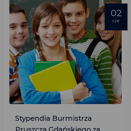
02
cze
Stypendia Burmistrza
Pruszcza Gdańskiego za