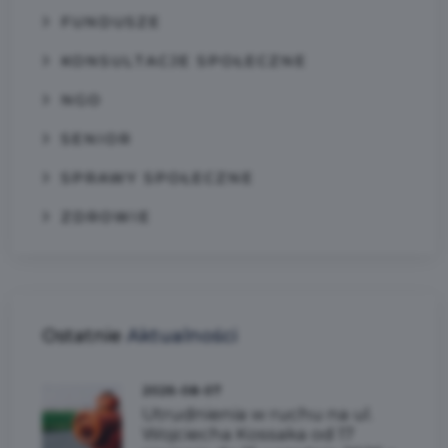
FUNDUSZE
KONSULTACJE SPOŁECZNE
NGO
SENIOR
SPRAWY SPOŁECZNE
ZDROWIE
Ostatnie
Aktualności
2026-08-07
Utrudnienia w ruchu na ul.
Wojciecha Kossaka od 17