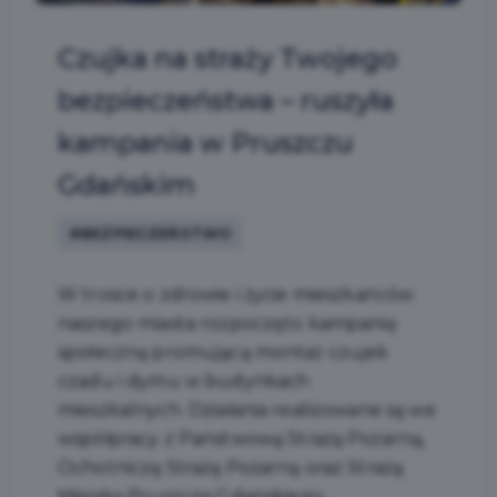
Czujka na straży Twojego
bezpieczeństwa – ruszyła
kampania w Pruszczu
Gdańskim
#BEZPIECZEŃSTWO
W trosce o zdrowie i życie mieszkańców
naszego miasta rozpoczęto kampanię
społeczną promującą montaż czujek
czadu i dymu w budynkach
mieszkalnych. Działania realizowane są we
współpracy z Państwową Strażą Pożarną,
Ochotniczą Strażą Pożarną oraz Strażą
Miejską Pruszcza Gdańskiego....