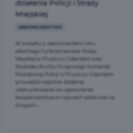
działania Policji i Straży
Miejskiej
#BEZPIECZEŃSTWO
W związku z zakończeniem roku
szkolnego funkcjonariusze Straży
Miejskiej w Pruszczu Gdańskim oraz
Wydziału Ruchu Drogowego Komendy
Powiatowej Policji w Pruszczu Gdańskim
prowadzili wspólne działania
ukierunkowane na zapewnienie
bezpieczeństwa w rejonach szkół oraz na
drogach....