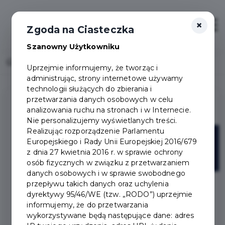
×
Otwór
Zgoda na Ciasteczka
Szanowny Użytkowniku
Home
Lista aktualności
Uprzejmie informujemy, że tworząc i
administrując, strony internetowe używamy
technologii służących do zbierania i
przetwarzania danych osobowych w celu
analizowania ruchu na stronach i w Internecie.
Nie personalizujemy wyświetlanych treści.
Realizując rozporządzenie Parlamentu
10
Europejskiego i Rady Unii Europejskiej 2016/679
z dnia 27 kwietnia 2016 r. w sprawie ochrony
lip
osób fizycznych w związku z przetwarzaniem
danych osobowych i w sprawie swobodnego
przepływu takich danych oraz uchylenia
dyrektywy 95/46/WE (tzw. „RODO”) uprzejmie
informujemy, że do przetwarzania
wykorzystywane będą następujące dane: adres