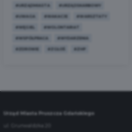
#URZĄDMIASTA
#URZĄDSKARBOWY
#UWAGA
#WAKACJE
#WARSZTATY
#WĘGIEL
#WOLONTARIAT
#WSPÓŁPRACA
#WYDARZENIA
#ZDROWIE
#ZGŁOŚ
#ZHP
Urząd Miasta Pruszcza Gdańskiego
ul. Grunwaldzka 20