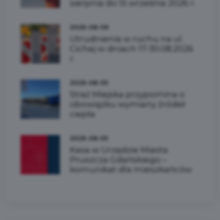
sierpnia do 15 września 2026 r.
2026-08-06
Utrudnienia w ruchu na ul.
Cichej w dniach 17-30.08.2026
r.
2026-08-05
Straż Miejska przypomina o
obowiązku wymiany źródeł
ciepła
2026-08-05
Kasa w Urzędzie Miasta
Pruszcza Gdańskiego –
komunikat dla mieszkańców