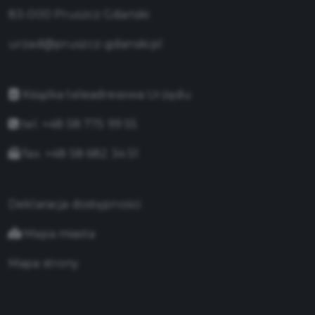
83-000 Pruszcz Gdański
urzad@pruszcz-gdanski.pl
Książka teleadresowa Urzędu
tel. +48 58 775 99 55
fax. +48 58 682 34 51
Deklaracja dostępności
Mapa miasta
Mapa strony