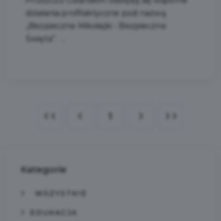
Pruszczu Gdańskim odbędą się wspólne
działania profilaktyczne pod nazwą
„Bezpieczne Mikołajki - Bezpieczne
Święta”. ...
1
Kategorie
WSZYSTKIE
EDUKACJA