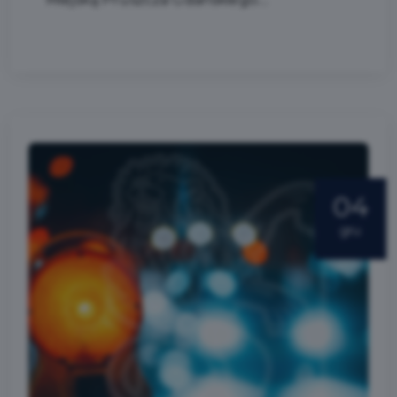
04
gru