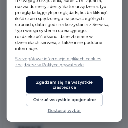
IP twojego urządzenia, adres URL żądania,
nazwa domeny, identyfikator urządzenia, typ
przeglądarki, język przeglądarki, liczba kliknięć,
ilość czasu spędzonego na poszczególnych
stronach, data i godzina korzystania z Serwisu,
typ i wersja systemu operacyjnego,
rozdzielczość ekranu, dane zbierane w
dziennikach serwera, a także inne podobne
informacje.
Bezpieczne wakacje -
Szczegółowe informacje o plikach cookies
policjanci, druhowie i
znajdziesz w Polityce prywatności
strażnicy miejscy
Zgadzam się na wszystkie
przeprowadzili wspólną
ciasteczka
akcję
Odrzuć wszystkie opcjonalne
Dostosuj wybór
#BEZPIECZEŃSTWO
#WAKACJE