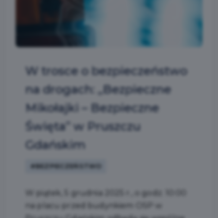
W trosce o bezpieczeństwo
na drogach: „Bezpieczne
Mikołajki – Bezpieczne
Święta” w Pruszczu
Gdańskim
#BEZPIECZEŃSTWO
W piątek, 5 grudnia 2025 r., o godz. 10:00
na placu przed budynkiem OSP w