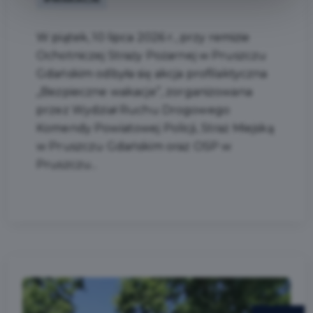
W piątek, 10 lipca 2026 r., przy remizie
Ochotniczej Straży Pożarnej w Pruszczu
Gdańskim odbyła się akcja profilaktyczna
„Bezpieczne wakacje”, zorganizowana
przez Wydział Ruchu Drogowego
Komendy Powiatowej Policji, Straż Miejską
w Pruszczu Gdańskim oraz OSP w
Pruszczu...