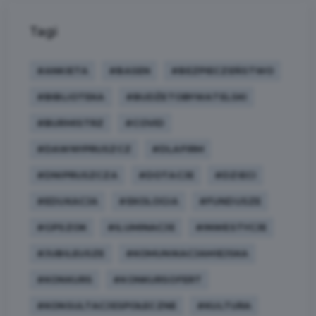
Tagi
#ANKIETA
#BASEN
#BEZPIECZEŃSTWO
#BIBLIOTEKA
#BUDŻETOBYWATELSKI
#BURMISTRZ
#COVID
#DAWNYPRUSZCZ
#DLAFIRM
#DNIPRUSZCZA
#DOTACJE
#DZIECI
#EDUKACJA
#EKOLOGIA
#FUNDUSZE
#GPSZOK
#ILUMINACJE
#INWESTYCJE
#JUBILEUSZE
#KOMUNIKACJAMIEJSKA
#KONKURS
#KONKURSOFERT
#KONSULTACJESPOŁECZNE
#KULTURA