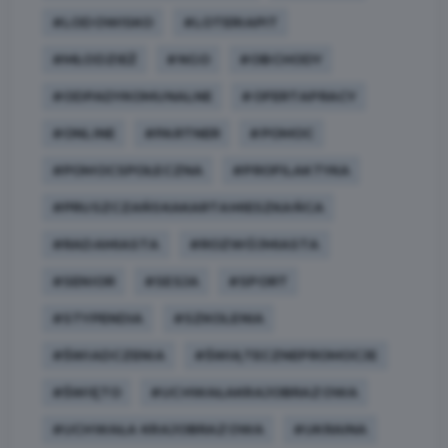
#LODOWISKO
#LOTERIAPIT
#MŁODZIEŻ
#NGO
#OBCHODY
#ODPADYKOMUNALNE
#OFERTAPRACY
#ONLINE
#PARTNER
#POMOC
#POMOCSPOŁECZNA
#PROFILAKTYKA
#PRUSZCZAŃSKAKARTAMIESZKAŃCA
#RADAMIASTA
#ROZWÓJMIASTA
#SENIOR
#SESJA
#SPORT
#STYPENDIA
#SZKOLENIA
#ŚWIADCZENIA
#ŚWIĄTECZNEPROMOCJE
#ŚWIĘTO
#UCHWAŁAKRAJOBRAZOWA
#UCHWAŁA KRAJOBRAZOWA
#UKRAINA