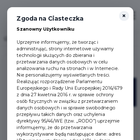
×
Otwór
Zgoda na Ciasteczka
Szanowny Użytkowniku
Home
Lista aktualności
Uprzejmie informujemy, że tworząc i
administrując, strony internetowe używamy
technologii służących do zbierania i
przetwarzania danych osobowych w celu
analizowania ruchu na stronach i w Internecie.
Nie personalizujemy wyświetlanych treści.
Realizując rozporządzenie Parlamentu
29
Europejskiego i Rady Unii Europejskiej 2016/679
z dnia 27 kwietnia 2016 r. w sprawie ochrony
lip
osób fizycznych w związku z przetwarzaniem
danych osobowych i w sprawie swobodnego
przepływu takich danych oraz uchylenia
dyrektywy 95/46/WE (tzw. „RODO”) uprzejmie
informujemy, że do przetwarzania
wykorzystywane będą następujące dane: adres