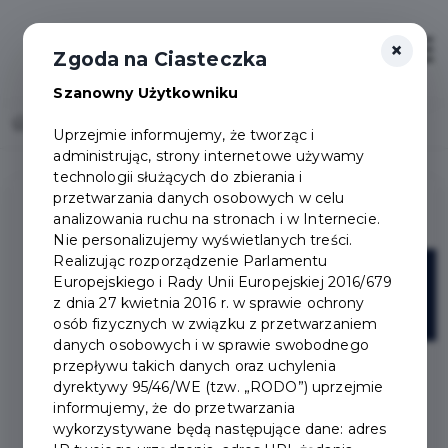
×
Otwór
Zgoda na Ciasteczka
Szanowny Użytkowniku
Home
Lista aktualności
Uprzejmie informujemy, że tworząc i
administrując, strony internetowe używamy
technologii służących do zbierania i
przetwarzania danych osobowych w celu
analizowania ruchu na stronach i w Internecie.
Nie personalizujemy wyświetlanych treści.
Realizując rozporządzenie Parlamentu
26
Europejskiego i Rady Unii Europejskiej 2016/679
z dnia 27 kwietnia 2016 r. w sprawie ochrony
cze
osób fizycznych w związku z przetwarzaniem
danych osobowych i w sprawie swobodnego
przepływu takich danych oraz uchylenia
dyrektywy 95/46/WE (tzw. „RODO”) uprzejmie
informujemy, że do przetwarzania
wykorzystywane będą następujące dane: adres