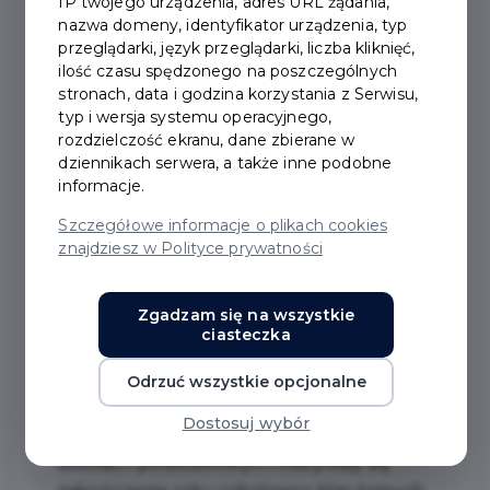
IP twojego urządzenia, adres URL żądania,
nazwa domeny, identyfikator urządzenia, typ
przeglądarki, język przeglądarki, liczba kliknięć,
ilość czasu spędzonego na poszczególnych
stronach, data i godzina korzystania z Serwisu,
typ i wersja systemu operacyjnego,
rozdzielczość ekranu, dane zbierane w
dziennikach serwera, a także inne podobne
informacje.
Uroczystości zakończenia
Szczegółowe informacje o plikach cookies
roku szkolnego klas ósmych
znajdziesz w Polityce prywatności
w szkołach podstawowych
Zgadzam się na wszystkie
w Pruszczu Gdańskim -
ciasteczka
fotorelacja
Odrzuć wszystkie opcjonalne
Dostosuj wybór
W czwartek i piątek w pruszczańskich
szkołach podstawowych odbywały się