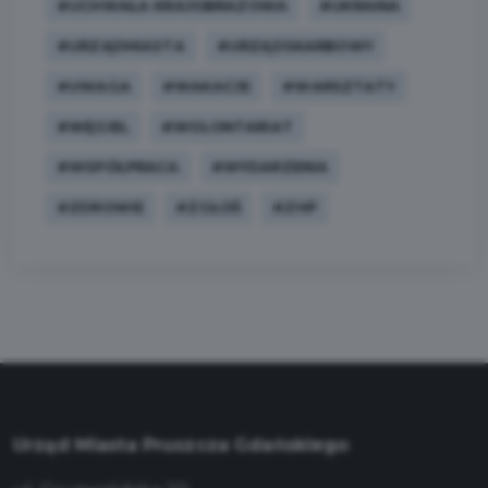
#UCHWAŁA KRAJOBRAZOWA
#UKRAINA
#URZĄDMIASTA
#URZĄDSKARBOWY
#UWAGA
#WAKACJE
#WARSZTATY
#WĘGIEL
#WOLONTARIAT
#WSPÓŁPRACA
#WYDARZENIA
#ZDROWIE
#ZGŁOŚ
#ZHP
Urząd Miasta Pruszcza Gdańskiego