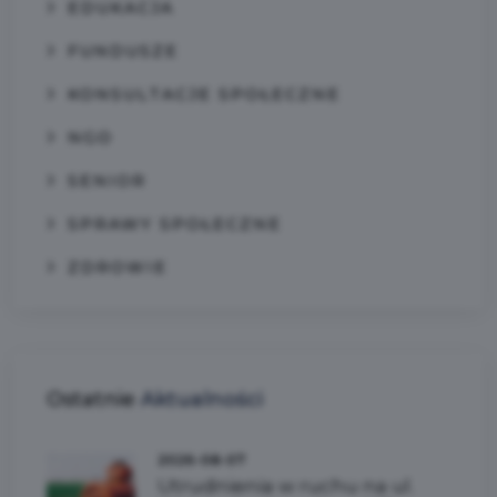
EDUKACJA
FUNDUSZE
KONSULTACJE SPOŁECZNE
NGO
SENIOR
SPRAWY SPOŁECZNE
ZDROWIE
Ostatnie
Aktualności
2026-08-07
Utrudnienia w ruchu na ul.