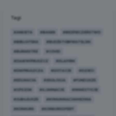
Tagi
#ANKIETA
#BASEN
#BEZPIECZEŃSTWO
#BIBLIOTEKA
#BUDŻETOBYWATELSKI
#BURMISTRZ
#COVID
#DAWNYPRUSZCZ
#DLAFIRM
#DNIPRUSZCZA
#DOTACJE
#DZIECI
#EDUKACJA
#EKOLOGIA
#FUNDUSZE
#GPSZOK
#ILUMINACJE
#INWESTYCJE
#JUBILEUSZE
#KOMUNIKACJAMIEJSKA
#KONKURS
#KONKURSOFERT