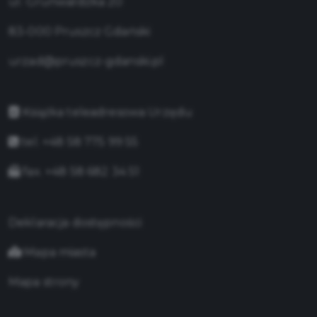
ul. Grunwaldzka 20
83-000 Pruszcz Gdański
urzad@pruszcz-gdanski.pl
Książka teleadresowa Urzędu
tel. +48 58 775 99 55
fax. +48 58 682 34 51
Deklaracja dostępności
Mapa miasta
Mapa strony