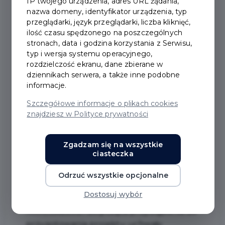
IP twojego urządzenia, adres URL żądania,
nazwa domeny, identyfikator urządzenia, typ
przeglądarki, język przeglądarki, liczba kliknięć,
ilość czasu spędzonego na poszczególnych
stronach, data i godzina korzystania z Serwisu,
typ i wersja systemu operacyjnego,
rozdzielczość ekranu, dane zbierane w
dziennikach serwera, a także inne podobne
informacje.
W Pruszczu Gdańskim
Szczegółowe informacje o plikach cookies
będzie Uchwała
znajdziesz w Polityce prywatności
Krajobrazowa
Zgadzam się na wszystkie
ciasteczka
#UCHWAŁA KRAJOBRAZOWA
Odrzuć wszystkie opcjonalne
27 września 2021 r. radni miasta Pruszcz
Dostosuj wybór
Gdański przyjęli Uchwałę nr
XXXI/358/2021 dotycząca przystąpienia do
przygotowania projektu uchwały