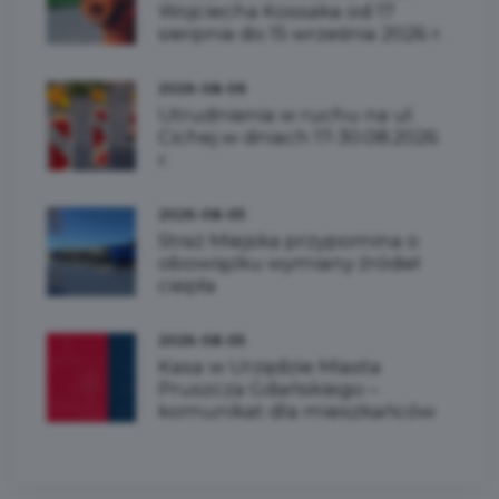
Wojciecha Kossaka od 17
sierpnia do 15 września 2026 r.
2026-08-06
Utrudnienia w ruchu na ul.
Cichej w dniach 17-30.08.2026
r.
2026-08-05
Straż Miejska przypomina o
obowiązku wymiany źródeł
ciepła
2026-08-05
Kasa w Urzędzie Miasta
Pruszcza Gdańskiego –
komunikat dla mieszkańców