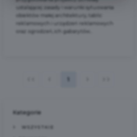
ustalającej zasady i warunki sytuowania
obiektów małej architektury, tablic
reklamowych i urządzeń reklamowych
oraz ogrodzeń, ich gabarytów...
1
Kategorie
WSZYSTKIE