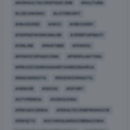
#KONSULTACJESPOŁECZNE
#KULTURA
#LODOWISKO
#LOTERIAPIT
#MŁODZIEŻ
#NGO
#OBCHODY
#ODPADYKOMUNALNE
#OFERTAPRACY
#ONLINE
#PARTNER
#POMOC
#POMOCSPOŁECZNA
#PROFILAKTYKA
#PRUSZCZAŃSKAKARTAMIESZKAŃCA
#RADAMIASTA
#ROZWÓJMIASTA
#SENIOR
#SESJA
#SPORT
#STYPENDIA
#SZKOLENIA
#ŚWIADCZENIA
#ŚWIĄTECZNEPROMOCJE
#ŚWIĘTO
#UCHWAŁAKRAJOBRAZOWA