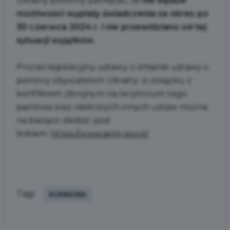
Ukrainy powinny pamiętać, że
nie będzie
możliwości wypłaty świadczenia za okres po
30 czerwca 2024 r. i nie przewidziano od tej
sytuacji wyjątków.
Proces legislacyjny ustawy o zmianie ustawy o
pomocy obywatelom Ukrainy w związku z
konfliktem zbrojnym na terytorium tego
państwa oraz niektórych innych ustaw można
na bieżąco śledzić pod
linkiem:
https://www.sejm.gov.pl
Tagi:
#UKRAINA