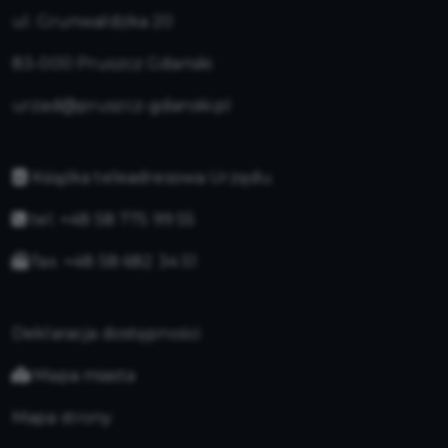
ul. Grunwaldzka 20
83-000 Pruszcz Gdański
urzad@pruszcz-gdanski.pl
Książka teleadresowa Urzędu
tel. +48 58 775 99 55
fax. +48 58 682 34 51
Deklaracja dostępności
Mapa miasta
Mapa strony