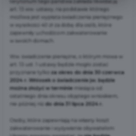
terytorium tego państwa zakłada likwidację
art. 13 ww. ustawy, na podstawie którego
możliwa jest wypłata świadczenia pieniężnego
w wysokości 40 zł za dobę dla osób, które
zapewniły uchodźcom zakwaterowanie
w swoich domach.
Ww. świadczenie pieniężne, o którym mowa w
art. 13 ust. 1 ustawy będzie mogło zostać
przyznane tylko
za okres do dnia 30 czerwca
2024 r. Wniosek o świadczenie jw. będzie
można złożyć w terminie
miesiąca od
ostatniego dnia okresu objętego wnioskiem,
nie później niż
do dnia 31 lipca 2024 r.
Osoby, które zapewniają na własny koszt
zakwaterowanie i wyżywienie obywatelom