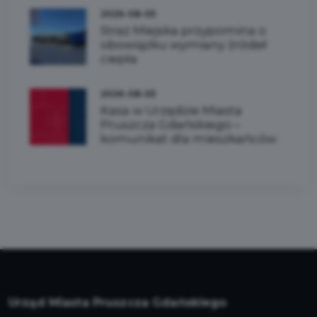
2026-08-05
Straż Miejska przypomina o
obowiązku wymiany źródeł
ciepła
2026-08-05
Kasa w Urzędzie Miasta
Pruszcza Gdańskiego –
komunikat dla mieszkańców
Urząd Miasta Pruszcza Gdańskiego