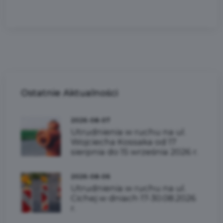
Ostatnie
Aktualności
2026-08-07
Utrudnienia w ruchu na ul.
Wojciecha Kossaka od 17
sierpnia do 15 września 2026 r.
2026-08-06
Utrudnienia w ruchu na ul.
Cichej w dniach 17-30.08.2026
r.