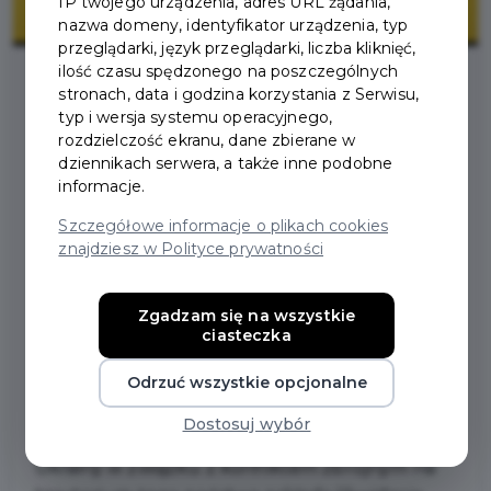
IP twojego urządzenia, adres URL żądania,
nazwa domeny, identyfikator urządzenia, typ
przeglądarki, język przeglądarki, liczba kliknięć,
ilość czasu spędzonego na poszczególnych
stronach, data i godzina korzystania z Serwisu,
2024-06-10
typ i wersja systemu operacyjnego,
rozdzielczość ekranu, dane zbierane w
dziennikach serwera, a także inne podobne
ZMIANA USTAWY O
informacje.
Szczegółowe informacje o plikach cookies
POMOCY OBYWATELOM
znajdziesz w Polityce prywatności
UKRAINY
Zgadzam się na wszystkie
ciasteczka
W imieniu Miejskiego Ośrodka Pomocy
Społecznej w Pruszczu Gdańskim
Odrzuć wszystkie opcjonalne
informujemy, że planowana zmiana ustawy z
Dostosuj wybór
dnia 12 marca 2022 r. o pomocy obywatelom
Ukrainy w związku z konfliktem zbrojnym na