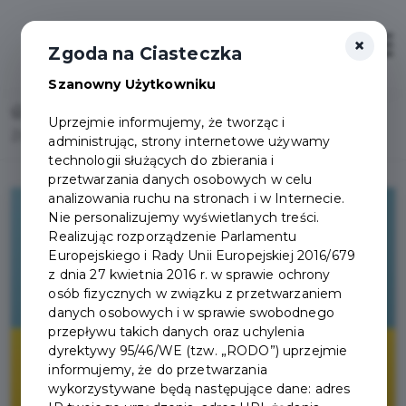
×
Otwór
Zgoda na Ciasteczka
Szanowny Użytkowniku
Home
Lista aktualności
Uprzejmie informujemy, że tworząc i
Zmiana ustawy o pomocy obywatelom Ukrainy
administrując, strony internetowe używamy
technologii służących do zbierania i
przetwarzania danych osobowych w celu
analizowania ruchu na stronach i w Internecie.
Nie personalizujemy wyświetlanych treści.
Realizując rozporządzenie Parlamentu
Europejskiego i Rady Unii Europejskiej 2016/679
z dnia 27 kwietnia 2016 r. w sprawie ochrony
osób fizycznych w związku z przetwarzaniem
danych osobowych i w sprawie swobodnego
przepływu takich danych oraz uchylenia
dyrektywy 95/46/WE (tzw. „RODO”) uprzejmie
informujemy, że do przetwarzania
wykorzystywane będą następujące dane: adres