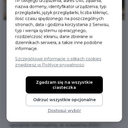
IP twojego urządzenia, adres URL żądania,
nazwa domeny, identyfikator urządzenia, typ
przeglądarki, język przeglądarki, liczba kliknięć,
ilość czasu spędzonego na poszczególnych
stronach, data i godzina korzystania z Serwisu,
typ i wersja systemu operacyjnego,
rozdzielczość ekranu, dane zbierane w
2025-03-28
dziennikach serwera, a także inne podobne
informacje.
ZMIANA DATY PRZYJĘĆ
Szczegółowe informacje o plikach cookies
znajdziesz w Polityce prywatności
INTERESANTÓW PRZEZ
BURMISTRZA PRUSZCZA
Zgadzam się na wszystkie
ciasteczka
GDAŃSKIEGO KWIECIEŃ
Odrzuć wszystkie opcjonalne
2025 R.
Dostosuj wybór
Uprzejmie informujemy, że w kwietniu 2025 r.