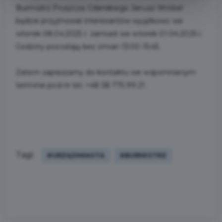
Burmistrz Pruszcza Gdańskiego Janusz Wróbel
będzie przyjmował interesantów wyjątkowo we
wtorek 08.04.2025 r. zamiast we wtorek 01.04.2025 r.
Godziny pozostają bez zmian 13:00-15:45.
Zatem zapraszamy do kontaktu we wspomnianym
terminie pod nr tel. +48 58 775 99 21.
Tagi:
#URZĄDMIASTA
#BURMISTRZ