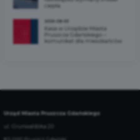
ciepła
2026-08-05
Kasa w Urzędzie Miasta
Pruszcza Gdańskiego –
komunikat dla mieszkańców
Urząd Miasta Pruszcza Gdańskiego
ul. Grunwaldzka 20
83-000 Pruszcz Gdański