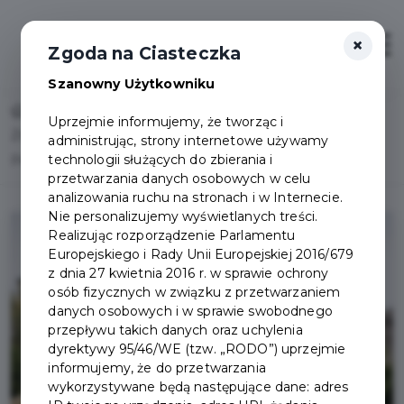
×
Otwór
Zgoda na Ciasteczka
Szanowny Użytkowniku
Home
Lista aktualności
Uprzejmie informujemy, że tworząc i
Zmiana daty przyjęć interesantów przez Burmistrza
administrując, strony internetowe używamy
technologii służących do zbierania i
Pruszcza Gdańskiego kwiecień 2025 r.
przetwarzania danych osobowych w celu
analizowania ruchu na stronach i w Internecie.
Nie personalizujemy wyświetlanych treści.
Realizując rozporządzenie Parlamentu
Europejskiego i Rady Unii Europejskiej 2016/679
z dnia 27 kwietnia 2016 r. w sprawie ochrony
osób fizycznych w związku z przetwarzaniem
danych osobowych i w sprawie swobodnego
przepływu takich danych oraz uchylenia
dyrektywy 95/46/WE (tzw. „RODO”) uprzejmie
informujemy, że do przetwarzania
wykorzystywane będą następujące dane: adres