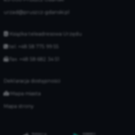
urzad@pruszcz-gdanski.pl
Książka teleadresowa Urzędu
tel. +48 58 775 99 55
fax. +48 58 682 34 51
Deklaracja dostępności
Mapa miasta
Mapa strony