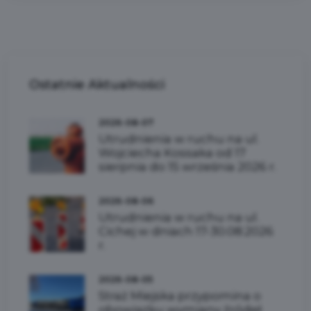
Ostatnie
Aktualności
2026-08-07
Utrudnienia w ruchu na ul.
Wojciecha Kossaka od 17
sierpnia do 15 września 2026 r.
2026-08-06
Utrudnienia w ruchu na ul.
Cichej w dniach 17-30.08.2026
r.
2026-08-05
Straż Miejska przypomina o
obowiązku wymiany źródeł