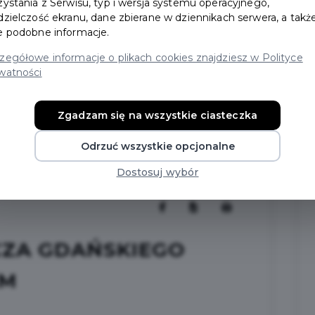
zystania z Serwisu, typ i wersja systemu operacyjnego,
dzielczość ekranu, dane zbierane w dziennikach serwera, a takż
e podobne informacje.
zegółowe informacje o plikach cookies znajdziesz w Polityce
watności
Zgadzam się na wszystkie ciasteczka
Odrzuć wszystkie opcjonalne
Dostosuj wybór
CZA GDAŃSKIEGO
EM