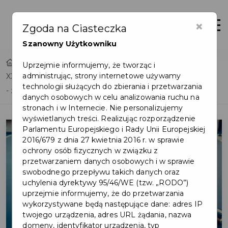
×
Otwór
Zgoda na Ciasteczka
Szanowny Użytkowniku
Home
Lista aktualności
Uprzejmie informujemy, że tworząc i
administrując, strony internetowe używamy
XXI Mistrzostwa Powiatu Gdańskiego w tenisie stołowym
technologii służących do zbierania i przetwarzania
- zgłoś się do miejskiej drużyny!
danych osobowych w celu analizowania ruchu na
stronach i w Internecie. Nie personalizujemy
wyświetlanych treści. Realizując rozporządzenie
Parlamentu Europejskiego i Rady Unii Europejskiej
2016/679 z dnia 27 kwietnia 2016 r. w sprawie
ochrony osób fizycznych w związku z
przetwarzaniem danych osobowych i w sprawie
swobodnego przepływu takich danych oraz
uchylenia dyrektywy 95/46/WE (tzw. „RODO”)
uprzejmie informujemy, że do przetwarzania
wykorzystywane będą następujące dane: adres IP
twojego urządzenia, adres URL żądania, nazwa
domeny, identyfikator urządzenia, typ