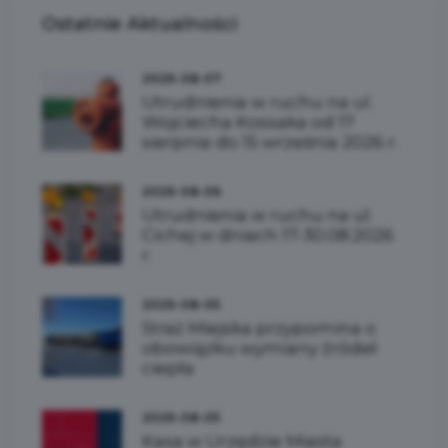
Ostatnie
Aktualności
2026-08-07
Utrudnienia w ruchu na ul.
Wojciecha Kossaka od 17
sierpnia do 15 września 2026 r.
2026-08-06
Utrudnienia w ruchu na ul.
Cichej w dniach 17-30.08.2026
r.
2026-08-05
Straż Miejska przypomina o
obowiązku wymiany źródeł
ciepła
2026-08-05
Kasa w Urzędzie Miasta