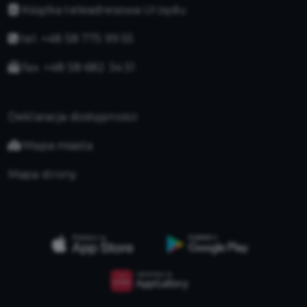
Książka teleadresowa Urzędu
tel. +48 58 775 99 55
fax. +48 58 682 34 51
Deklaracja dostępności
Mapa miasta
Mapa strony