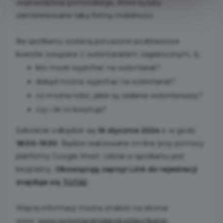
województwa pomorskiego, które byłyby
zainteresowane taką formą mobilności.
Na spotkaniu zostaną poruszone podstawowe
kwestie związane z wolontariatem zagranicznym, tj.:
kto może wyjechać na wolontariat?
dokąd można wyjechać na wolontariat?
co można robić, jakie są zadania wolontariuszy?
czy i ile to kosztuje?
Szkolenie odbędzie się
16 stycznia
2024 r.
w godz.
18:00-19:30
. Będzie realizowane on-line przy pomocy
platformy Google Meet. Udział w spotkaniu jest
bezpłatny.
Obowiązują zapisy! Link do rejestracji
znajduje się
TUTAJ
.
Więcej informacji można znaleźć na stronie
www:
www.wolontariatgdansk.pl/spotkanie-