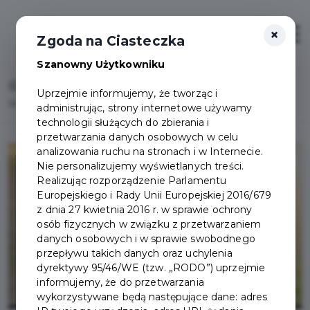
×
Otwór
Zgoda na Ciasteczka
Szanowny Użytkowniku
Home
Lista aktualności
Uprzejmie informujemy, że tworząc i
Wolontariat zagraniczny dla osób w wieku 16-30 lat
administrując, strony internetowe używamy
technologii służących do zbierania i
przetwarzania danych osobowych w celu
analizowania ruchu na stronach i w Internecie.
Nie personalizujemy wyświetlanych treści.
Realizując rozporządzenie Parlamentu
Europejskiego i Rady Unii Europejskiej 2016/679
z dnia 27 kwietnia 2016 r. w sprawie ochrony
osób fizycznych w związku z przetwarzaniem
danych osobowych i w sprawie swobodnego
przepływu takich danych oraz uchylenia
dyrektywy 95/46/WE (tzw. „RODO”) uprzejmie
informujemy, że do przetwarzania
wykorzystywane będą następujące dane: adres