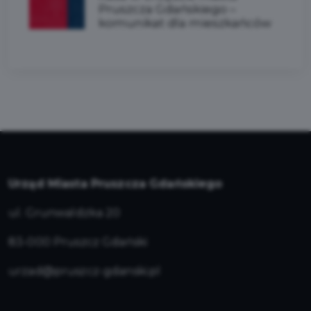
Pruszcza Gdańskiego –
komunikat dla mieszkańców
Urząd Miasta Pruszcza Gdańskiego
ul. Grunwaldzka 20
83-000 Pruszcz Gdański
urzad@pruszcz-gdanski.pl