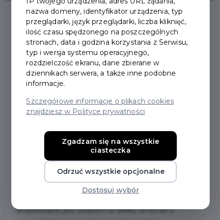
IP twojego urządzenia, adres URL żądania,
nazwa domeny, identyfikator urządzenia, typ
przeglądarki, język przeglądarki, liczba kliknięć,
2024-01-10
ilość czasu spędzonego na poszczególnych
stronach, data i godzina korzystania z Serwisu,
typ i wersja systemu operacyjnego,
WOLONTARIAT
rozdzielczość ekranu, dane zbierane w
dziennikach serwera, a także inne podobne
ZAGRANICZNY DLA
informacje.
Szczegółowe informacje o plikach cookies
OSÓB W WIEKU 16-30
znajdziesz w Polityce prywatności
LAT
Zgadzam się na wszystkie
ciasteczka
W imieniu Regionalnego Centrum Wolontariatu w
Gdańsku informujemy o nadchodzącym spotkaniu
Odrzuć wszystkie opcjonalne
dotyczącym wolontariatu zagranicznego w ramach
Dostosuj wybór
Europejskiego Korpusu Solidarności. Spotkanie
dedykowane jest osobom w wieku 16-30 lat z