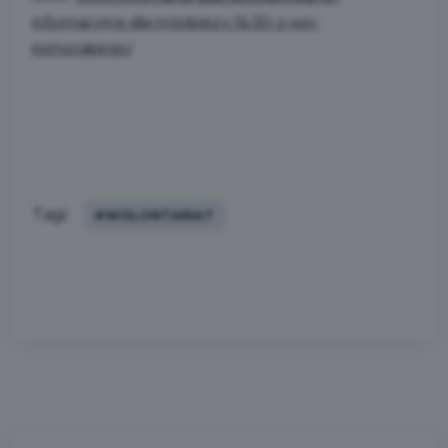
informacyjne-dla-mlodziezy-16-30-z-woj-
pomorskiego/
.
Tagi:
#WOLONTARIAT