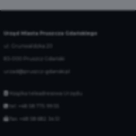
Urząd Miasta Pruszcza Gdańskiego
ul. Grunwaldzka 20
83-000 Pruszcz Gdański
urzad@pruszcz-gdanski.pl
Książka teleadresowa Urzędu
tel. +48 58 775 99 55
fax. +48 58 682 34 51