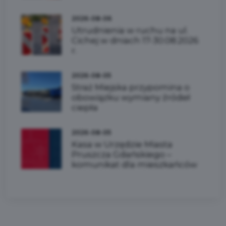
2026-08-06
Utrudnienia w ruchu na ul.
Cichej w dniach 17-30.08.2026
r.
2026-08-05
Straż Miejska przypomina o
obowiązku wymiany źródeł
ciepła
2026-08-05
Kasa w Urzędzie Miasta
Pruszcza Gdańskiego –
komunikat dla mieszkańców