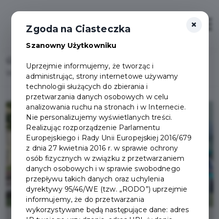
×
Otwór
Zgoda na Ciasteczka
Szanowny Użytkowniku
Home
Lista aktualności
Uprzejmie informujemy, że tworząc i
Wakacyjne studio Radia Gdańsk w Pruszczu Gdańskim!
administrując, strony internetowe używamy
technologii służących do zbierania i
przetwarzania danych osobowych w celu
analizowania ruchu na stronach i w Internecie.
Nie personalizujemy wyświetlanych treści.
Realizując rozporządzenie Parlamentu
Europejskiego i Rady Unii Europejskiej 2016/679
z dnia 27 kwietnia 2016 r. w sprawie ochrony
osób fizycznych w związku z przetwarzaniem
danych osobowych i w sprawie swobodnego
przepływu takich danych oraz uchylenia
dyrektywy 95/46/WE (tzw. „RODO”) uprzejmie
informujemy, że do przetwarzania
wykorzystywane będą następujące dane: adres