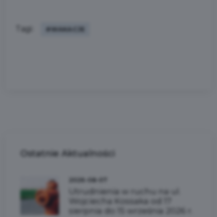
Tagi:
#WAKACJE
Ostatnie
Aktualności
2026-08-07
Utrudnienia w ruchu na ul.
Wojciecha Kossaka od 17
sierpnia do 15 września 2026 r.