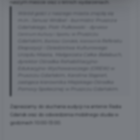
naszym mieście oraz o letnich wydarzeniach.
Wśród gości z naszego miasta znajdą się
m.in.: Janusz Wróbel - burmistrz Pruszcza
Gdańskiego, Piotr Pułkowski - dy
rektor
w Pruszczu
Centrum Kultury i Sportu
Gdańskim,
Referatu
Bartosz Gondek, kierownik
Ekspozycji i Dziedzictwa Kulturowego
Urzędu Miasta,
Małgorzata Całka-Bałabuch,
dyrektor Ośrodka Rehabilitacyjno-
Edukacyjno-Wychowawczego (OREW) w
Pruszczu Gdańskim, Karolina Stępień,
zastępca kierownika Miejskiego Ośrodka
Pomocy Społecznej w Pruszczu Gdańskim.
Zapraszamy do słuchania audycji na antenie Radia
Gdańsk oraz do odwiedzenia mobilnego studia w
godzinach 10:00-13:00.