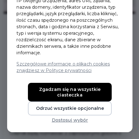
IP twojego urządzenia, adres URL żądania,
nazwa domeny, identyfikator urządzenia, typ
przeglądarki, język przeglądarki, liczba kliknięć,
ilość czasu spędzonego na poszczególnych
stronach, data i godzina korzystania z Serwisu,
typ i wersja systemu operacyjnego,
2026-07-02
rozdzielczość ekranu, dane zbierane w
dziennikach serwera, a także inne podobne
WAKACYJNE STUDIO
informacje.
Szczegółowe informacje o plikach cookies
RADIA GDAŃSK W
znajdziesz w Polityce prywatności
PRUSZCZU GDAŃSKIM!
Zgadzam się na wszystkie
ciasteczka
W sobotę, 4 lipca 2026 r. mobilne, wakacyjne studio
Odrzuć wszystkie opcjonalne
Radia Gdańsk zawita do Pruszcza Gdańskiego! Ekipę
Radia będzie można spotkać przy deptaku na al. Ks.
Dostosuj wybór
Józefa Waląga. Podczas audycji redaktorzy Radia
Gdańsk będą rozmawiać z zaproszonymi gośćmi o