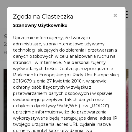
×
Otwór
Zgoda na Ciasteczka
Szanowny Użytkowniku
Home
Lista aktualności
Uprzejmie informujemy, że tworząc i
administrując, strony internetowe używamy
Szczepienia przeciwko wirusom brodawczaka ludzkiego
technologii służących do zbierania i przetwarzania
HPV
danych osobowych w celu analizowania ruchu na
stronach i w Internecie. Nie personalizujemy
wyświetlanych treści. Realizując rozporządzenie
Parlamentu Europejskiego i Rady Unii Europejskiej
2016/679 z dnia 27 kwietnia 2016 r. w sprawie
ochrony osób fizycznych w związku z
przetwarzaniem danych osobowych i w sprawie
swobodnego przepływu takich danych oraz
uchylenia dyrektywy 95/46/WE (tzw. „RODO”)
uprzejmie informujemy, że do przetwarzania
wykorzystywane będą następujące dane: adres IP
twojego urządzenia, adres URL żądania, nazwa
domeny, identyfikator urządzenia, typ