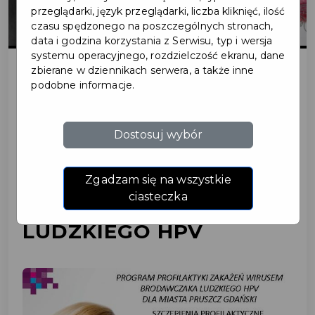
przeglądarki, język przeglądarki, liczba kliknięć, ilość
czasu spędzonego na poszczególnych stronach,
data i godzina korzystania z Serwisu, typ i wersja
systemu operacyjnego, rozdzielczość ekranu, dane
zbierane w dziennikach serwera, a także inne
podobne informacje.
2020-10-12
SZCZEPIENIA
Dostosuj wybór
PRZECIWKO WIRUSOM
Zgadzam się na wszystkie
BRODAWCZAKA
ciasteczka
LUDZKIEGO HPV