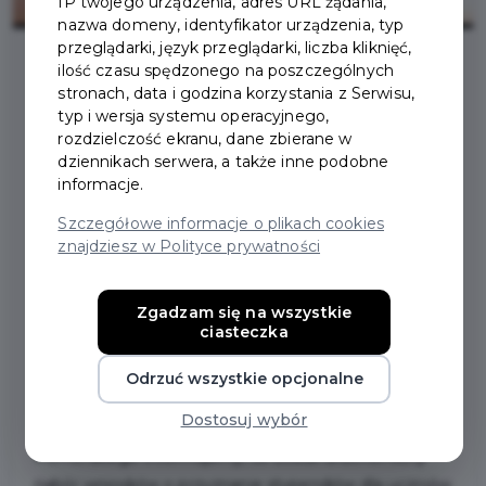
IP twojego urządzenia, adres URL żądania,
nazwa domeny, identyfikator urządzenia, typ
przeglądarki, język przeglądarki, liczba kliknięć,
ilość czasu spędzonego na poszczególnych
stronach, data i godzina korzystania z Serwisu,
2024-06-19
typ i wersja systemu operacyjnego,
rozdzielczość ekranu, dane zbierane w
STYPENDIA MARSZAŁKA
dziennikach serwera, a także inne podobne
informacje.
WOJEWÓDZTWA
Szczegółowe informacje o plikach cookies
znajdziesz w Polityce prywatności
POMORSKIEGO DLA
UCZNIÓW - NABÓR
Zgadzam się na wszystkie
ciasteczka
WNIOSKÓW
Odrzuć wszystkie opcjonalne
Dostosuj wybór
W imieniu Urzędu Marszałkowskiego Województwa
Pomorskiego informujemy, że został uruchomiony
nabór wniosków o przyznanie stypendiów dla uczniów