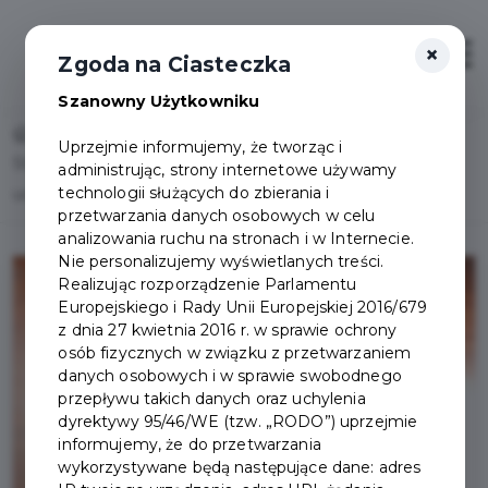
×
Otwór
Zgoda na Ciasteczka
Szanowny Użytkowniku
Home
Lista aktualności
Uprzejmie informujemy, że tworząc i
Stypendia Marszałka Województwa Pomorskiego dla
administrując, strony internetowe używamy
technologii służących do zbierania i
uczniów - nabór wniosków
przetwarzania danych osobowych w celu
analizowania ruchu na stronach i w Internecie.
Nie personalizujemy wyświetlanych treści.
Realizując rozporządzenie Parlamentu
Europejskiego i Rady Unii Europejskiej 2016/679
z dnia 27 kwietnia 2016 r. w sprawie ochrony
osób fizycznych w związku z przetwarzaniem
danych osobowych i w sprawie swobodnego
przepływu takich danych oraz uchylenia
dyrektywy 95/46/WE (tzw. „RODO”) uprzejmie
informujemy, że do przetwarzania
wykorzystywane będą następujące dane: adres