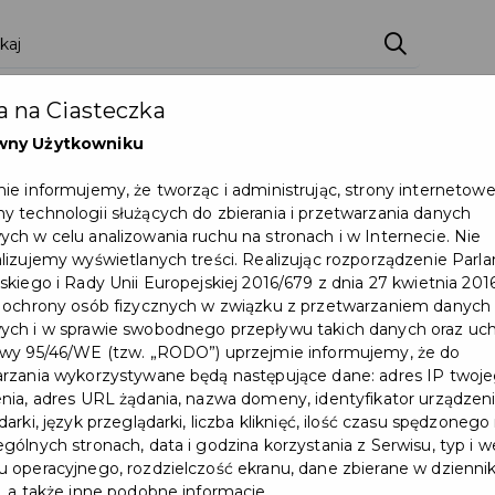
ci
Wydarzenia
O Mieście
Kultura i Sport
 na Ciasteczka
eczna
Programy
Czyste miasto
Zainwes
wny Użytkowniku
zu
Mapa Miasta
Załatw sprawę
Zamówie
ie informujemy, że tworząc i administrując, strony internetow
 technologii służących do zbierania i przetwarzania danych
Ochrona ludności
ch w celu analizowania ruchu na stronach i w Internecie. Nie
lizujemy wyświetlanych treści. Realizując rozporządzenie Par
skiego i Rady Unii Europejskiej 2016/679 z dnia 27 kwietnia 2016
 ochrony osób fizycznych w związku z przetwarzaniem danych
wyniki w nauce, osiągnięcia sportowe lub artystyczne dla uzdo
ch i w sprawie swobodnego przepływu takich danych oraz uch
wy 95/46/WE (tzw. „RODO”) uprzejmie informujemy, że do
rzania wykorzystywane będą następujące dane: adres IP twoj
nia, adres URL żądania, nazwa domeny, identyfikator urządzeni
arki, język przeglądarki, liczba kliknięć, ilość czasu spędzonego
gólnych stronach, data i godzina korzystania z Serwisu, typ i w
 operacyjnego, rozdzielczość ekranu, dane zbierane w dzienni
, a także inne podobne informacje.