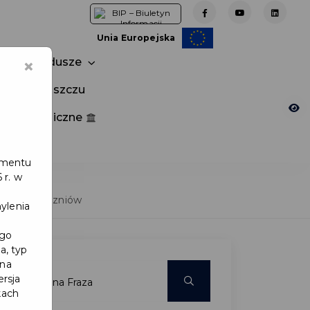
Unia Europejska
×
Fundusze
tuj w Pruszczu
nia publiczne
e
lamentu
 r. w
lnionych uczniów
ylenia
ego
a, typ
 na
ersja
kach