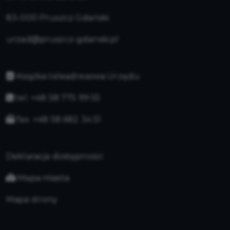
83-000 Pruszcz Gdański
urzad@pruszcz-gdanski.pl
Książka teleadresowa Urzędu
tel. +48 58 775 99 55
fax. +48 58 682 34 51
Deklaracja dostępności
Mapa miasta
Mapa strony