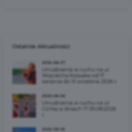
Ostatnie
Aktualności
2026-08-07
Utrudnienia w ruchu na ul.
Wojciecha Kossaka od 17
sierpnia do 15 września 2026 r.
2026-08-06
Utrudnienia w ruchu na ul.
Cichej w dniach 17-30.08.2026
r.
2026-08-05