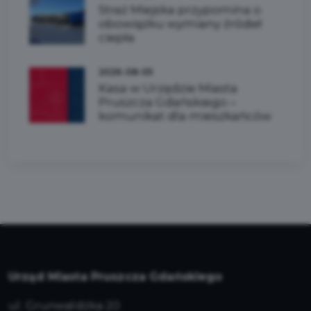
Straż Miejska przypomina o
obowiązku wymiany źródeł
ciepła
2026-08-05
Kasa w Urzędzie Miasta
Pruszcza Gdańskiego –
komunikat dla mieszkańców
Urząd Miasta Pruszcza Gdańskiego
ul. Grunwaldzka 20