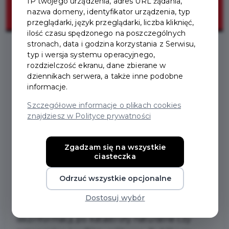
IP twojego urządzenia, adres URL żądania,
nazwa domeny, identyfikator urządzenia, typ
przeglądarki, język przeglądarki, liczba kliknięć,
ilość czasu spędzonego na poszczególnych
stronach, data i godzina korzystania z Serwisu,
typ i wersja systemu operacyjnego,
2025-09-02
rozdzielczość ekranu, dane zbierane w
dziennikach serwera, a także inne podobne
informacje.
RZĄDOWY „PORADNIK
Szczegółowe informacje o plikach cookies
BEZPIECZEŃSTWA”
znajdziesz w Polityce prywatności
Zgadzam się na wszystkie
Zachęcamy do zapoznania się z rządowym
ciasteczka
„Poradnikiem bezpieczeństwa”, który w
Odrzuć wszystkie opcjonalne
przystępny sposób przedstawia, jak
przygotować siebie i swoich bliskich na różnego
Dostosuj wybór
rodzaju zagrożenia – od cyberataków i
dezinformacji, po katastrofy naturalne czy