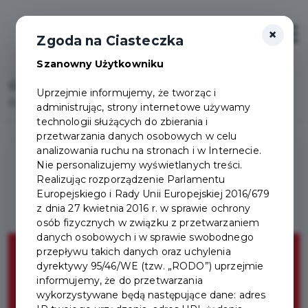
×
Otwór
Zgoda na Ciasteczka
Szanowny Użytkowniku
Home
Lista aktualności
Uprzejmie informujemy, że tworząc i
Rządowy „Poradnik bezpieczeństwa”
administrując, strony internetowe używamy
technologii służących do zbierania i
przetwarzania danych osobowych w celu
analizowania ruchu na stronach i w Internecie.
Nie personalizujemy wyświetlanych treści.
Realizując rozporządzenie Parlamentu
Europejskiego i Rady Unii Europejskiej 2016/679
z dnia 27 kwietnia 2016 r. w sprawie ochrony
osób fizycznych w związku z przetwarzaniem
danych osobowych i w sprawie swobodnego
przepływu takich danych oraz uchylenia
dyrektywy 95/46/WE (tzw. „RODO”) uprzejmie
informujemy, że do przetwarzania
wykorzystywane będą następujące dane: adres