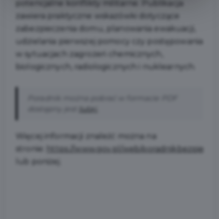
potencjalne konflikty militarne. Publikacja
zawiera praktyczne wskazówki dotyczące
zabezpieczenia domu, planowania ewakuacji,
udzielania pierwszej pomocy czy postępowania
w sytuacjach zagrożeń chemicznych,
biologicznych, radiologicznych i nuklearnych.
Poradnik można pobrać w formacie PDF
dostępny jest
tutaj.
Więcej informacji znaleźć można na
stronie:
https://www.gov.pl/web/poradnikbezpiecze
lub poniżej.