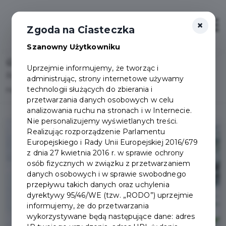
×
Otwór
Zgoda na Ciasteczka
Szanowny Użytkowniku
Home
Uprzejmie informujemy, że tworząc i
Rozstrzygnięcie otwartego konkursu ofert na działalność
administrując, strony internetowe używamy
technologii służących do zbierania i
na rzecz dzieci i młodzieży
przetwarzania danych osobowych w celu
analizowania ruchu na stronach i w Internecie.
Nie personalizujemy wyświetlanych treści.
Realizując rozporządzenie Parlamentu
Europejskiego i Rady Unii Europejskiej 2016/679
z dnia 27 kwietnia 2016 r. w sprawie ochrony
osób fizycznych w związku z przetwarzaniem
danych osobowych i w sprawie swobodnego
przepływu takich danych oraz uchylenia
dyrektywy 95/46/WE (tzw. „RODO”) uprzejmie
informujemy, że do przetwarzania
wykorzystywane będą następujące dane: adres