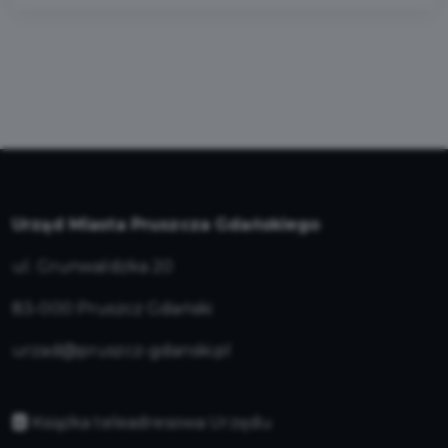
Urząd Miasta Pruszcza Gdańskiego
ul. Grunwaldzka 20
83-000 Pruszcz Gdański
urzad@pruszcz-gdanski.pl
Książka teleadresowa Urzędu