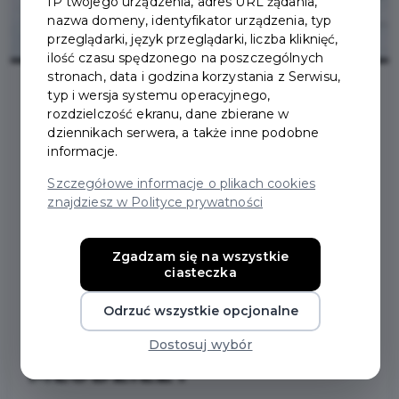
IP twojego urządzenia, adres URL żądania,
nazwa domeny, identyfikator urządzenia, typ
przeglądarki, język przeglądarki, liczba kliknięć,
ilość czasu spędzonego na poszczególnych
stronach, data i godzina korzystania z Serwisu,
typ i wersja systemu operacyjnego,
rozdzielczość ekranu, dane zbierane w
2021-01-04
dziennikach serwera, a także inne podobne
informacje.
ROZSTRZYGNIĘCIE
Szczegółowe informacje o plikach cookies
znajdziesz w Polityce prywatności
OTWARTEGO
KONKURSU OFERT NA
Zgadzam się na wszystkie
ciasteczka
DZIAŁALNOŚĆ NA
Odrzuć wszystkie opcjonalne
RZECZ DZIECI I
Dostosuj wybór
MŁODZIEŻY