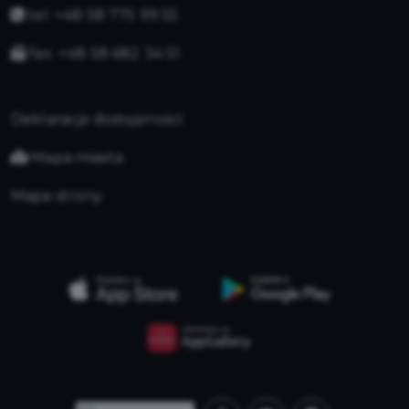
tel. +48 58 775 99 55
fax. +48 58 682 34 51
Deklaracja dostępności
Mapa miasta
Mapa strony