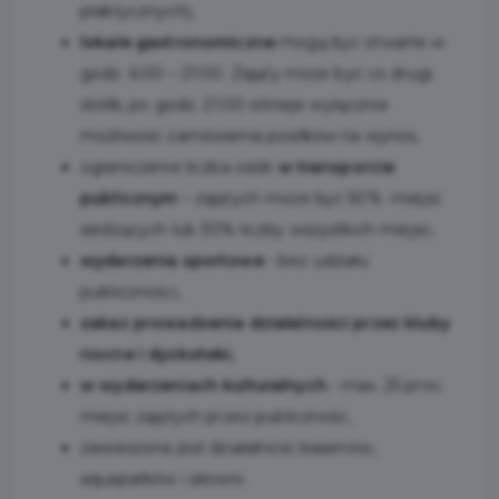
praktycznych),
lokale gastronomiczne
mogą być otwarte w
godz. 6:00 – 21:00. Zajęty może być co drugi
stolik, po godz. 21:00 istnieje wyłącznie
możliwość zamówienia posiłków na wynos,
ograniczenie liczba osób
w transporcie
publicznym
– zajętych może być 50% miejsc
siedzących lub 30% liczby wszystkich miejsc,
wydarzenia sportowe
- bez udziału
publiczności,
zakaz prowadzenia działalności przez kluby
nocne i dyskoteki,
w wydarzeniach kulturalnych
- max. 25 proc.
miejsc zajętych przez publiczność,
zawieszona jest działalność basenów,
aquaparków i siłowni.