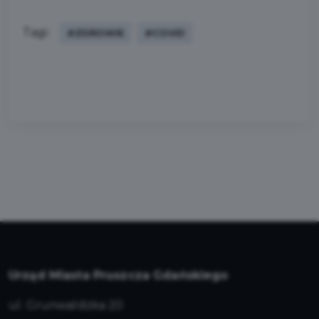
Tagi:
#ZDROWIE
#COVID
Urząd Miasta Pruszcza Gdańskiego
ul. Grunwaldzka 20