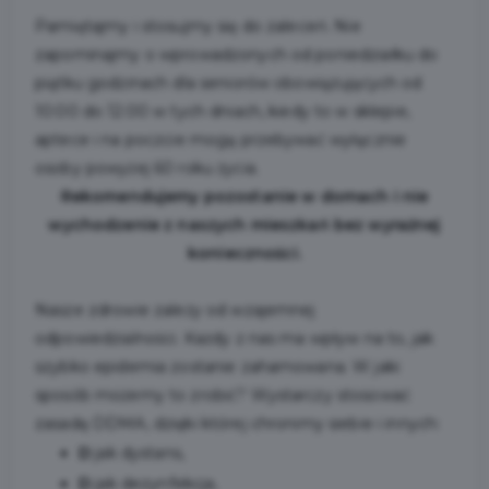
Pamiętajmy i stosujmy się do zaleceń. Nie
zapominajmy o wprowadzonych od poniedziałku do
piątku godzinach dla seniorów obowiązujących od
10:00 do 12:00 w tych dniach, kiedy to w sklepie,
aptece i na poczcie mogą przebywać wyłącznie
osoby powyżej 60 roku życia.
Rekomendujemy pozostanie w domach i nie
wychodzenie z naszych mieszkań bez wyraźnej
konieczności.
Nasze zdrowie zależy od wzajemnej
odpowiedzialności. Każdy z nas ma wpływ na to, jak
szybko epidemia zostanie zahamowana. W jaki
sposób możemy to zrobić? Wystarczy stosować
zasadę DDMA, dzięki której chronimy siebie i innych:
D
jak dystans,
D
jak dezynfekcja,