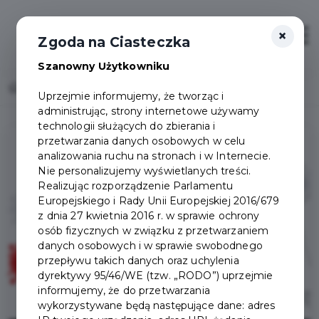
×
Otwór
Zgoda na Ciasteczka
Szanowny Użytkowniku
Home
Pruszcz Gdański w czerwonej strefie!
Uprzejmie informujemy, że tworząc i
administrując, strony internetowe używamy
technologii służących do zbierania i
przetwarzania danych osobowych w celu
analizowania ruchu na stronach i w Internecie.
Nie personalizujemy wyświetlanych treści.
Realizując rozporządzenie Parlamentu
Europejskiego i Rady Unii Europejskiej 2016/679
z dnia 27 kwietnia 2016 r. w sprawie ochrony
osób fizycznych w związku z przetwarzaniem
danych osobowych i w sprawie swobodnego
przepływu takich danych oraz uchylenia
dyrektywy 95/46/WE (tzw. „RODO”) uprzejmie
informujemy, że do przetwarzania
wykorzystywane będą następujące dane: adres