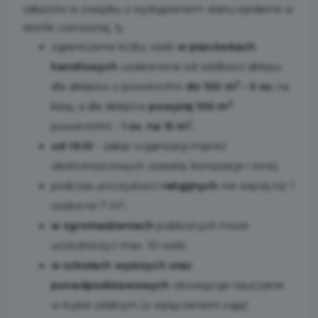
zakazów w związku z wystąpieniem stanu epidemii w
strefie czerwonej, tj.:
ograniczenie liczby osób
w placówkach
handlowych
uzależnione od wielkości sklepu:
2
dla sklepów o powierzchni
do 100 m
- 5 os.
na
2
kasę, a dla sklepów
powyżej 100 m
2
powierzchni -
1 os. na 15 m
,
od 19.10
- zakaz organizacji imprez
okolicznościowych (wesela, konsolacje i inne),
podczas uroczystości
religijnych
nie więcej niż 1
2
osoba na 7 m
,
w zgromadzeniach
publicznych może
uczestniczyć max. 10 osób;
w szkołach wyższych oraz
ponadpodstawowych
obowiązuje nauczanie
w trybie zdalnym (z wyłączeniem zajęć