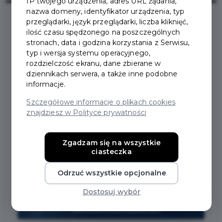
IP twojego urządzenia, adres URL żądania,
nazwa domeny, identyfikator urządzenia, typ
przeglądarki, język przeglądarki, liczba kliknięć,
ilość czasu spędzonego na poszczególnych
2020-10-16
stronach, data i godzina korzystania z Serwisu,
typ i wersja systemu operacyjnego,
PRUSZCZ GDAŃSKI W
rozdzielczość ekranu, dane zbierane w
dziennikach serwera, a także inne podobne
CZERWONEJ STREFIE!
informacje.
Szczegółowe informacje o plikach cookies
znajdziesz w Polityce prywatności
Zgadzam się na wszystkie
ciasteczka
Odrzuć wszystkie opcjonalne
Dostosuj wybór