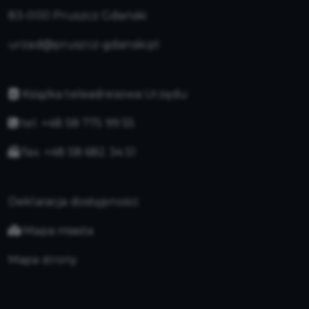
83-000 Pruszcz Gdański
urzad@pruszcz-gdanski.pl
Książka teleadresowa Urzędu
tel. +48 58 775 99 55
fax. +48 58 682 34 51
Deklaracja dostępności
Mapa miasta
Mapa strony