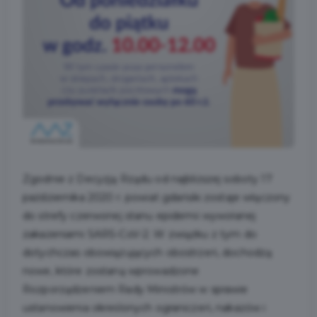
Zgodnie z Decyzją Rządu od najbliższej soboty 17
października 2020 r. powiat gdański zostaje włączony
do strefy czerwonej stanu epidemii wywołanej
zakażeniami SARS-CoV-2. W związku z tym do
dotychczas obowiązujących obostrzeń, dochodzą
nowe, które zostaną wprowadzone
Rozporządzeniem Rady Ministrów w sprawie
ustanowienia określonych ograniczeń, nakazów i