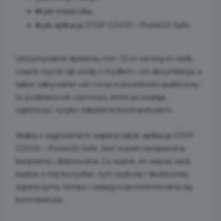
M
jak maseczka,
A
jak aplikacja STOP COVID – ProteGO Safe.
Utrzymywanie dystansu min. 1,5 m od innych osób,
częste mycie rąk wodą z mydłem i ich dezynfekcja, a
także zakrywanie ust i nosa w przestrzeni publicznej -
to podstawowe czynności, które pozwalają
ograniczyć ryzyko zakażenia koronawirusem.
Walkę z zagrożeniem wspiera także aplikacja STOP
COVID – ProteGO Safe. Jest w pełni bezpieczna,
bezpłatna i dobrowolna. Co ważne, im więcej osób
będzie z niej korzystać, tym szybciej i skuteczniej
ograniczymy tempo i zasięg rozprzestrzeniania się
koronawirusa.