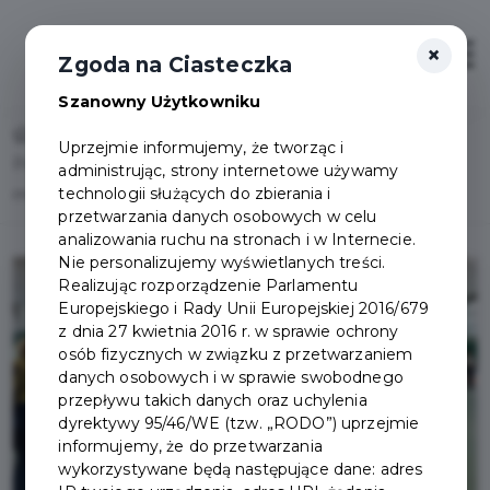
×
Otwór
Zgoda na Ciasteczka
Szanowny Użytkowniku
Home
Lista aktualności
Uprzejmie informujemy, że tworząc i
Poznaliśmy najzdolniejszych uczniów oraz laureatów
administrując, strony internetowe używamy
technologii służących do zbierania i
miejskich konkursów
przetwarzania danych osobowych w celu
analizowania ruchu na stronach i w Internecie.
Nie personalizujemy wyświetlanych treści.
Realizując rozporządzenie Parlamentu
Europejskiego i Rady Unii Europejskiej 2016/679
z dnia 27 kwietnia 2016 r. w sprawie ochrony
osób fizycznych w związku z przetwarzaniem
danych osobowych i w sprawie swobodnego
przepływu takich danych oraz uchylenia
dyrektywy 95/46/WE (tzw. „RODO”) uprzejmie
informujemy, że do przetwarzania
wykorzystywane będą następujące dane: adres