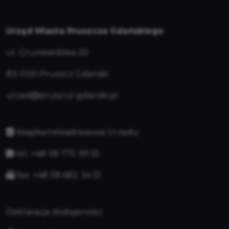
Urząd Miasta Pruszcza Gdańskiego
ul. Grunwaldzka 20
83-000 Pruszcz Gdański
urzad@pruszcz-gdanski.pl
Książka teleadresowa Urzędu
tel. +48 58 775 99 55
fax. +48 58 682 34 51
Deklaracja dostępności