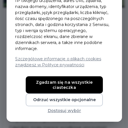
IP twojego urządzenia, adres URL żądania,
nazwa domeny, identyfikator urządzenia, typ
przeglądarki, język przeglądarki, liczba kliknięć,
ilość czasu spędzonego na poszczególnych
stronach, data i godzina korzystania z Serwisu,
2026-06-12
typ i wersja systemu operacyjnego,
rozdzielczość ekranu, dane zbierane w
POZNALIŚMY
dziennikach serwera, a także inne podobne
informacje.
NAJZDOLNIEJSZYCH
Szczegółowe informacje o plikach cookies
znajdziesz w Polityce prywatności
UCZNIÓW ORAZ
LAUREATÓW MIEJSKICH
Zgadzam się na wszystkie
ciasteczka
KONKURSÓW
Odrzuć wszystkie opcjonalne
Dostosuj wybór
Wczoraj, 11 czerwca, w hali sportowo-widowiskowej
Zespołu Szkół Ogólnokształcących nr 1 w Pruszczu
Gdańskim miała miejsce wyjątkowa uroczystość.