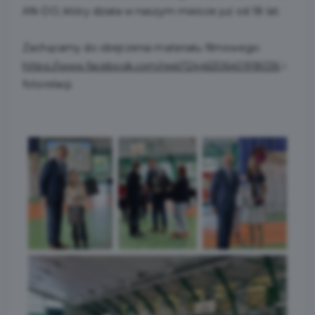
AN-DO, który działa w naszym mieście już od 18 lat.
Zachęcamy do obejrzenia materiału filmowego:
https://www.facebook.com/reel/1244630640918036
i
fotorelacji.