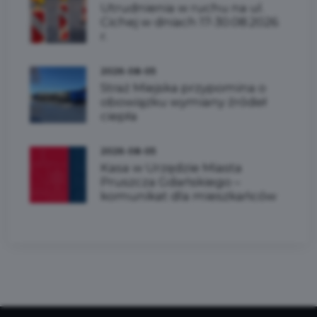
Utrudnienia w ruchu na ul.
Cichej w dniach 17-30.08.2026
r.
2026-08-05
Straż Miejska przypomina o
obowiązku wymiany źródeł
ciepła
2026-08-05
Kasa w Urzędzie Miasta
Pruszcza Gdańskiego –
komunikat dla mieszkańców