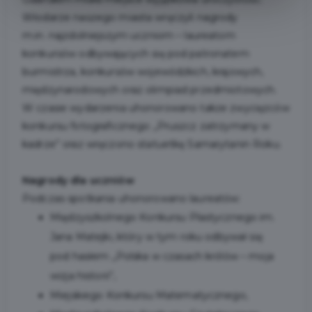
Włodarze naszego miasta wręczyli nagrody
m.in. najzdolniejszym uczniom – laureatom
konkursów odbywających się pod patronatem
burmistrza, konkursów wojewódzkich, krajowych,
międzynarodowych oraz olimpiad przedmiotowych.
W czasie wydarzenia uhonorowano także zwycięzców
konkursu fotograficznego „Pruszcz zatrzymany w
kadrze” oraz wręczono statuetkę Samarytanin Roku.
Nagrody dla uczniów
Podczas spotkania uhonorowano laureatów:
Międzyszkolnego Konkursu Plastycznego im.
Jana Matejki, który w tym roku odbywał się
pod hasłem „Polska w czasach królów – moja
wizja historii”,
Miejskiego Konkursu Matematycznego,