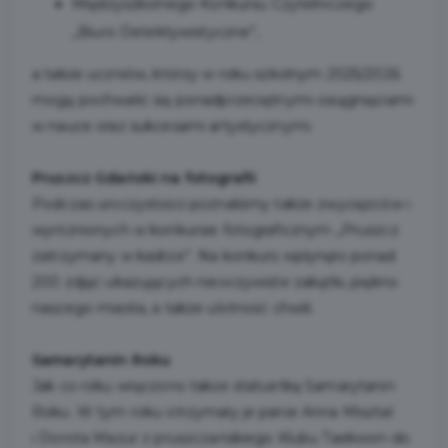
Międzyszkolnego Konkursu Czytelniczego
„Biuro Detektywistyczne”,
a także uczniów, którzy w roku szkolnym 2025/2026
mogą pochwalić się ponadprzeciętnymi osiągnięciami
w nauce oraz sukcesami artystycznymi.
Pruszcz Gdański na fotografii
Podczas uroczystości poznaliśmy także zwycięzców i
wyróżnionych w konkursie fotograficznym „Pruszcz
zatrzymany w kadrze”. Na konkurs wpłynęło ponad
200 zdjęć ukazujących nieoczywiste zakątki, piękno
naszego miasta, a także ulotność chwili.
Samarytanin Roku
Jak co roku wręczono także statuetkę Samarytanin
Roku. W tym roku otrzymały je panie Anna Misztal
i Dorota Mazur z pruszczańskiego Klubu Taekwon-do