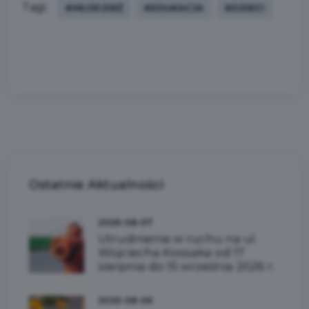
Tagi:
#MŁODZIEŻ
#EDUKACJA
#DZIECI
Ostatnie
Aktualności
2026-08-07
Utrudnienia w ruchu na ul.
Wojciecha Kossaka od 17
sierpnia do 15 września 2026 r.
2026-08-06