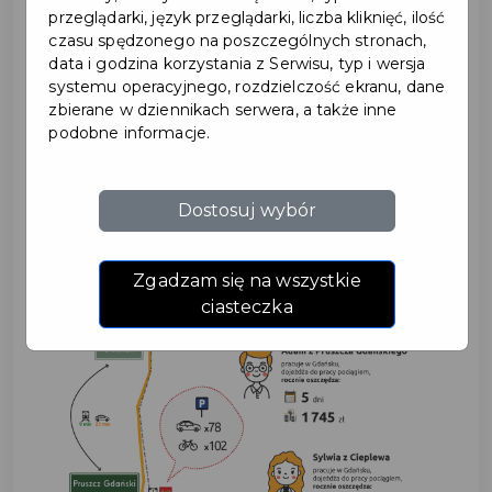
2021-05-16
przeglądarki, język przeglądarki, liczba kliknięć, ilość
czasu spędzonego na poszczególnych stronach,
data i godzina korzystania z Serwisu, typ i wersja
PODRÓŻUJEMY
systemu operacyjnego, rozdzielczość ekranu, dane
zbierane w dziennikach serwera, a także inne
SZYBCIEJ DZIĘKI UNII
podobne informacje.
EUROPEJSKIEJ
Dostosuj wybór
Zgadzam się na wszystkie
ciasteczka