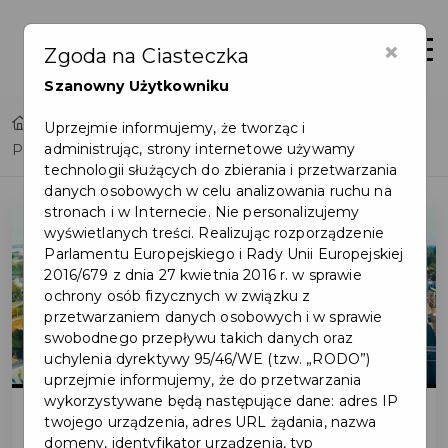
×
Otwór
Zgoda na Ciasteczka
Szanowny Użytkowniku
Home
Lista aktualności
Uprzejmie informujemy, że tworząc i
administrując, strony internetowe używamy
Podróżujemy szybciej dzięki Unii Europejskiej
technologii służących do zbierania i przetwarzania
danych osobowych w celu analizowania ruchu na
stronach i w Internecie. Nie personalizujemy
wyświetlanych treści. Realizując rozporządzenie
Parlamentu Europejskiego i Rady Unii Europejskiej
2016/679 z dnia 27 kwietnia 2016 r. w sprawie
ochrony osób fizycznych w związku z
przetwarzaniem danych osobowych i w sprawie
swobodnego przepływu takich danych oraz
uchylenia dyrektywy 95/46/WE (tzw. „RODO”)
uprzejmie informujemy, że do przetwarzania
wykorzystywane będą następujące dane: adres IP
twojego urządzenia, adres URL żądania, nazwa
domeny, identyfikator urządzenia, typ