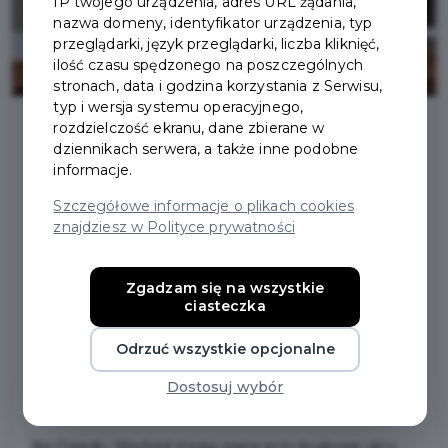
IP twojego urządzenia, adres URL żądania,
nazwa domeny, identyfikator urządzenia, typ
przeglądarki, język przeglądarki, liczba kliknięć,
ilość czasu spędzonego na poszczególnych
stronach, data i godzina korzystania z Serwisu,
typ i wersja systemu operacyjnego,
rozdzielczość ekranu, dane zbierane w
dziennikach serwera, a także inne podobne
2026-04-20
informacje.
Szczegółowe informacje o plikach cookies
PODPISANO UMOWĘ O
znajdziesz w Polityce prywatności
DOFINANSOWANIE NA
Zgadzam się na wszystkie
BUDOWĘ UL.
ciasteczka
JAŚMINOWEJ
Odrzuć wszystkie opcjonalne
Dostosuj wybór
Na Osiedlu Wschód trwają prace przy budowie ulicy