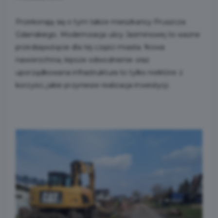
Przekonają się o tym także mieszkańcy Pruszcza
Gdańskiego. Modernizacja ulicy Jaśminowej to ważne
przedsięwzięcie dla tej części miasta. Nowa
nawierzchnia, lepsze odwodnienie oraz
uporządkowana infrastruktura to tylko niektóre z
korzyści, jakie przyniesie realizacja inwestycji.