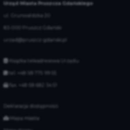
Urząd Miasta Pruszcza Gdańskiego
ul. Grunwaldzka 20
83-000 Pruszcz Gdański
urzad@pruszcz-gdanski.pl
Książka teleadresowa Urzędu
tel. +48 58 775 99 55
fax. +48 58 682 34 51
Deklaracja dostępności
Mapa miasta