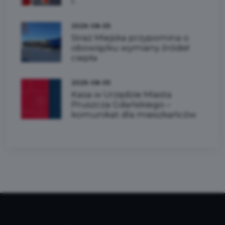
r.
2026-08-05
Straż Miejska przypomina o
obowiązku wymiany źródeł
ciepła
2026-08-05
Kasa w Urzędzie Miasta
Pruszcza Gdańskiego –
komunikat dla mieszkańców