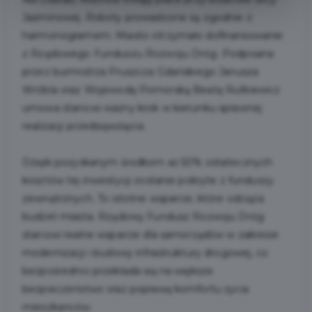
Jaśminowej. Roboty prowadzone są zgodnie z
harmonogramem. Miasto otrzymało dofinansowanie
z Rządowego Funduszu Rozwoju Dróg. Podpisana
przez burmistrza Pruszcza Gdańskiego Janusza
Wróbla oraz Wojewodę Pomorską Beatę Rutkiewicz
umowa stanowi ważny krok w kierunku sprawnej
realizacji przedsięwzięcia.
Dzięki pozyskanym środkom aż 50% ostatecznych
kosztów tej inwestycji zostanie pokryte z funduszy
zewnętrznych. To istotne wsparcie, które odciąża
budżet miasta. Rządowy Fundusz Rozwoju Dróg
stanowi realne wsparcie dla samorządów w zakresie
modernizacji i budowy infrastruktury drogowej, co
bezpośrednio przekłada się na większe
bezpieczeństwo oraz poprawę komfortu życia
mieszkańców.