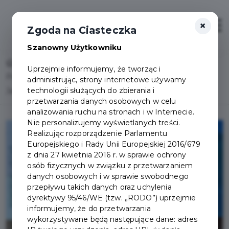
×
Otwór
Zgoda na Ciasteczka
Szanowny Użytkowniku
Home
Lista aktualności
Uprzejmie informujemy, że tworząc i
Podpisano umowę o dofinansowanie na budowę ul.
administrując, strony internetowe używamy
technologii służących do zbierania i
Jaśminowej
przetwarzania danych osobowych w celu
analizowania ruchu na stronach i w Internecie.
Nie personalizujemy wyświetlanych treści.
Realizując rozporządzenie Parlamentu
Europejskiego i Rady Unii Europejskiej 2016/679
z dnia 27 kwietnia 2016 r. w sprawie ochrony
osób fizycznych w związku z przetwarzaniem
danych osobowych i w sprawie swobodnego
przepływu takich danych oraz uchylenia
dyrektywy 95/46/WE (tzw. „RODO”) uprzejmie
informujemy, że do przetwarzania
wykorzystywane będą następujące dane: adres