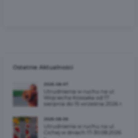
Ostatnie
Aktualności
2026-08-07
Utrudnienia w ruchu na ul.
Wojciecha Kossaka od 17
sierpnia do 15 września 2026 r.
2026-08-06
Utrudnienia w ruchu na ul.
Cichej w dniach 17-30.08.2026