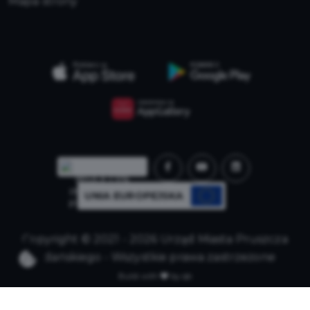
Mapa strony
UNIA EUROPEJSKA
Copyright © 2021 - 2026 Urząd Miasta Pruszcza
Gdańskiego - Wszystkie prawa zastrzeżone
Build with
by qb