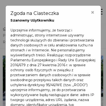
×
Otwór
Zgoda na Ciasteczka
Szanowny Użytkowniku
Home
Lista aktualności
Uprzejmie informujemy, że tworząc i
administrując, strony internetowe używamy
Podpisanie umowy na robotę budowlaną pn.:
technologii służących do zbierania i przetwarzania
Rewitalizacja Placu Wyzwolenia w Pruszczu Gdańskim
danych osobowych w celu analizowania ruchu na
stronach i w Internecie. Nie personalizujemy
wyświetlanych treści. Realizując rozporządzenie
Parlamentu Europejskiego i Rady Unii Europejskiej
2016/679 z dnia 27 kwietnia 2016 r. w sprawie
ochrony osób fizycznych w związku z
przetwarzaniem danych osobowych i w sprawie
swobodnego przepływu takich danych oraz
uchylenia dyrektywy 95/46/WE (tzw. „RODO”)
uprzejmie informujemy, że do przetwarzania
wykorzystywane będą następujące dane: adres IP
twojego urządzenia, adres URL żądania, nazwa
domeny, identyfikator urządzenia, typ