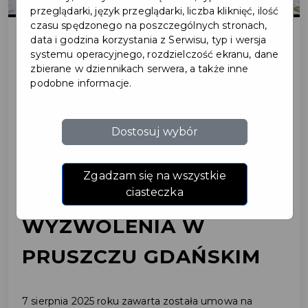
przeglądarki, język przeglądarki, liczba kliknięć, ilość
czasu spędzonego na poszczególnych stronach,
data i godzina korzystania z Serwisu, typ i wersja
systemu operacyjnego, rozdzielczość ekranu, dane
2025-08-11
zbierane w dziennikach serwera, a także inne
podobne informacje.
PODPISANIE UMOWY
NA ROBOTĘ
Dostosuj wybór
BUDOWLANĄ PN.:
Zgadzam się na wszystkie
REWITALIZACJA PLACU
ciasteczka
WYZWOLENIA W
PRUSZCZU GDAŃSKIM
7 sierpnia 2025 roku zawarta została umowa na