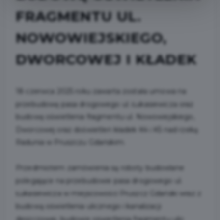
FRAGMENTU UL.
NOWOWIEJSKIEGO,
DWORCOWEJ I KŁADEK
18 czerwca 2025 roku zawarta została umowa na
przebudowę pasa drogowego ul. Łukasiewicza oraz
budowę oświetlenia fragmentu ul. Nowowiejskiego,
Dworcowej oraz doświetleń kładek K4 i K5 nad rzeką
Radunia w Pruszczu Gdańskim.
Przedmiotem zamówienia są roboty budowlane
polegające na przebudowie pasa drogowego ul.
Łukasiewicza w miejscowości Pruszcz Gdański wraz z
budową oświetlenia ulicznego i kanalizacji
deszczowej, budowie oświetlenia fragmentu ulic