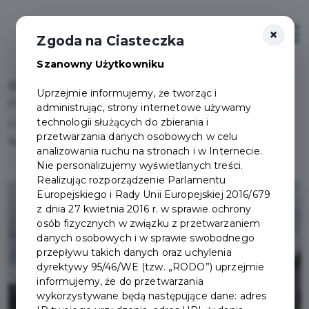
×
Otwór
Zgoda na Ciasteczka
Szanowny Użytkowniku
Home
Lista aktualności
Uprzejmie informujemy, że tworząc i
Podpisanie umowy na przebudowę pasa drogowego ul.
administrując, strony internetowe używamy
technologii służących do zbierania i
Łukasiewicza oraz budowę oświetlenia fragmentu ul.
przetwarzania danych osobowych w celu
Nowowiejskiego, Dworcowej i kładek
analizowania ruchu na stronach i w Internecie.
Nie personalizujemy wyświetlanych treści.
Realizując rozporządzenie Parlamentu
Europejskiego i Rady Unii Europejskiej 2016/679
z dnia 27 kwietnia 2016 r. w sprawie ochrony
osób fizycznych w związku z przetwarzaniem
danych osobowych i w sprawie swobodnego
przepływu takich danych oraz uchylenia
dyrektywy 95/46/WE (tzw. „RODO”) uprzejmie
informujemy, że do przetwarzania
wykorzystywane będą następujące dane: adres