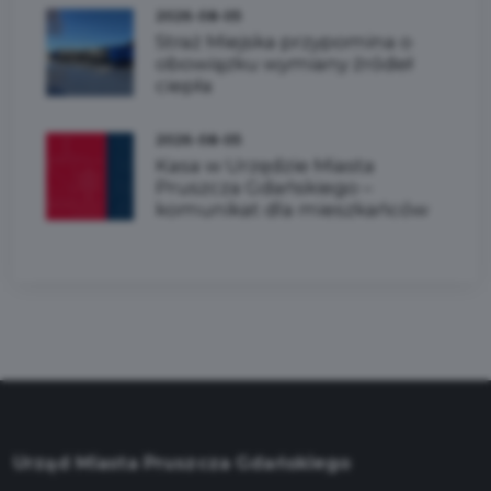
2026-08-05
Straż Miejska przypomina o
obowiązku wymiany źródeł
ciepła
2026-08-05
Kasa w Urzędzie Miasta
Pruszcza Gdańskiego –
komunikat dla mieszkańców
Urząd Miasta Pruszcza Gdańskiego