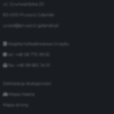
ul. Grunwaldzka 20
83-000 Pruszcz Gdański
urzad@pruszcz-gdanski.pl
Książka teleadresowa Urzędu
tel. +48 58 775 99 55
fax. +48 58 682 34 51
Deklaracja dostępności
Mapa miasta
Mapa strony