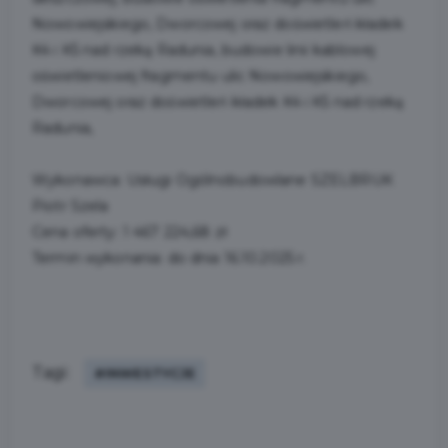
Nowowiejskiego, Dworcowej oraz doświetleń kładek
K4 i K5 nad rzeką Radunia, budowie linii kablowej
oświetleniowej fragmentu ulic Nowowiejskiego,
Dworcowej oraz doświetleń kładek K4 i K5 nad rzeką
Radunia,
Wykonawca: Usługi Ogólnobudowlane SZELBRUK
Piotr Szela
Cena oferty: 1 467 224,68 zł
Termin wykonania: do dnia 16.10.2025 r.
Tagi:
#INWESTYCJE