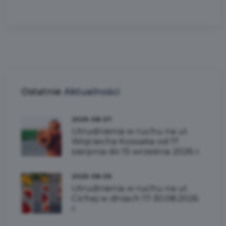
Ostatnie
Aktualności
2026-08-07
Utrudnienia w ruchu na ul.
Wojciecha Kossaka od 17
sierpnia do 15 września 2026 r.
2026-08-06
Utrudnienia w ruchu na ul.
Cichej w dniach 17-30.08.2026
r.