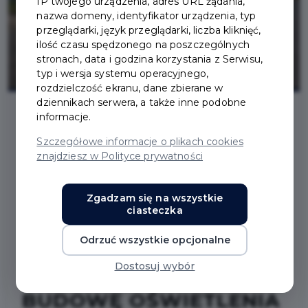
IP twojego urządzenia, adres URL żądania,
nazwa domeny, identyfikator urządzenia, typ
przeglądarki, język przeglądarki, liczba kliknięć,
ilość czasu spędzonego na poszczególnych
stronach, data i godzina korzystania z Serwisu,
typ i wersja systemu operacyjnego,
rozdzielczość ekranu, dane zbierane w
dziennikach serwera, a także inne podobne
informacje.
2025-06-18
Szczegółowe informacje o plikach cookies
znajdziesz w Polityce prywatności
PODPISANIE UMOWY
Zgadzam się na wszystkie
NA PRZEBUDOWĘ PASA
ciasteczka
DROGOWEGO UL.
Odrzuć wszystkie opcjonalne
ŁUKASIEWICZA ORAZ
Dostosuj wybór
BUDOWĘ OŚWIETLENIA