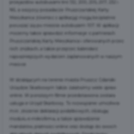
przejazdów autobusami linii 132, 200, 205, 207, 232 i
N5, a wszyscy posiadacze Pruszczańskiej Karty
Mieszkańca (również z aplikacją) mogą bezpłatnie
poruszać się po mieście autobusem 107. W aplikacji
możemy także sprawdzić informacje o partnerach
Pruszczańskiej Karty Mieszkańca i oferowanych przez
nich zniżkach, a także przejrzeć kalendarz
najważniejszych wydarzeń zaplanowanych w naszym
mieście.
W działającym na terenie miasta Pruszcz Gdański
Urzędzie Skarbowym także załatwimy wiele spraw
online. W poniższym filmie przedstawiona została
usługa e-Urząd Skarbowy. To rozwiązanie umożliwia
m.in. złożenie deklaracji podatkowych, obsługę
modułu e-mikrofirma, a także sprawdzenie
mandatów, płatności online oraz dostęp do swoich