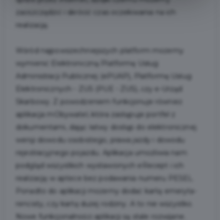
zaoszczędzić i skrócić czas oczekiwania na ich
realizację.
Wśród najpowszechniejszych platform możemy
wymienić Elektroniczną Platformę Usług
Administracji Publicznej (ePUAP), Platformę Usług
Elektronicznych - ZUS (PUE - ZUS), czy e-Urząd
Skarbowy. Z powodzeniem funkcjonuje również
aplikacja mObywatel, która zastępuje portfel z
dokumentami, dając łatwy dostęp do elektronicznej
wersji dowodu osobistego, prawa jazdy i dowodu
rejestracyjnego pojazdu. Aplikacja umożliwia nam
podgląd wszystkich wystawionych eRecept i ich
realizację w aptece bez podawania numeru PESEL.
Ponadto do aplikacji możemy dodać kartę emeryta-
rencisty, czy kartę dużej rodziny. A to nie wszystko.
Nowe funkcjonalności aplikacji są stale rozwijane.