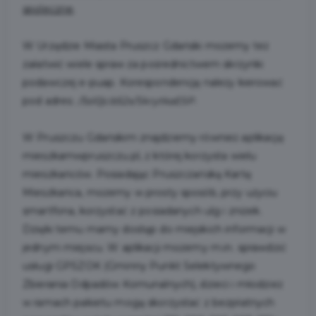
spoleczne
.
W Urzędzie Miasta Pruszcz Gdański możemy też
załatwić wiele spraw za pośrednictwem skrzynki
podawczej e-puap. Korespondencję należy kierować
pod adres:
/5sl0jcb52x/SkrytkaESP
.
W Pruszczu Gdańskim znajdziemy również aplikację
mieszkamwpruszczu.pl, z której korzysta wielu
mieszkańców. Posiadając Pruszczańską Kartę
Mieszkańca, możemy w prosty sposób, przy użyciu
smartfona, korzystać z posiadanych ulg i zniżek.
Dzięki temu mamy dostęp do miejskich informacji w
jednym miejscu. W aplikacji możemy m.in. sprawdzić
usługi GPSZOK (Gminny Punkt Selektywnego
Zbierania Odpadów Komunalnych), dzieci i młodzież
w ramach pakietu mogą skorzystać z bezpłatnych