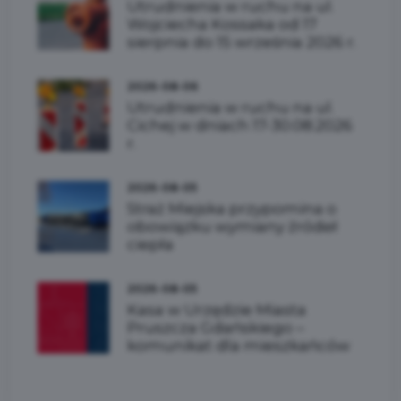
Utrudnienia w ruchu na ul.
Wojciecha Kossaka od 17
sierpnia do 15 września 2026 r.
2026-08-06
Utrudnienia w ruchu na ul.
Cichej w dniach 17-30.08.2026
r.
2026-08-05
Straż Miejska przypomina o
obowiązku wymiany źródeł
ciepła
2026-08-05
Kasa w Urzędzie Miasta
Pruszcza Gdańskiego –
komunikat dla mieszkańców