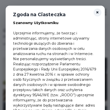
×
Otwór
Zgoda na Ciasteczka
Szanowny Użytkowniku
Home
Lista aktualności
Uprzejmie informujemy, że tworząc i
Platformy usług elektronicznych, czyli co załatwisz w
administrując, strony internetowe używamy
technologii służących do zbierania i
urzędzie bez wychodzenia z domu
przetwarzania danych osobowych w celu
analizowania ruchu na stronach i w Internecie.
Nie personalizujemy wyświetlanych treści.
Realizując rozporządzenie Parlamentu
Europejskiego i Rady Unii Europejskiej 2016/679
z dnia 27 kwietnia 2016 r. w sprawie ochrony
osób fizycznych w związku z przetwarzaniem
danych osobowych i w sprawie swobodnego
przepływu takich danych oraz uchylenia
dyrektywy 95/46/WE (tzw. „RODO”) uprzejmie
informujemy, że do przetwarzania
wykorzystywane będą następujące dane: adres