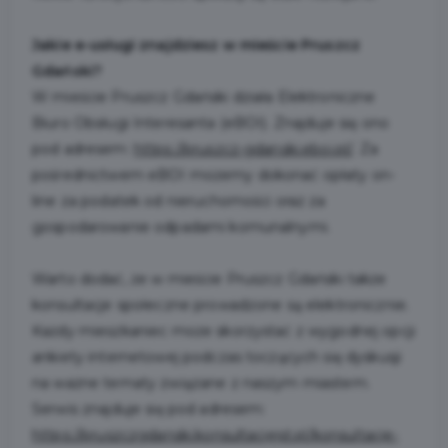
Jakie e-usługi znajdziesz w mieście Pruszcz
Gdański?
W mieście Pruszcz Gdański działa Elektroniczne
Biuro Obsługi Interesanta (eBOI). Znajduje się ono
pod adresem:
https://pruszcz-gdanski.eboi.pl/
. Za
pośrednictwem eBOI możemy dokonać opłaty on-
line za podatek od nieruchomości oraz za
gospodarowanie odpadami komunalnymi.
Warto dodać, że w mieście Pruszcz Gdański także
konsultacje społeczne prowadzone są elektronicznie.
Każdy mieszkaniec może skorzystać z wygodnej opcji
ankiety internetowej podczas toczących się dyskusji
na ważne tematy związane z naszym miastem.
Serwis znajduje się pod adresem:
https://pruszczgdanski.konsultacjejst.pl/konsultacje-