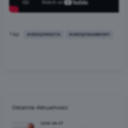
Tagi:
#URZĄDMIASTA
#URZĄDSKARBOWY
Ostatnie
Aktualności
2026-08-07