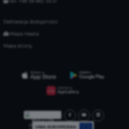
fax. +48 58 682 34 51
Deklaracja dostępności
Mapa miasta
Mapa strony
UNIA EUROPEJSKA