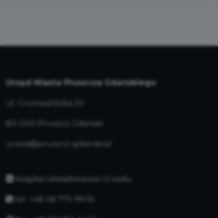
Urząd Miasta Pruszcza Gdańskiego
ul. Grunwaldzka 20
83-000 Pruszcz Gdański
urzad@pruszcz-gdanski.pl
Książka teleadresowa Urzędu
tel. +48 58 775 99 55