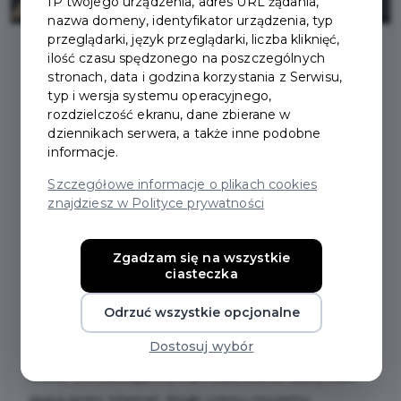
IP twojego urządzenia, adres URL żądania,
nazwa domeny, identyfikator urządzenia, typ
przeglądarki, język przeglądarki, liczba kliknięć,
ilość czasu spędzonego na poszczególnych
stronach, data i godzina korzystania z Serwisu,
2023-05-12
typ i wersja systemu operacyjnego,
rozdzielczość ekranu, dane zbierane w
PLATFORMY USŁUG
dziennikach serwera, a także inne podobne
informacje.
ELEKTRONICZNYCH,
Szczegółowe informacje o plikach cookies
znajdziesz w Polityce prywatności
CZYLI CO ZAŁATWISZ W
URZĘDZIE BEZ
Zgadzam się na wszystkie
ciasteczka
WYCHODZENIA Z DOMU
Odrzuć wszystkie opcjonalne
Dostosuj wybór
Z roku na rok wiele instytucji rozwija swoje usługi
online. Umożliwiają one nam załatwienie dużej ilości
spraw przez internet, dzięki czemu możemy