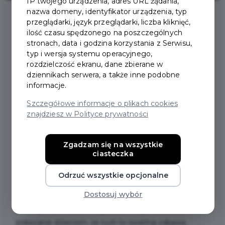
IP twojego urządzenia, adres URL żądania,
nazwa domeny, identyfikator urządzenia, typ
przeglądarki, język przeglądarki, liczba kliknięć,
2025-06-23
ilość czasu spędzonego na poszczególnych
stronach, data i godzina korzystania z Serwisu,
typ i wersja systemu operacyjnego,
OLIMPIADA SPORTOWA
rozdzielczość ekranu, dane zbierane w
dziennikach serwera, a także inne podobne
DLA NAJMŁODSZYCH
informacje.
Szczegółowe informacje o plikach cookies
znajdziesz w Polityce prywatności
W Pruszczu Gdańskim sportowe zmagania
przedszkolaków to już tradycja. W ubiegłym tygodniu,
18 czerwca 2025 r., w Zespole Szkół
Zgadzam się na wszystkie
ciasteczka
Ogólnokształcących nr 1 odbyła się kolejna edycja
Olimpiady Sportowej Przedszkolaka "W zdrowym
Odrzuć wszystkie opcjonalne
ciele zdrowy duch" – tym razem skierowana do
Dostosuj wybór
najmłodszych dzieci. Celem wydarzenia jest
propagowanie aktywnego, zdrowego stylu życia oraz
pokazanie dzieciom, że ruch to świetna zabawa.