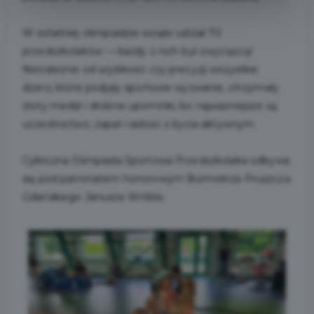
W ostatniej olimpiadzie wzięło udział 70
przedszkolaków – i każdy z nich był zwycięzcą!
Niezależnie od szybkości czy precyzji wszystkie
dzieci, które podjęły sportowe wyzwanie, otrzymały
złoty medal i drobne upominki, bo najważniejsze są
uczestnictwo, zapał i radość z bycia aktywnym.
Cykliczna Olimpiada Sportowa Przedszkolaka odbywa
się pod patronatem honorowym Burmistrza Pruszcza
Gdańskiego Janusza Wróbla.