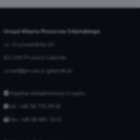
Urząd Miasta Pruszcza Gdańskiego
ul. Grunwaldzka 20
83-000 Pruszcz Gdański
urzad@pruszcz-gdanski.pl
Książka teleadresowa Urzędu
tel. +48 58 775 99 55
fax. +48 58 682 34 51