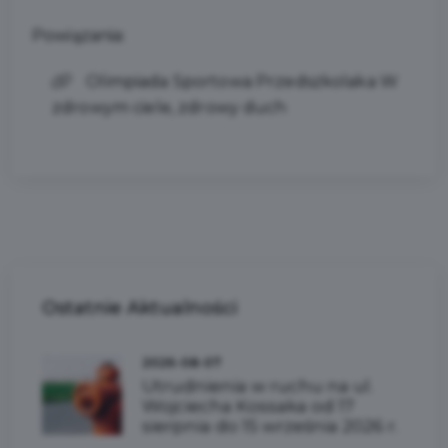
Powiązania:
Olimpiada Sportowa Przedszkolaka W
zdrowym ciele, zdrowy duch
Ostatnie
Aktualności
2026-08-07
Utrudnienia w ruchu na ul.
Wojciecha Kossaka od 17
sierpnia do 15 września 2026 r.