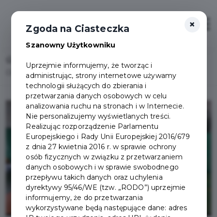
×
Otwór
Zgoda na Ciasteczka
Szanowny Użytkowniku
Home
Lista aktualności
Uprzejmie informujemy, że tworząc i
Olimpiada sportowa dla najmłodszych
administrując, strony internetowe używamy
technologii służących do zbierania i
przetwarzania danych osobowych w celu
analizowania ruchu na stronach i w Internecie.
Nie personalizujemy wyświetlanych treści.
Realizując rozporządzenie Parlamentu
Europejskiego i Rady Unii Europejskiej 2016/679
z dnia 27 kwietnia 2016 r. w sprawie ochrony
osób fizycznych w związku z przetwarzaniem
danych osobowych i w sprawie swobodnego
przepływu takich danych oraz uchylenia
dyrektywy 95/46/WE (tzw. „RODO”) uprzejmie
informujemy, że do przetwarzania
wykorzystywane będą następujące dane: adres