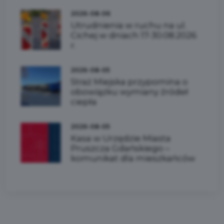
2026-08-06
Utrudnienia w ruchu na ul.
Cichej w dniach 17-30.08.2026
r.
2026-08-05
Straż Miejska przypomina o
obowiązku wymiany źródeł
ciepła
2026-08-05
Kasa w Urzędzie Miasta
Pruszcza Gdańskiego –
komunikat dla mieszkańców