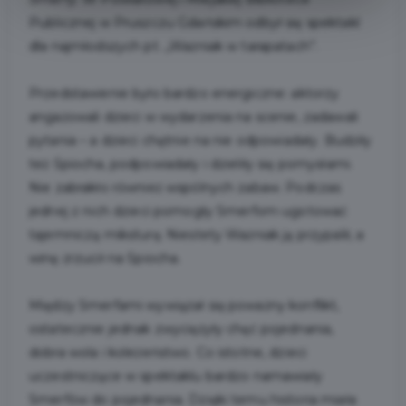
Publicznej w Pruszczu Gdańskim odbył się spektakl
dla najmłodszych pt. „Ważniak w
tarapatach”.
Przedstawienie było bardzo energiczne: aktorzy
angażowali dzieci w wydarzenia na scenie, zadawali
pytania – a dzieci chętnie na nie odpowiadały. Budziły
też Śpiocha, podpowiadały i dzieliły się pomysłami.
Nie zabrakło również wspólnych zabaw. Podczas
jednej z nich dzieci pomogły Smerfom ugotować
tajemniczą miksturę. Niestety Ważniak ją przypalił, a
winę zrzucił na Śpiocha.
Między Smerfami wywiązał się poważny konflikt,
ostatecznie jednak zwyciężyły chęć pojednania,
dobra
wola i koleżeństwo. Co istotne, dzieci
uczestniczące w spektaklu bardzo namawiały
Smerfów do
pojednania. Dzięki temu historia miała