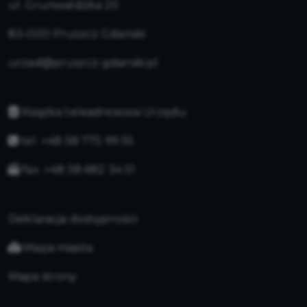
ul. Grunwaldzka 20
83-000 Pruszcz Gdański
urzad@pruszcz-gdanski.pl
Książka teleadresowa Urzędu
tel. +48 58 775 99 55
fax. +48 58 682 34 51
Deklaracja dostępności
Mapa miasta
Mapa strony