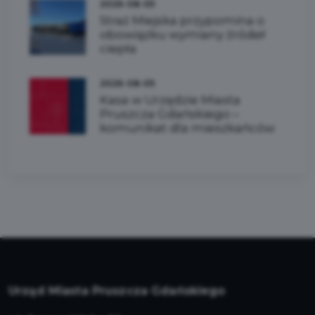
2026-08-05
Straż Miejska przypomina o
obowiązku wymiany źródeł
ciepła
2026-08-05
Kasa w Urzędzie Miasta
Pruszcza Gdańskiego –
komunikat dla mieszkańców
Urząd Miasta Pruszcza Gdańskiego