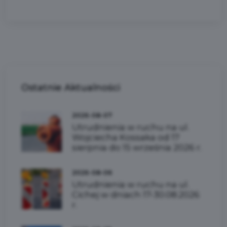
Ostatnie
Aktualności
2026-08-07
Utrudnienia w ruchu na ul.
Wojciecha Kossaka od 17
sierpnia do 15 września 2026 r.
2026-08-06
Utrudnienia w ruchu na ul.
Cichej w dniach 17-30.08.2026
r.