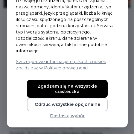
IP twojego urządzenia, adres URL żądania,
nazwa domeny, identyfikator urządzenia, typ
przeglądarki, język przeglądarki, liczba kliknięć,
ilość czasu spędzonego na poszczególnych
stronach, data i godzina korzystania z Serwisu,
2025-07-11
typ i wersja systemu operacyjnego,
rozdzielczość ekranu, dane zbierane w
NIEZWYKLI GOŚCIE W
dziennikach serwera, a także inne podobne
informacje.
POWIATOWEJ I
Szczegółowe informacje o plikach cookies
znajdziesz w Polityce prywatności
MIEJSKIEJ BIBLIOTECE
PUBLICZNEJ W
Zgadzam się na wszystkie
ciasteczka
PRUSZCZU GDAŃSKIM
Odrzuć wszystkie opcjonalne
Dostosuj wybór
W miniony wtorek, 8 lipca 2025 roku, za sprawą teatru
Blaszany Bębenek do naszego miasta zawitały…
Smerfy. W Powiatowej i Miejskiej Bibliotece