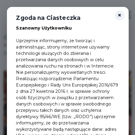
×
Otwór
Zgoda na Ciasteczka
Szanowny Użytkowniku
Home
Lista aktualności
Uprzejmie informujemy, że tworząc i
Niezwykli goście w Powiatowej i Miejskiej Bibliotece
administrując, strony internetowe używamy
technologii służących do zbierania i
Publicznej w Pruszczu Gdańskim
przetwarzania danych osobowych w celu
analizowania ruchu na stronach i w Internecie.
Nie personalizujemy wyświetlanych treści.
Realizując rozporządzenie Parlamentu
Europejskiego i Rady Unii Europejskiej 2016/679
z dnia 27 kwietnia 2016 r. w sprawie ochrony
osób fizycznych w związku z przetwarzaniem
danych osobowych i w sprawie swobodnego
przepływu takich danych oraz uchylenia
dyrektywy 95/46/WE (tzw. „RODO”) uprzejmie
informujemy, że do przetwarzania
wykorzystywane będą następujące dane: adres