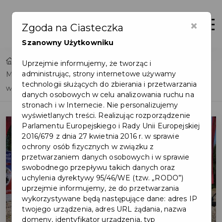
×
Otwór
Zgoda na Ciasteczka
Szanowny Użytkowniku
Home
Uprzejmie informujemy, że tworząc i
administrując, strony internetowe używamy
Mieszkasz w Pruszczu Gdańskim? Rozlicz tu podatek i
technologii służących do zbierania i przetwarzania
weź udział w Loterii PIT!
danych osobowych w celu analizowania ruchu na
stronach i w Internecie. Nie personalizujemy
wyświetlanych treści. Realizując rozporządzenie
Parlamentu Europejskiego i Rady Unii Europejskiej
2016/679 z dnia 27 kwietnia 2016 r. w sprawie
ochrony osób fizycznych w związku z
przetwarzaniem danych osobowych i w sprawie
swobodnego przepływu takich danych oraz
uchylenia dyrektywy 95/46/WE (tzw. „RODO”)
uprzejmie informujemy, że do przetwarzania
wykorzystywane będą następujące dane: adres IP
twojego urządzenia, adres URL żądania, nazwa
domeny, identyfikator urządzenia, typ