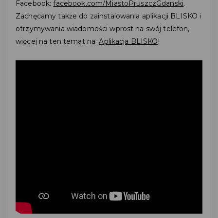
Facebook:
facebook.com/MiastoPruszczGdanski
.
Zachęcamy także do zainstalowania aplikacji BLISKO i
otrzymywania wiadomości wprost na swój telefon,
więcej na ten temat na:
Aplikacja BLISKO
!