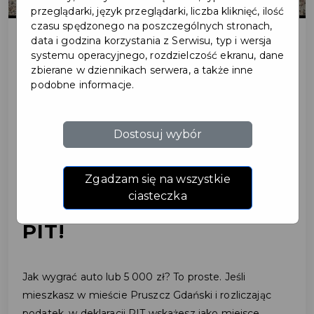
przeglądarki, język przeglądarki, liczba kliknięć, ilość
czasu spędzonego na poszczególnych stronach,
data i godzina korzystania z Serwisu, typ i wersja
systemu operacyjnego, rozdzielczość ekranu, dane
2022-03-16
zbierane w dziennikach serwera, a także inne
podobne informacje.
MIESZKASZ W
PRUSZCZU GDAŃSKIM?
Dostosuj wybór
ROZLICZ TU PODATEK I
Zgadzam się na wszystkie
WEŹ UDZIAŁ W LOTERII
ciasteczka
PIT!
Jak wygrać auto lub 5 000 zł? To proste. Jeśli
mieszkasz w mieście Pruszcz Gdański i rozliczając
podatek, w deklaracji PIT wskażesz jako miejsce