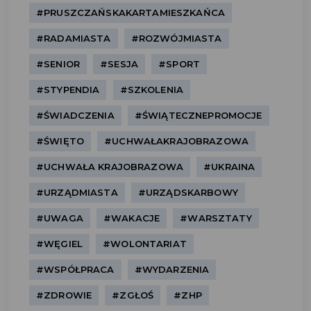
#PRUSZCZAŃSKAKARTAMIESZKAŃCA
#RADAMIASTA
#ROZWÓJMIASTA
#SENIOR
#SESJA
#SPORT
#STYPENDIA
#SZKOLENIA
#ŚWIADCZENIA
#ŚWIĄTECZNEPROMOCJE
#ŚWIĘTO
#UCHWAŁAKRAJOBRAZOWA
#UCHWAŁA KRAJOBRAZOWA
#UKRAINA
#URZĄDMIASTA
#URZĄDSKARBOWY
#UWAGA
#WAKACJE
#WARSZTATY
#WĘGIEL
#WOLONTARIAT
#WSPÓŁPRACA
#WYDARZENIA
#ZDROWIE
#ZGŁOŚ
#ZHP