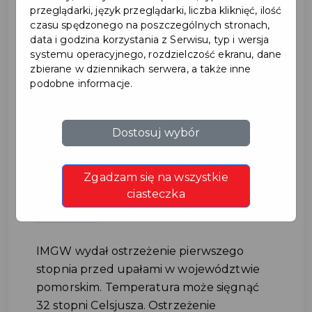
przeglądarki, język przeglądarki, liczba kliknięć, ilość
czasu spędzonego na poszczególnych stronach,
data i godzina korzystania z Serwisu, typ i wersja
systemu operacyjnego, rozdzielczość ekranu, dane
zbierane w dziennikach serwera, a także inne
podobne informacje.
Instytut Meteorologii
Dostosuj wybór
i Gospodarki Wodnej
Zgadzam się na wszystkie
ostrzega przed upałami
ciasteczka
#UWAGA
IMGW wydał ostrzeżenie pierwszego
stopnia przed upałami w województwie
pomorskim. Temperatura może sięgnąć
32 stopni Celsjusza. Ostrzeżenie