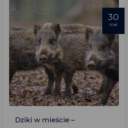
30
mar
Dziki w mieście –