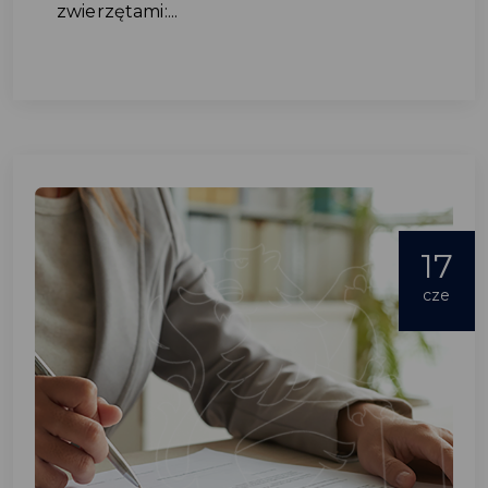
zwierzętami:...
17
cze