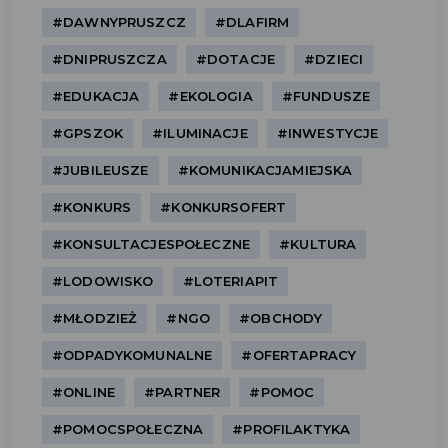
#DAWNYPRUSZCZ
#DLAFIRM
#DNIPRUSZCZA
#DOTACJE
#DZIECI
#EDUKACJA
#EKOLOGIA
#FUNDUSZE
#GPSZOK
#ILUMINACJE
#INWESTYCJE
#JUBILEUSZE
#KOMUNIKACJAMIEJSKA
#KONKURS
#KONKURSOFERT
#KONSULTACJESPOŁECZNE
#KULTURA
#LODOWISKO
#LOTERIAPIT
#MŁODZIEŻ
#NGO
#OBCHODY
#ODPADYKOMUNALNE
#OFERTAPRACY
#ONLINE
#PARTNER
#POMOC
#POMOCSPOŁECZNA
#PROFILAKTYKA