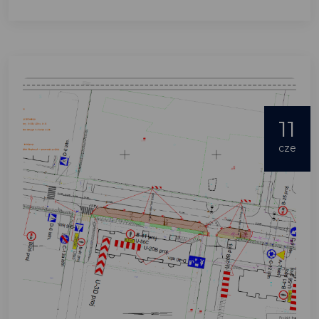
11
cze