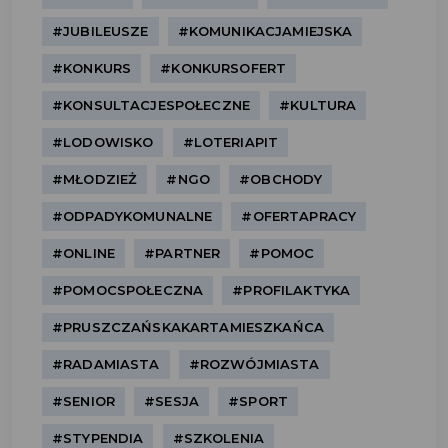
#JUBILEUSZE
#KOMUNIKACJAMIEJSKA
#KONKURS
#KONKURSOFERT
#KONSULTACJESPOŁECZNE
#KULTURA
#LODOWISKO
#LOTERIAPIT
#MŁODZIEŻ
#NGO
#OBCHODY
#ODPADYKOMUNALNE
#OFERTAPRACY
#ONLINE
#PARTNER
#POMOC
#POMOCSPOŁECZNA
#PROFILAKTYKA
#PRUSZCZAŃSKAKARTAMIESZKAŃCA
#RADAMIASTA
#ROZWÓJMIASTA
#SENIOR
#SESJA
#SPORT
#STYPENDIA
#SZKOLENIA