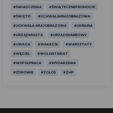
#ŚWIADCZENIA
#ŚWIĄTECZNEPROMOCJE
#ŚWIĘTO
#UCHWAŁAKRAJOBRAZOWA
#UCHWAŁA KRAJOBRAZOWA
#UKRAINA
#URZĄDMIASTA
#URZĄDSKARBOWY
#UWAGA
#WAKACJE
#WARSZTATY
#WĘGIEL
#WOLONTARIAT
#WSPÓŁPRACA
#WYDARZENIA
#ZDROWIE
#ZGŁOŚ
#ZHP