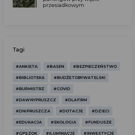
przesiadkowym
Tagi
#ANKIETA
#BASEN
#BEZPIECZEŃSTWO
#BIBLIOTEKA
#BUDŻETOBYWATELSKI
#BURMISTRZ
#COVID
#DAWNYPRUSZCZ
#DLAFIRM
#DNIPRUSZCZA
#DOTACJE
#DZIECI
#EDUKACJA
#EKOLOGIA
#FUNDUSZE
#GPSZOK
#ILUMINACJE
#INWESTYCJE