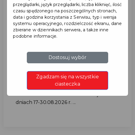
przeglądarki, język przeglądarki, liczba kliknięć, ilość
czasu spędzonego na poszczególnych stronach,
data i godzina korzystania z Serwisu, typ i wersja
systemu operacyjnego, rozdzielczość ekranu, dane
zbierane w dziennikach serwera, a także inne
podobne informacje.
Utrudnienia w ruchu na ul.
Dostosuj wybór
Cichej w dniach 17-
Zgadzam się na wszystkie
30.08.2026 r.
ciasteczka
Utrudnienia w ruchu na ul. Cichej w
dniach 17-30.08.2026 r. ...