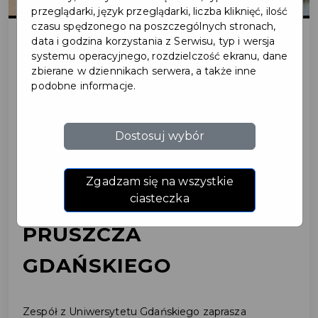
przeglądarki, język przeglądarki, liczba kliknięć, ilość
czasu spędzonego na poszczególnych stronach,
data i godzina korzystania z Serwisu, typ i wersja
systemu operacyjnego, rozdzielczość ekranu, dane
2026-07-08
zbierane w dziennikach serwera, a także inne
podobne informacje.
MAŁE MIASTA WOBEC
WYZWAŃ PRZYSZŁOŚCI
Dostosuj wybór
- ANKIETA DLA
Zgadzam się na wszystkie
MIESZKAŃCÓW
ciasteczka
PRUSZCZA
GDAŃSKIEGO
Zespół z Uniwersytetu Gdańskiego zaprasza