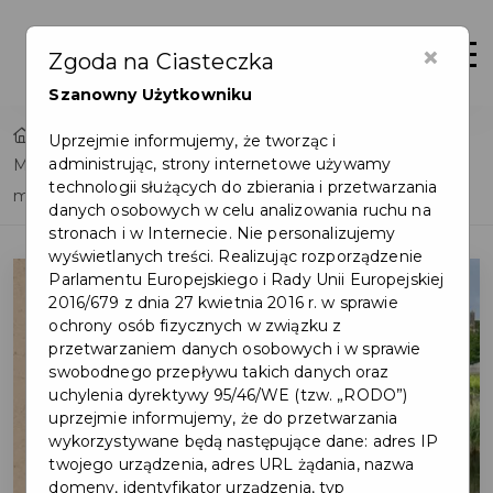
×
Otwór
Zgoda na Ciasteczka
Szanowny Użytkowniku
Home
Lista aktualności
Uprzejmie informujemy, że tworząc i
administrując, strony internetowe używamy
Małe miasta wobec wyzwań przyszłości - ankieta dla
technologii służących do zbierania i przetwarzania
mieszkańców Pruszcza Gdańskiego
danych osobowych w celu analizowania ruchu na
stronach i w Internecie. Nie personalizujemy
wyświetlanych treści. Realizując rozporządzenie
Parlamentu Europejskiego i Rady Unii Europejskiej
2016/679 z dnia 27 kwietnia 2016 r. w sprawie
ochrony osób fizycznych w związku z
przetwarzaniem danych osobowych i w sprawie
swobodnego przepływu takich danych oraz
uchylenia dyrektywy 95/46/WE (tzw. „RODO”)
uprzejmie informujemy, że do przetwarzania
wykorzystywane będą następujące dane: adres IP
twojego urządzenia, adres URL żądania, nazwa
domeny, identyfikator urządzenia, typ