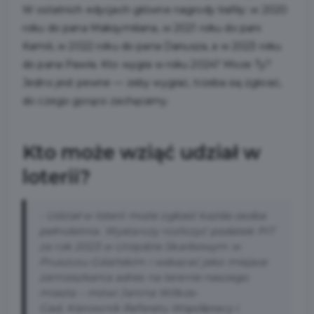
W ostatnich edycjach główne nagrody trafiły: w 2020
roku do pana Maksymiliana, w 2021 roku do pani
Kamili, w 2022 roku do pana Dariusza, a w 2023 roku
do pana Pawła. Kto wygra w roku 2024? Może Ty?
Jedno jest pewne — żeby wygrać, trzeba się zgłosić,
do czego gorąco zachęcamy.
Kto może wziąć udział w
loterii?
-
Udział w loterii może zgłosić każda osoba
pełnoletnia. Wystarczy rozliczyć podatek PIT
za rok 2023 w Urzędzie Skarbowym w
Pruszczu Gdańskim i wskazać jako miejsce
zamieszkania adres na terenie naszego
miasta
– mówi Janina Wilkos-
Gad, Kierownik Referatu Współpracy i