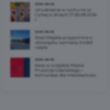
2026-08-06
Utrudnienia w ruchu na ul.
Cichej w dniach 17-30.08.2026
r.
2026-08-05
Straż Miejska przypomina o
obowiązku wymiany źródeł
ciepła
2026-08-05
Kasa w Urzędzie Miasta
Pruszcza Gdańskiego –
komunikat dla mieszkańców