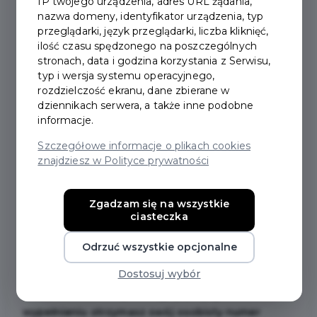
IP twojego urządzenia, adres URL żądania,
nazwa domeny, identyfikator urządzenia, typ
2024-03-01
przeglądarki, język przeglądarki, liczba kliknięć,
ilość czasu spędzonego na poszczególnych
stronach, data i godzina korzystania z Serwisu,
LOTERIA PIT CZAS
typ i wersja systemu operacyjnego,
rozdzielczość ekranu, dane zbierane w
START!
dziennikach serwera, a także inne podobne
informacje.
Szczegółowe informacje o plikach cookies
Startujemy z miejską akcją "Rozlicz PIT w Pruszcz
znajdziesz w Polityce prywatności
Gdańskim"! Rozliczając podatek PIT jako
mieszkaniec Pruszcza Gdańskiego, możesz
wygrać hybrydowe auto lub 5 000 zł. Wystarczy, że
Zgadzam się na wszystkie
ciasteczka
w deklaracji PIT wskażesz jako miejsce
zamieszkania adres z terenu naszego miasta i
Odrzuć wszystkie opcjonalne
możesz zgłosić swój udział w akcji! Od 1 marca
Dostosuj wybór
2024 r. na stronie
www.pitwpruszczu.pl
znajdziesz
krótki formularz rejestracyjny, po jego
wypełnieniu otrzymasz swój osobisty numer