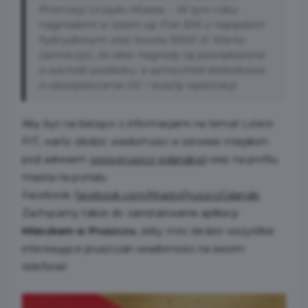
Promocji Urzędu Miasta. -
W tym roku
nagrodami w loterii są: Fiat 500 z napędem
hybrydowym oraz kwota 5000 zł. Warto
zaznaczyć, że obie nagrody są powiększone
o wartość podatku, a samochód dodatkowo
o ubezpieczenie OC i koszty rejestracji.
Aby być na bieżąco z informacjami na temat Loterii
PIT, warto śledzić wiadomości w serwisie miejskim
pod adresem
www.pruszcz-gdanski.pl
oraz na profilu
miasta na portalu
Facebook:
facebook.com/MiastoPruszczGdanski
.
Zachęcamy także do zainstalowania aplikacji
Mieszkam w Pruszczu
, żeby móc śledzić wszystkie
interesujące pruszczan wiadomości na swoim
telefonie!