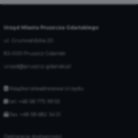
Urząd Miasta Pruszcza Gdańskiego
ul. Grunwaldzka 20
83-000 Pruszcz Gdański
urzad@pruszcz-gdanski.pl
Książka teleadresowa Urzędu
tel. +48 58 775 99 55
fax. +48 58 682 34 51
Deklaracja dostępności