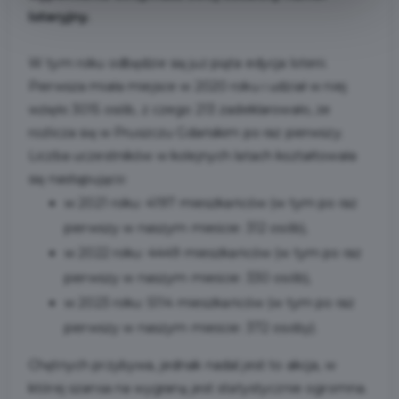
loteryjny.
W tym roku odbędzie się już piąta edycja loterii.
Pierwsza miała miejsce w 2020 roku i udział w niej
wzięło 3015 osób, z czego 213 zadeklarowało, że
rozlicza się w Pruszczu Gdańskim po raz pierwszy.
Liczba uczestników w kolejnych latach kształtowała
się następująco:
w 2021 roku: 4197 mieszkańców (w tym po raz
pierwszy w naszym mieście: 312 osób),
w 2022 roku: 4449 mieszkańców (w tym po raz
pierwszy w naszym mieście: 330 osób),
w 2023 roku: 5114 mieszkańców (w tym po raz
pierwszy w naszym mieście: 372 osoby).
Chętnych przybywa, jednak nadal jest to akcja, w
której szansa na wygraną jest statystycznie ogromna.