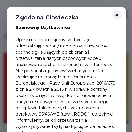
×
Otwór
Zgoda na Ciasteczka
Szanowny Użytkowniku
Home
Lista aktualności
Loteria PIT czas start!
Uprzejmie informujemy, że tworząc i
administrując, strony internetowe używamy
technologii służących do zbierania i
przetwarzania danych osobowych w celu
analizowania ruchu na stronach i w Internecie.
Nie personalizujemy wyświetlanych treści.
Realizując rozporządzenie Parlamentu
Europejskiego i Rady Unii Europejskiej 2016/679
z dnia 27 kwietnia 2016 r. w sprawie ochrony
osób fizycznych w związku z przetwarzaniem
danych osobowych i w sprawie swobodnego
przepływu takich danych oraz uchylenia
dyrektywy 95/46/WE (tzw. „RODO”) uprzejmie
informujemy, że do przetwarzania
wykorzystywane będą następujące dane: adres