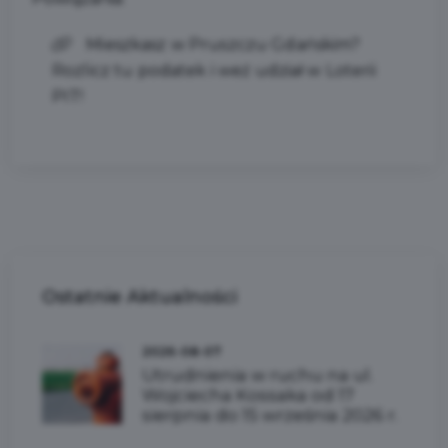
Mieszkasz w Pruszczu Gdańskim?
Rozlicz tu podatek i weź udział w Loterii
PIT!
Ostatnie
Aktualności
2026-08-07
Utrudnienia w ruchu na ul.
Wojciecha Kossaka od 17
sierpnia do 15 września 2026 r.