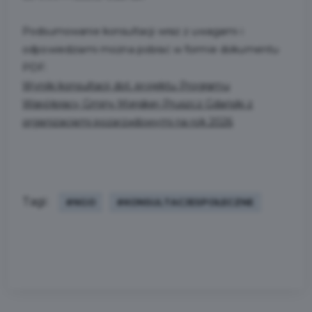
Podsumowanie konsultacji wraz z uwagami i
odpowiedziami można pobrać w formie dokumentu
PDF:
Wyniki konsultacji dot. projektu Programu
Współpracy Gminy Miejskiej Pruszcz Gdański z
organizacjami pozarządowymi na rok 2026
Tagi:
#NGO
#KONSULTACJESPOŁECZNE