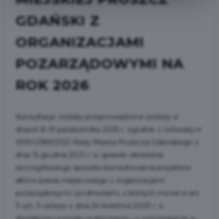
GDAŃSKI Z
ORGANIZACJAMI
POZARZĄDOWYMI NA
ROK 2026
Konsultacje zostały przeprowadzone zostały w
dniach 8-19 października 2025 r. zgodnie z Uchwałą nr
XXXVI/389/2021 Rady Miasta Pruszcza Gdańskiego z
dnia 15 grudnia 2021 r. w sprawie określania
szczegółowego sposobu konsultowania projektów
aktów prawa miejscowego z organizacjami
pozarządowymi i podmiotami, o których mowa w art.
3 ust. 3 ustawy z dnia 24 kwietnia 2003 r. o
działalności pożytku publicznego i o wolontariacie w