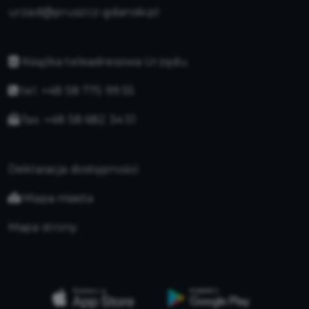
urzad@pruszcz-gdanski.pl
Książka teleadresowa Urzędu
tel. +48 58 775 99 55
fax. +48 58 682 34 51
Deklaracja dostępności
Mapa miasta
Mapa strony