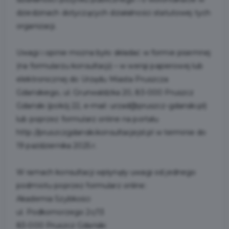
dziedzinach dotyczących działalności statutowej tych
organizacji.
Uwagi i opinie można było składać w formie pisemnej
(na formularzu konsultacji) – w wersji papierowej lub
elektronicznej do Urzędu Miasta Pruszcza
Gdańskiego, ul. Grunwaldzka 20, 83-000 Pruszcz
Gdański (pokój 22, e-mail: urzad@pruszcz-gdanski.pl)
lub poprzez formularz online na portalu
http://pruszczgdanski.konsultacjejst.pl w terminie do
19 października 2025 r.
W ramach konsultacji wpłynęły uwagi od jednego
podmiotu poprzez formularz online:
Akademia Szybkości
ul. Podkomorzego 2c/13
83-000 Pruszcz Gdański