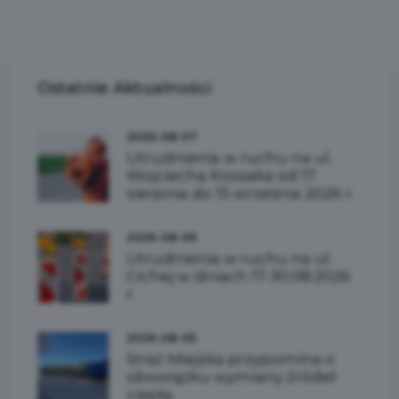
Ostatnie
Aktualności
2026-08-07
Utrudnienia w ruchu na ul.
Wojciecha Kossaka od 17
sierpnia do 15 września 2026 r.
2026-08-06
Utrudnienia w ruchu na ul.
Cichej w dniach 17-30.08.2026
r.
2026-08-05
Straż Miejska przypomina o
obowiązku wymiany źródeł
ciepła