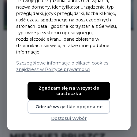
IP twojego urządzenia, adres URL żądania,
nazwa domeny, identyfikator urządzenia, typ
przeglądarki, język przeglądarki, liczba kliknięć,
ilość czasu spędzonego na poszczególnych
stronach, data i godzina korzystania z Serwisu,
typ i wersja systemu operacyjnego,
rozdzielczość ekranu, dane zbierane w
dziennikach serwera, a także inne podobne
2025-10-24
informacje.
Szczegółowe informacje o plikach cookies
INFORMACJA O
znajdziesz w Polityce prywatności
PRZEBIEGU I WYNIKACH
Zgadzam się na wszystkie
ciasteczka
KONSULTACJI
Odrzuć wszystkie opcjonalne
PROJEKTU PROGRAMU
Dostosuj wybór
WSPÓŁPRACY GMINY
MIEJSKIEJ PRUSZCZ