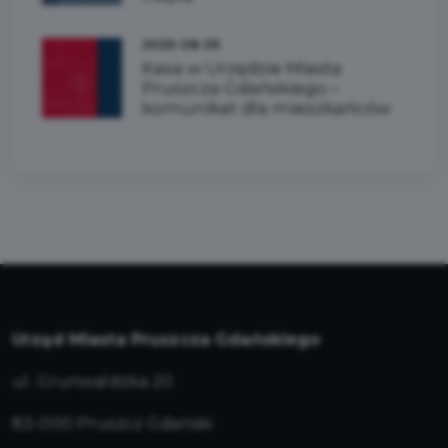
2026-08-05
Kasa w Urzędzie Miasta
Pruszcza Gdańskiego –
komunikat dla mieszkańców
Urząd Miasta Pruszcza Gdańskiego
ul. Grunwaldzka 20
83-000 Pruszcz Gdański