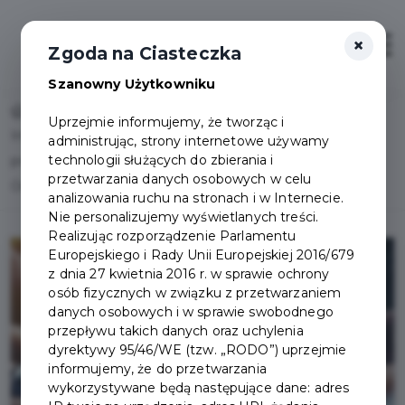
×
Otwór
Zgoda na Ciasteczka
Szanowny Użytkowniku
Home
Lista aktualności
Uprzejmie informujemy, że tworząc i
Informacja o przebiegu i wynikach konsultacji projektu
administrując, strony internetowe używamy
technologii służących do zbierania i
programu współpracy Gminy Miejskiej Pruszcz Gdański z
przetwarzania danych osobowych w celu
Organizacjami Pozarządowymi na rok 2026
analizowania ruchu na stronach i w Internecie.
Nie personalizujemy wyświetlanych treści.
Realizując rozporządzenie Parlamentu
Europejskiego i Rady Unii Europejskiej 2016/679
z dnia 27 kwietnia 2016 r. w sprawie ochrony
osób fizycznych w związku z przetwarzaniem
danych osobowych i w sprawie swobodnego
przepływu takich danych oraz uchylenia
dyrektywy 95/46/WE (tzw. „RODO”) uprzejmie
informujemy, że do przetwarzania
wykorzystywane będą następujące dane: adres