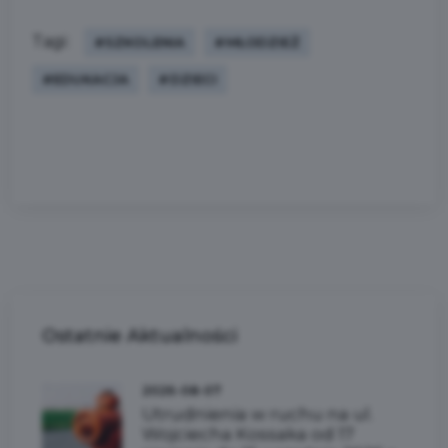
Tagi:
#SZKOLENIA
#MŁODZIEŻ
#EDUKACJA
#DZIECI
Ostatnie
Aktualności
2026-08-07
Utrudnienia w ruchu na ul.
Wojciecha Kossaka od 17