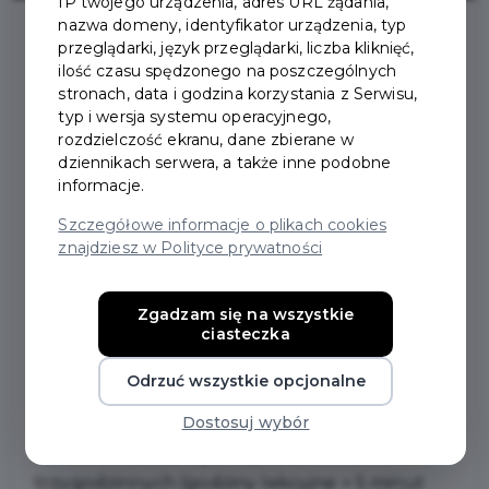
IP twojego urządzenia, adres URL żądania,
nazwa domeny, identyfikator urządzenia, typ
przeglądarki, język przeglądarki, liczba kliknięć,
2021-07-15
ilość czasu spędzonego na poszczególnych
stronach, data i godzina korzystania z Serwisu,
typ i wersja systemu operacyjnego,
BEZPŁATNE SZKOLENIE
rozdzielczość ekranu, dane zbierane w
dziennikach serwera, a także inne podobne
GRAFICZNE DLA DZIECI
informacje.
Szczegółowe informacje o plikach cookies
znajdziesz w Polityce prywatności
Zorganizuj czas swojemu dziecku! Zapisz je na
bezpłatne szkolenie: „Projektowanie graficzne
z wykorzystaniem aplikacji
Zgadzam się na wszystkie
ciasteczka
cyfrowych”.
Zapraszamy dzieci i młodzież w
wieku 11 – 15 lat do wzięcia udziału w zajęciach
Odrzuć wszystkie opcjonalne
online.
Dostosuj wybór
Szkolenie składa się z 9 spotkań
trzygodzinnych (godziny lekcyjne + 5 minut