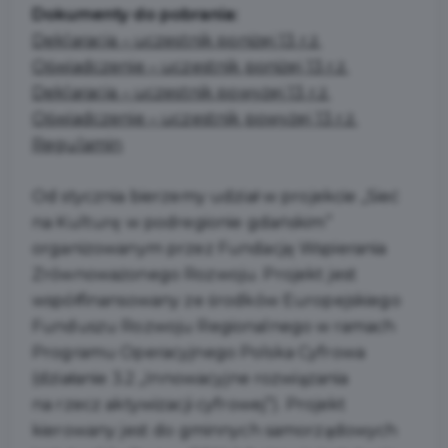
Dokumenty do pobrania:
Deklaracja – uczestnik poniżej 13 r.ż.
Oświadczenie – uczestnik poniżej 13 r.ż.
Deklaracja – uczestnik powyżej 13 r.ż.
Oświadczenie – uczestnik powyżej 13 r.ż.
Regulamin
Od stycznia bierzemy udział w projekcie „Sieć
na Kulturę w podregionie gdańskim”
organizowanym przez Fundację Wspierania
Zrównoważonego Rozwoju. Projekt jest
współfinansowany ze środków Europejskiego
Funduszu Rozwoju Regionalnego w ramach
Programu Operacyjnego Polska Cyfrowa
(działanie 3.2 „Innowacyjne rozwiązania
na rzecz aktywizacji cyfrowej”). Projekt
kierowany jest do gminnych samorządowych