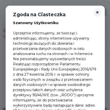
×
Otwór
Zgoda na Ciasteczka
Szanowny Użytkowniku
Home
Lista aktualności
Uprzejmie informujemy, że tworząc i
Bezpłatne szkolenie graficzne dla dzieci
administrując, strony internetowe używamy
technologii służących do zbierania i
przetwarzania danych osobowych w celu
analizowania ruchu na stronach i w Internecie.
Nie personalizujemy wyświetlanych treści.
Realizując rozporządzenie Parlamentu
Europejskiego i Rady Unii Europejskiej 2016/679
z dnia 27 kwietnia 2016 r. w sprawie ochrony
osób fizycznych w związku z przetwarzaniem
danych osobowych i w sprawie swobodnego
przepływu takich danych oraz uchylenia
dyrektywy 95/46/WE (tzw. „RODO”) uprzejmie
informujemy, że do przetwarzania
wykorzystywane będą następujące dane: adres