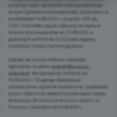
przerwy) oraz 1 spotkania czterogodzinnego
(w tym 1 godzina wprowadzenia). Zaczynamy w
poniedziałek 16.08.2021 r. od godz. 9:00 do
13:00. Pozostałe zajęcia odbywać się będą w
kolejne dni powszednie do 27.08.2021 w
godzinach od 9:00 do 12:00 (zastrzegamy
możliwość zmiany harmonogramu).
Zapisać się można mailowo, wysyłając
zgłoszenie na adres:
swatek@pruszcz-
gdanski.pl
. Na zgłoszenia czekamy do
10.08.2021 r. Oryginały (deklaracja i
oświadczenie czytelnie wypełnione i podpisane
przez rodzica lub opiekuna prawnego) należy
dostarczyć do Centrum Kultury i Sportu w
Pruszczu Gdańskim do 11.08.2021 r.