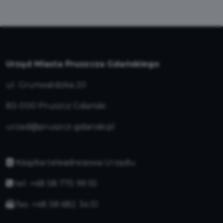
Urząd Miasta Pruszcza Gdańskiego
ul. Grunwaldzka 20
83-000 Pruszcz Gdański
urzad@pruszcz-gdanski.pl
Książka teleadresowa Urzędu
tel. +48 58 775 99 55
fax. +48 58 682 34 51