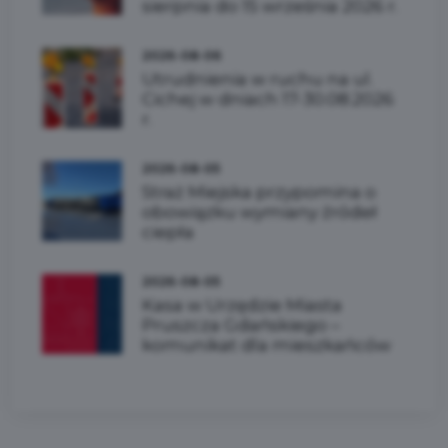
sierpnia do 15 września 2026 r.
2026-08-06
Utrudnienia w ruchu na ul.
Cichej w dniach 17-30.08.2026
r.
2026-08-05
Straż Miejska przypomina o
obowiązku wymiany źródeł
ciepła
2026-08-05
Kasa w Urzędzie Miasta
Pruszcza Gdańskiego –
komunikat dla mieszkańców