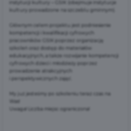
instytucji kultury – GSIK (obejmuje instytucje
kultury prowadzone na szczeblu gminnym).
Głównym celem projektu jest podniesienie
kompetencji i kwalifikacji cyfrowych
pracowników GSIK poprzez organizację
szkoleń oraz dostęp do materiałów
edukacyjnych, a także rozwijanie kompetencji
cyfrowych dzieci i młodzieży poprzez
prowadzenie atrakcyjnych
i perspektywicznych zajęć.
My już jesteśmy po szkoleniu teraz czas na
Was!
Uwaga! Liczba miejsc ograniczona!