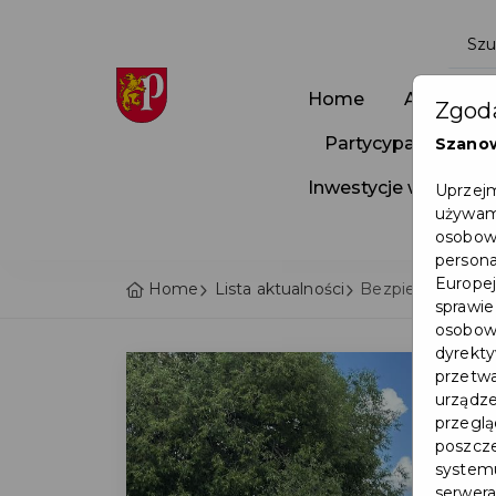
Home
Aktualnoś
Zgoda
Partycypacja Społ
Szano
Inwestycje w Pruszc
Uprzejm
używamy
osobowy
persona
Europej
Home
Lista aktualności
Bezpieczne Waka
sprawie
osobowy
dyrekty
przetwa
urządze
przegląd
poszcze
systemu
serwera