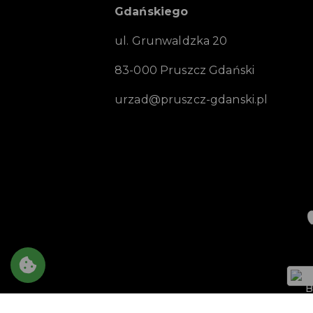
Gdańskiego
ul. Grunwaldzka 20
83-000 Pruszcz Gdański
urzad@pruszcz-gdanski.pl