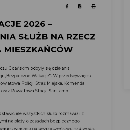
CJE 2026 –
NIA SŁUŻB NA RZECZ
A MIESZKAŃCÓW
szczu Gdańskim odbyły się działania
cji „Bezpieczne Wakacje”. W przedsięwzięciu
owiatowa Policji, Straż Miejska, Komenda
oraz Powiatowa Stacja Sanitarno-
dstawiciele wszystkich służb rozmawiali z
mi na plaży o zasadach bezpiecznego
 uwagę zwracano na bezpieczeństwo nad wodą,