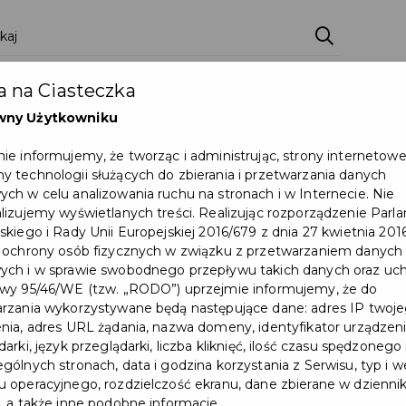
ci
Wydarzenia
O Mieście
Kultura i Sport
 na Ciasteczka
eczna
Programy
Czyste miasto
Zainwes
wny Użytkowniku
zu
Mapa Miasta
Załatw sprawę
Zamówie
ie informujemy, że tworząc i administrując, strony internetow
 technologii służących do zbierania i przetwarzania danych
Ochrona ludności
ch w celu analizowania ruchu na stronach i w Internecie. Nie
lizujemy wyświetlanych treści. Realizując rozporządzenie Par
skiego i Rady Unii Europejskiej 2016/679 z dnia 27 kwietnia 2016
cje 2026 – wspólne działania służb na rzecz bezpieczeństwa 
 ochrony osób fizycznych w związku z przetwarzaniem danych
ch i w sprawie swobodnego przepływu takich danych oraz uch
wy 95/46/WE (tzw. „RODO”) uprzejmie informujemy, że do
rzania wykorzystywane będą następujące dane: adres IP twoj
nia, adres URL żądania, nazwa domeny, identyfikator urządzeni
arki, język przeglądarki, liczba kliknięć, ilość czasu spędzonego
gólnych stronach, data i godzina korzystania z Serwisu, typ i w
 operacyjnego, rozdzielczość ekranu, dane zbierane w dzienni
, a także inne podobne informacje.