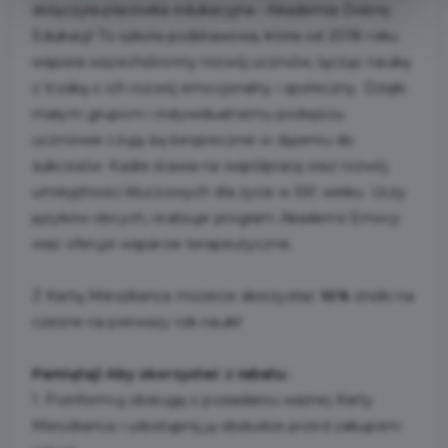
dołączyła placówka edukacyjna - Akademia Dobrej
Edukacji! To szkoła podstawowa, która od 2018 roku
wspiera wszechstronny rozwój uczniów, łącząc naukę
z troską o ich rozwój emocjonalny i społeczny. Dzięki
małym grupom i indywidualnemu podejściu
uczniowie czują się bezpiecznie w dążeniu do
sukcesów. Kadra stawia na współpracę oraz rozwój
umiejętności kluczowych dla życia w XXI wieku. Uczy
języków obcych, realizuje program Akademii Emocji
oraz oferuje wsparcie terapeutyczne.
Z Kartą Mieszkańca możecie skorzystać
10%
zniżki na
czesne na pierwszy rok nauki!
Pamiętaj! Aby skorzystać z rabatu:
1. Poinformuj obsługę o posiadaniu ważnej Karty
Mieszkańca i udostępnij ją obsłudze przed zakupem