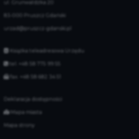
ul. Grunwaldzka 20
83-000 Pruszcz Gdański
urzad@pruszcz-gdanski.pl
Książka teleadresowa Urzędu
tel. +48 58 775 99 55
fax. +48 58 682 34 51
Deklaracja dostępności
Mapa miasta
Mapa strony