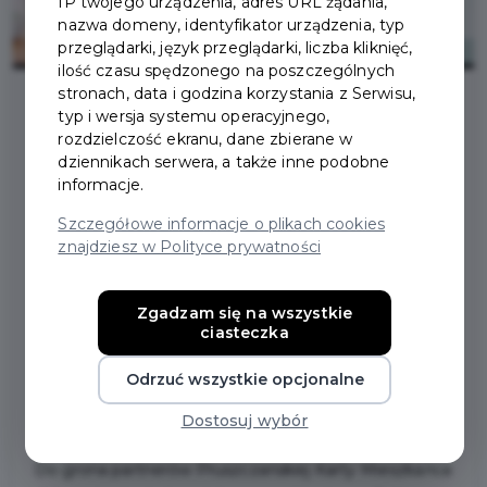
IP twojego urządzenia, adres URL żądania,
nazwa domeny, identyfikator urządzenia, typ
przeglądarki, język przeglądarki, liczba kliknięć,
ilość czasu spędzonego na poszczególnych
stronach, data i godzina korzystania z Serwisu,
typ i wersja systemu operacyjnego,
2024-12-17
rozdzielczość ekranu, dane zbierane w
dziennikach serwera, a także inne podobne
informacje.
AKADEMIA DOBREJ
Szczegółowe informacje o plikach cookies
znajdziesz w Polityce prywatności
EDUKACJI – NOWY
PARTNER
Zgadzam się na wszystkie
ciasteczka
PRUSZCZAŃSKIEJ
Odrzuć wszystkie opcjonalne
KARTY MIESZKAŃCA!
Dostosuj wybór
Do grona partnerów Pruszczańskiej Karty Mieszkańca