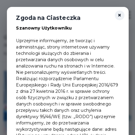
×
Otwór
Zgoda na Ciasteczka
Szanowny Użytkowniku
Home
Lista aktualności
Uprzejmie informujemy, że tworząc i
Akademia Dobrej Edukacji – nowy Partner Pruszczańskiej
administrując, strony internetowe używamy
technologii służących do zbierania i
Karty Mieszkańca!
przetwarzania danych osobowych w celu
analizowania ruchu na stronach i w Internecie.
Nie personalizujemy wyświetlanych treści.
Realizując rozporządzenie Parlamentu
Europejskiego i Rady Unii Europejskiej 2016/679
z dnia 27 kwietnia 2016 r. w sprawie ochrony
osób fizycznych w związku z przetwarzaniem
danych osobowych i w sprawie swobodnego
przepływu takich danych oraz uchylenia
dyrektywy 95/46/WE (tzw. „RODO”) uprzejmie
informujemy, że do przetwarzania
wykorzystywane będą następujące dane: adres