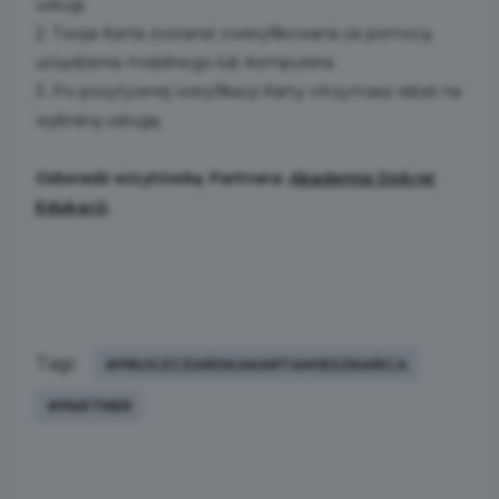
usługi.
2. Twoja Karta zostanie zweryfikowana za pomocą
urządzenia mobilnego lub komputera.
3. Po pozytywnej weryfikacji Karty otrzymasz rabat na
wybraną usługę.
Odwiedź wizytówkę Partnera:
Akademia Dobrej
Edukacji
.
Tagi:
#PRUSZCZAŃSKAKARTAMIESZKAŃCA
#PARTNER