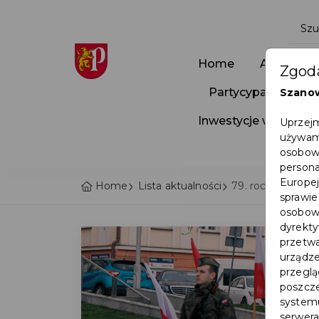
Home
Aktualnoś
Zgoda
Partycypacja Społ
Szano
Inwestycje w Pruszc
Uprzejm
używamy
osobowy
persona
Europej
Home
Lista aktualności
79. rocznica pow
sprawie
osobowy
dyrekty
przetwa
urządze
przegląd
poszcze
systemu
serwera