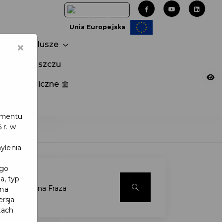
Unia Europejska
×
Fundusze
tuj w Pruszczu
nia publiczne
e
lamentu
 r. w
ylenia
ego
a, typ
 na
ersja
kach