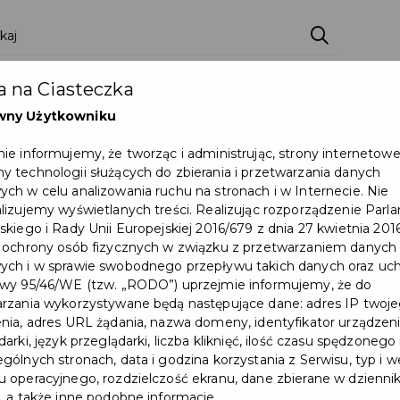
ci
Wydarzenia
O Mieście
Kultura i Sport
 na Ciasteczka
eczna
Programy
Czyste miasto
Zainwes
wny Użytkowniku
zu
Mapa Miasta
Załatw sprawę
Zamówie
ie informujemy, że tworząc i administrując, strony internetow
 technologii służących do zbierania i przetwarzania danych
Ochrona ludności
ch w celu analizowania ruchu na stronach i w Internecie. Nie
lizujemy wyświetlanych treści. Realizując rozporządzenie Par
skiego i Rady Unii Europejskiej 2016/679 z dnia 27 kwietnia 2016
rotu Pruszcza Gdańska do Macierzy
 ochrony osób fizycznych w związku z przetwarzaniem danych
ch i w sprawie swobodnego przepływu takich danych oraz uch
wy 95/46/WE (tzw. „RODO”) uprzejmie informujemy, że do
rzania wykorzystywane będą następujące dane: adres IP twoj
nia, adres URL żądania, nazwa domeny, identyfikator urządzeni
arki, język przeglądarki, liczba kliknięć, ilość czasu spędzonego
gólnych stronach, data i godzina korzystania z Serwisu, typ i w
 operacyjnego, rozdzielczość ekranu, dane zbierane w dzienni
, a także inne podobne informacje.