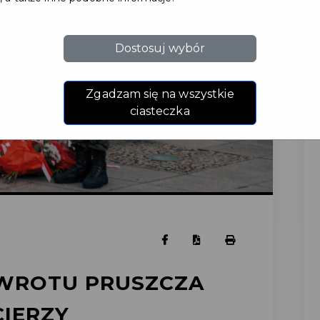
Dostosuj wybór
Zgadzam się na wszystkie
ciasteczka
OWROTU PRUSZCZA
IERZY